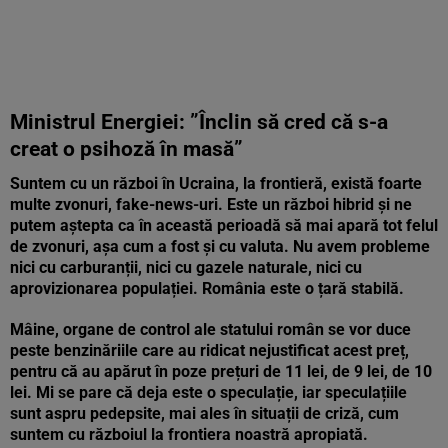
Ministrul Energiei: ”
Înclin să cred că s-a
creat o psihoză în masă”
Suntem cu un război în Ucraina, la frontieră, există foarte
multe zvonuri, fake-news-uri. Este un război hibrid și ne
putem aștepta ca în această perioadă să mai apară tot felul
de zvonuri, așa cum a fost și cu valuta. Nu avem probleme
nici cu carburanții, nici cu gazele naturale, nici cu
aprovizionarea populației. România este o țară stabilă.
Mâine, organe de control ale statului român se vor duce
peste benzinăriile care au ridicat nejustificat acest preț,
pentru că au apărut în poze prețuri de 11 lei, de 9 lei, de 10
lei. Mi se pare că deja este o speculație, iar speculațiile
sunt aspru pedepsite, mai ales în situații de criză, cum
suntem cu războiul la frontiera noastră apropiată.