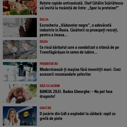
Rețete rapide anticaniculă. Chef Cătălin Scărlătescu
vă invită la tocăniță de linte: „Spor la proteine!”
DIGI 24
Escrocheria „Văduvelor negre”, o adevărată
industrie în Rusia. Căsătorii cu proaspeți recruți,
pentru a încasa...
DIGI24
Ce riscă bărbatul care a vandalizat o stâncă de pe
Transfăgărășan în semn de iubire...
PROMOTOR.RO
Modernizează-ți mașina fără investiții mari. Cinci
accesorii recomandate șoferilor
RÂZI CU LACRIMI
BANCUL ZILEI. Badea Gheorghe: – Nu pot face
dragoste!
GO4IT.RO
O jucărie din Lidl a explodat la căldură: copil cu
grefă de piele