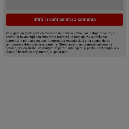
Intră în cont pentru a comenta
Vă rugăm să țineți cont că folosirea injuriilor, a limbajului instigator la ură, a
apelurilor la violență sau trimiterea repetată, în mod abuziv, a aceluiași
comentariu pot duce nu doar la ștergerea mesajului, ci și la suspendarea
temporară a dreptului de a comenta. Site-ul nostru încurajează dezbaterile
aprinse, dar civilizate. Vă mulțumim pentru înțelegere și pentru contribuția la o
discuție bazată pe argumente, nu pe atacuri.