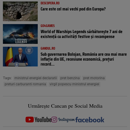
DESCOPERA.RO
Care este cel mai vechi pod din Europa?
GO4GAMES
World of Warships Legends sărbătorește 7 ani de
existență cu activități festive și recompense
GANDUL.RO
Sub guvernarea Bolojan, România are cea mai mare
inflație din UE, recesiune economică, prețuri
record...
Tags:
ministrul energiei declaratii
pret benzina
pret motorina
preturi carburanti romania
virgil popescu ministrul energiei
Urmărește Cancan pe Social Media