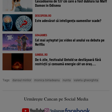
Cascadoarea de 137 cm care a fost dublura lui Matt
Damon în Odiseea
DESCOPERA.RO
Este adevărat că inteligența oamenilor scade?
GO4GAMES
Cel mai așteptat joc video al anului va debuta pe
Netflix
GANDUL.RO
De 4 zile, festivalul Untold se desfășoară fără
restricții și consumă energie cât un oraș....
Tags:
dansul mirilor
monica birladeanu
nunta
valeriu gheorghita
Urmărește Cancan pe Social Media