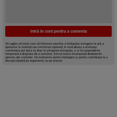
Intră în cont pentru a comenta
Vă rugăm să țineți cont că folosirea injuriilor, a limbajului instigator la ură, a
apelurilor la violență sau trimiterea repetată, în mod abuziv, a aceluiași
comentariu pot duce nu doar la ștergerea mesajului, ci și la suspendarea
temporară a dreptului de a comenta. Site-ul nostru încurajează dezbaterile
aprinse, dar civilizate. Vă mulțumim pentru înțelegere și pentru contribuția la o
discuție bazată pe argumente, nu pe atacuri.