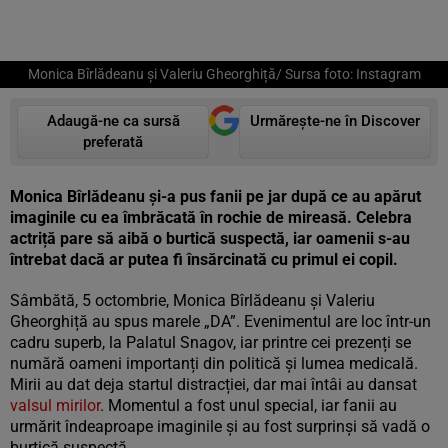
Monica Bîrlădeanu și Valeriu Gheorghiță/ Sursa foto: Instagram
Adaugă-ne ca sursă
Urmărește-ne în Discover
preferată
Monica Bîrlădeanu și-a pus fanii pe jar după ce au apărut
imaginile cu ea îmbrăcată în rochie de mireasă. Celebra
actriță pare să aibă o burtică suspectă, iar oamenii s-au
întrebat dacă ar putea fi însărcinată cu primul ei copil.
Sâmbătă, 5 octombrie, Monica Bîrlădeanu și Valeriu
Gheorghiță au spus marele „DA”. Evenimentul are loc într-un
cadru superb, la Palatul Snagov, iar printre cei prezenți se
numără oameni importanți din politică și lumea medicală.
Mirii au dat deja startul distracției, dar mai întâi au dansat
valsul mirilor
. Momentul a fost unul special, iar fanii au
urmărit îndeaproape imaginile și au fost surprinși să vadă o
burtică suspectă.