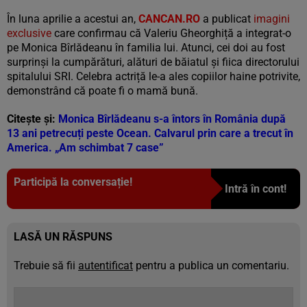
În luna aprilie a acestui an,
CANCAN.RO
a publicat
imagini
exclusive
care confirmau că Valeriu Gheorghiță a integrat-o
pe Monica Bîrlădeanu în familia lui. Atunci, cei doi au fost
surprinși la cumpărături, alături de băiatul și fiica directorului
spitalului SRI. Celebra actriță le-a ales copiilor haine potrivite,
demonstrând că poate fi o mamă bună.
Citește și:
Monica Bîrlădeanu s-a întors în România după
13 ani petrecuți peste Ocean. Calvarul prin care a trecut în
America. „Am schimbat 7 case”
Participă la conversație!
Intră în cont!
LASĂ UN RĂSPUNS
Trebuie să fii
autentificat
pentru a publica un comentariu.