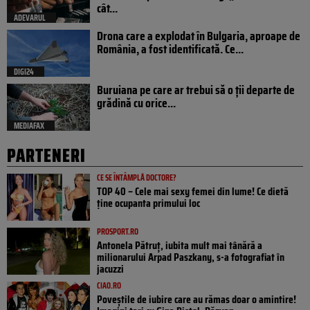
cât...
ADEVARUL
Drona care a explodat în Bulgaria, aproape de
România, a fost identificată. Ce...
DIGI24
Buruiana pe care ar trebui să o ții departe de
grădină cu orice...
MEDIAFAX
PARTENERI
CE SE ÎNTÂMPLĂ DOCTORE?
TOP 40 – Cele mai sexy femei din lume! Ce dietă
ține ocupanta primului loc
PROSPORT.RO
Antonela Pătruț, iubita mult mai tânără a
milionarului Arpad Paszkany, s-a fotografiat în
jacuzzi
CIAO.RO
Poveştile de iubire care au rămas doar o amintire!