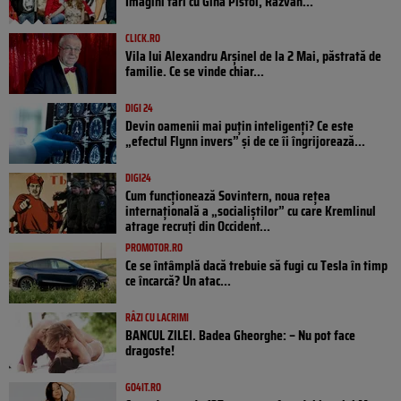
Imagini tari cu Gina Pistol, Răzvan...
CLICK.RO
Vila lui Alexandru Arșinel de la 2 Mai, păstrată de
familie. Ce se vinde chiar...
DIGI 24
Devin oamenii mai puțin inteligenți? Ce este
„efectul Flynn invers” și de ce îi îngrijorează...
DIGI24
Cum funcționează Sovintern, noua rețea
internațională a „socialiștilor” cu care Kremlinul
atrage recruți din Occident...
PROMOTOR.RO
Ce se întâmplă dacă trebuie să fugi cu Tesla în timp
ce încarcă? Un atac...
RÂZI CU LACRIMI
BANCUL ZILEI. Badea Gheorghe: – Nu pot face
dragoste!
GO4IT.RO