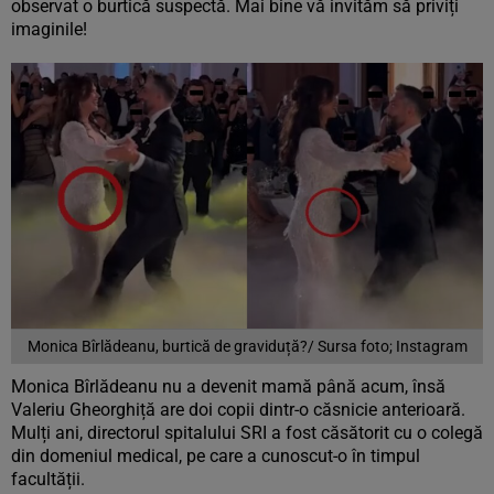
observat o burtică suspectă. Mai bine vă invităm să priviți
imaginile!
Monica Bîrlădeanu, burtică de graviduță?/ Sursa foto; Instagram
Monica Bîrlădeanu nu a devenit mamă până acum, însă
Valeriu Gheorghiță are doi copii dintr-o căsnicie anterioară.
Mulți ani, directorul spitalului SRI a fost căsătorit cu o colegă
din domeniul medical, pe care a cunoscut-o în timpul
facultății.