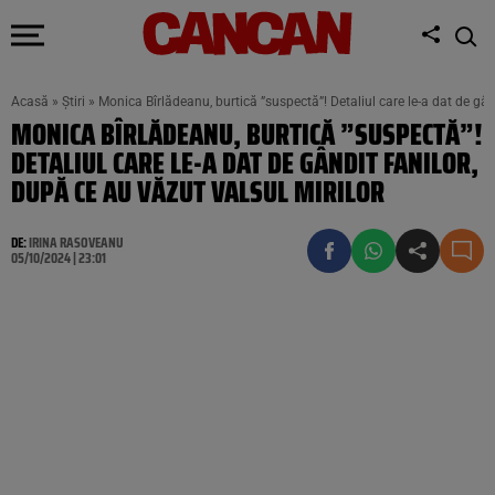
Acasă
»
Știri
»
Monica Bîrlădeanu, burtică ”suspectă”! Detaliul care le-a dat de gând
MONICA BÎRLĂDEANU, BURTICĂ ”SUSPECTĂ”!
DETALIUL CARE LE-A DAT DE GÂNDIT FANILOR,
DUPĂ CE AU VĂZUT VALSUL MIRILOR
DE:
IRINA RASOVEANU
05/10/2024 | 23:01