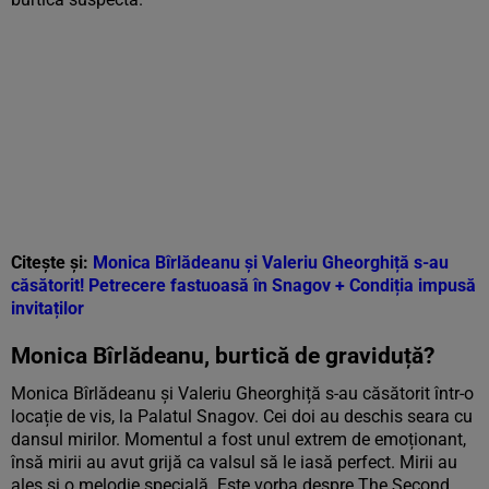
Citește și:
Monica Bîrlădeanu și Valeriu Gheorghiță s-au
căsătorit! Petrecere fastuoasă în Snagov + Condiția impusă
invitaților
Monica Bîrlădeanu, burtică de graviduță?
Monica Bîrlădeanu și Valeriu Gheorghiță s-au căsătorit într-o
locație de vis, la Palatul Snagov. Cei doi au deschis seara cu
dansul mirilor. Momentul a fost unul extrem de emoționant,
însă mirii au avut grijă ca valsul să le iasă perfect. Mirii au
ales și o melodie specială. Este vorba despre The Second