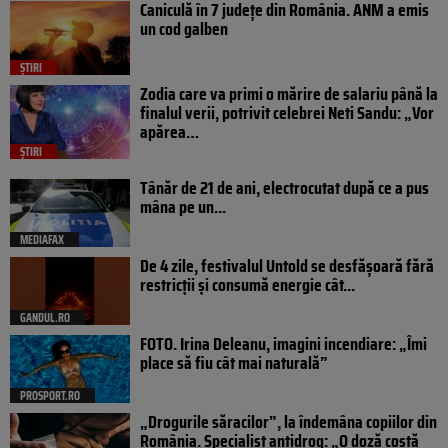
Caniculă în 7 județe din România. ANM a emis
un cod galben
ȘTIRI
Zodia care va primi o mărire de salariu până la
finalul verii, potrivit celebrei Neti Sandu: „Vor
apărea…
ȘTIRI
Tânăr de 21 de ani, electrocutat după ce a pus
mâna pe un...
MEDIAFAX
De 4 zile, festivalul Untold se desfășoară fără
restricții și consumă energie cât...
GANDUL.RO
FOTO. Irina Deleanu, imagini incendiare: „Îmi
place să fiu cât mai naturală”
PROSPORT.RO
„Drogurile săracilor”, la îndemâna copiilor din
România. Specialist antidrog: „O doză costă