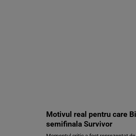
Motivul real pentru care Bi
semifinala Survivor
Momentul critic a fost reprezentat de