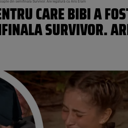
-noapte din semifinala Survivor. Are legătură cu Aris Eram
NTRU CARE BIBI A FOS
IFINALA SURVIVOR. AR