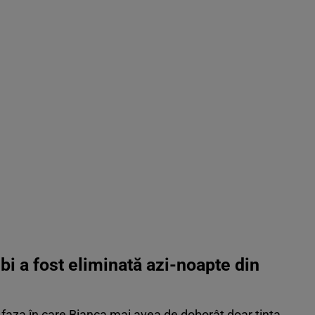
bi a fost eliminată azi-noapte din
 faza în care Bianca mai avea de doborât doar ținta