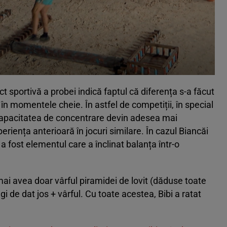
ict sportivă a probei indică faptul că diferența s-a făcut
 în momentele cheie. În astfel de competiții, în special
i capacitatea de concentrare devin adesea mai
riența anterioară în jocuri similare. În cazul Biancăi
a fost elementul care a înclinat balanța într-o
i mai avea doar vârful piramidei de lovit (dăduse toate
i de dat jos + vârful. Cu toate acestea, Bibi a ratat