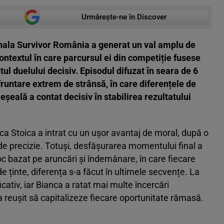
Urmărește-ne în Discover
inala Survivor România a generat un val amplu de
contextul în care parcursul ei din competiție fusese
l duelului decisiv. Episodul difuzat în seara de 6
runtare extrem de strânsă, în care diferențele de
eșeală a contat decisiv în stabilirea rezultatului
ca Stoica a intrat cu un ușor avantaj de moral, după o
e de precizie. Totuși, desfășurarea momentului final a
c bazat pe aruncări și îndemânare, în care fiecare
 ținte, diferența s-a făcut în ultimele secvențe. La
cativ, iar Bianca a ratat mai multe încercări
a reușit să capitalizeze fiecare oportunitate rămasă.