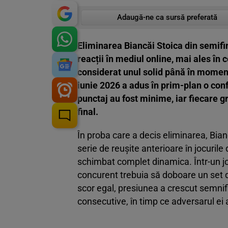
Adaugă-ne ca sursă preferată
Eliminarea Biancăi Stoica din semif
reacții în mediul online, mai ales în 
considerat unul solid până în momentu
iunie 2026 a adus în prim-plan o conf
punctaj au fost minime, iar fiecare gr
final.
În proba care a decis eliminarea, Bian
serie de reușite anterioare în jocuril
schimbat complet dinamica. Într-un jo
concurent trebuia să doboare un set de
scor egal, presiunea a crescut semnifi
consecutive, în timp ce adversarul ei 