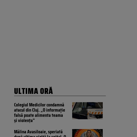
ULTIMA ORĂ
Colegiul Medicilor condamnă
atacul din Cluj. „O informație
falsă poate alimenta teama
și violența”
Mălina Avasiloaie, speriată
după ultima vizită la spital. O