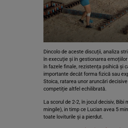
Dincolo de aceste discuții, analiza str
în execuție și în gestionarea emoțiilor
în fazele finale, rezistența psihică ș
importante decât forma fizică sau expe
Stoica, ratarea unor aruncări decisive 
competiție altfel echilibrată.
La scorul de 2-2, în jocul decisiv, Bib
mingile), in timp ce Lucian avea 5 ming
toate loviturile și a pierdut.