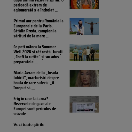
perioadă extrem de
aglomerată s-a încheiat
...
Primul aur pentru România la
Europenele de la Paris.
Cătălin Preda, campion la
sărituri de la mare
...
Ce poți mânca la Summer
Well 2026 și cât costă. Jurații
„Chefi la cuțite” și-au adus
preparatele
...
Maria Avram de la „Insula
Iubirii”, mărturisiri despre
boala de care suferă. „A
început să
...
Frig în case la iarnă?
Rezervele de gaze ale
Europei sunt periculos de
scăzute
Vezi toate știrile