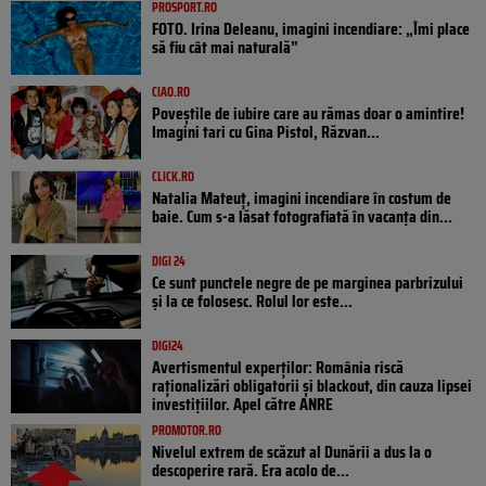
PROSPORT.RO
FOTO. Irina Deleanu, imagini incendiare: „Îmi place
să fiu cât mai naturală”
CIAO.RO
Poveştile de iubire care au rămas doar o amintire!
Imagini tari cu Gina Pistol, Răzvan...
CLICK.RO
Natalia Mateuț, imagini incendiare în costum de
baie. Cum s-a lăsat fotografiată în vacanța din...
DIGI 24
Ce sunt punctele negre de pe marginea parbrizului
și la ce folosesc. Rolul lor este...
DIGI24
Avertismentul experților: România riscă
raționalizări obligatorii și blackout, din cauza lipsei
investițiilor. Apel către ANRE
PROMOTOR.RO
Nivelul extrem de scăzut al Dunării a dus la o
descoperire rară. Era acolo de...