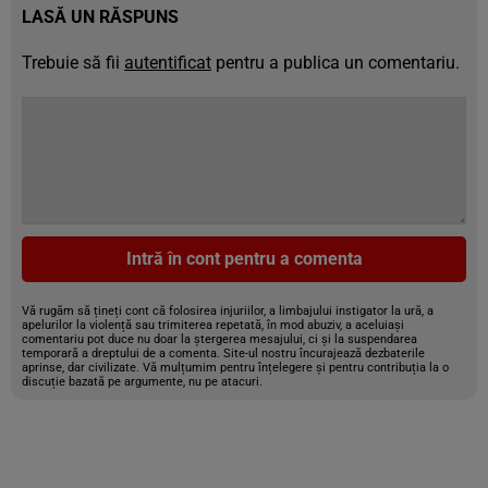
LASĂ UN RĂSPUNS
Trebuie să fii
autentificat
pentru a publica un comentariu.
Intră în cont pentru a comenta
Vă rugăm să țineți cont că folosirea injuriilor, a limbajului instigator la ură, a
apelurilor la violență sau trimiterea repetată, în mod abuziv, a aceluiași
comentariu pot duce nu doar la ștergerea mesajului, ci și la suspendarea
temporară a dreptului de a comenta. Site-ul nostru încurajează dezbaterile
aprinse, dar civilizate. Vă mulțumim pentru înțelegere și pentru contribuția la o
discuție bazată pe argumente, nu pe atacuri.