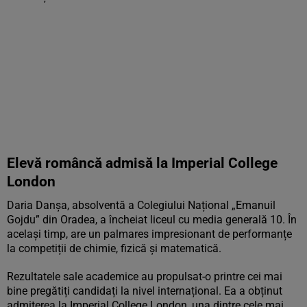
Elevă româncă admisă la Imperial College
London
Daria Danșa, absolventă a Colegiului Național „Emanuil
Gojdu” din Oradea, a încheiat liceul cu media generală 10. În
același timp, are un palmares impresionant de performanțe
la competiții de chimie, fizică și matematică.
Rezultatele sale academice au propulsat-o printre cei mai
bine pregătiți candidați la nivel internațional. Ea a obținut
admiterea la Imperial College London, una dintre cele mai