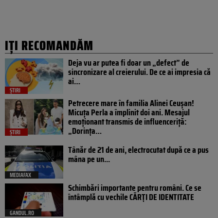
IȚI RECOMANDĂM
Deja vu ar putea fi doar un „defect” de
sincronizare al creierului. De ce ai impresia că
ai…
ȘTIRI
Petrecere mare în familia Alinei Ceușan!
Micuța Perla a împlinit doi ani. Mesajul
emoționant transmis de influenceriță:
„Dorința…
ȘTIRI
Tânăr de 21 de ani, electrocutat după ce a pus
mâna pe un...
MEDIAFAX
Schimbări importante pentru români. Ce se
întâmplă cu vechile CĂRȚI DE IDENTITATE
GANDUL.RO