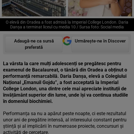
O elevă din Oradea a fost admisă la Imperial College London. Daria
Danșa a terminat liceul cu media 10 / Sursa foto: Social media
Adaugă-ne ca sursă
Urmărește-ne în Discover
preferată
La vârsta la care mulți adolescenți se pregătesc pentru
examenul de Bacalaureat, o tânără din Oradea a obținut o
performanță remarcabilă. Daria Danșa, elevă a Colegiului
Național „Emanuil Gojdu”, a fost acceptată la Imperial
College London, una dintre cele mai apreciate instituții de
învățământ superior din lume, unde își va continua studiile
în domeniul biochimiei.
Performanța sa nu a apărut peste noapte, ci este rezultatul
unor ani de pregătire intensă, al interesului constant pentru
știință și al implicării în numeroase proiecte, concursuri și
activități de cercetare.