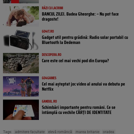
RÂZI CU LACRIMI
BANCUL ZILEI. Badea Gheorghe: – Nu pot face
dragoste!
GO4IT.RO
Gadget util pentru grădină: Radio solar portabil cu
Bluetooth la Dedeman
DESCOPERA.RO
Care este cel mai vechi pod din Europa?
GO4GAMES
Cel mai așteptat joc video al anului va debuta pe
Netflix
GANDUL.RO
Schimbări importante pentru români. Ce se
întâmplă cu vechile CĂRȚI DE IDENTITATE
Tags:
admitere facultate
elevă româncă
marea britanie
oradea