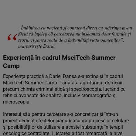
„Întâlnirea cu pacienți și contactul direct cu suferința m-au
făcut să înțeleg că cercetarea nu înseamnă doar formule și
teorii, ci șansa reală de a îmbunătăți viața oamenilor”,
mărturisește Daria.
Experiență în cadrul MsciTech Summer
Camp
Experiența practică a Dariei Danșa s-a extins și în cadrul
MsciTech Summer Camp. Tânăra a aprofundat domenii
precum chimia criminalistică și spectroscopia, lucrând cu
tehnici avansate de analiză, inclusiv cromatografia și
microscopia.
Interesul său pentru cercetare s-a concretizat și într-un
proiect dedicat efectelor cianurii asupra proceselor celulare
și posibilităților de utilizare a acestei substanțe în terapii
oncologice controlate. Lucrarea a fost remarcată la nivel