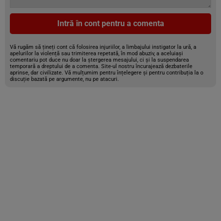
Intră în cont pentru a comenta
Vă rugăm să țineți cont că folosirea injuriilor, a limbajului instigator la ură, a
apelurilor la violență sau trimiterea repetată, în mod abuziv, a aceluiași
comentariu pot duce nu doar la ștergerea mesajului, ci și la suspendarea
temporară a dreptului de a comenta. Site-ul nostru încurajează dezbaterile
aprinse, dar civilizate. Vă mulțumim pentru înțelegere și pentru contribuția la o
discuție bazată pe argumente, nu pe atacuri.