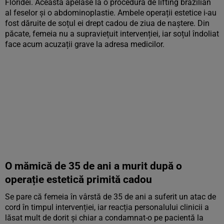
Floridei. Aceasta apelase la o procedură de lifting brazilian
al feselor și o abdominoplastie. Ambele operații estetice i-au
fost dăruite de soțul ei drept cadou de ziua de naștere. Din
păcate, femeia nu a supraviețuit intervenției, iar soțul îndoliat
face acum acuzații grave la adresa medicilor.
O mămică de 35 de ani a murit după o
operație estetică primită cadou
Se pare că femeia în vârstă de 35 de ani a suferit un atac de
cord în timpul intervenției, iar reacția personalului clinicii a
lăsat mult de dorit și chiar a condamnat-o pe pacientă la