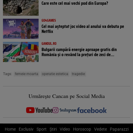
Care este cel mai vechi pod din Europa?
GO4GAMES
Cel mai așteptat joc video al anului va debuta pe
Netflix
GANDUL.RO
Bulgarii cumpără energie aproape gratis din
România și o revând la prețuri de zeci de...
Tags:
femeie moarta
operatie estetica
tragedie
Urmărește Cancan pe Social Media
Home
Exclusiv
Sport
Știri
Video
Horoscop
Vedete
Paparazzi