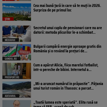
Cea mai bună țară în care să te muți în 2026.
Surpriza de pe primul loc
ȘTIRI
Secretul unui cuplu de pensionari care nu are
datorii: metoda plicurilor le-a schimbat...
MEDIAFAX
Bulgarii cumpără energie aproape gratis din
România și o revând la prețuri de...
GANDUL.RO
Cum a apărut Alicia, fiica marelui fotbalist,
într-o pereche de bikini. Internetul a...
PROSPORT.RO
„Mi-a aruncat numărul în prăpastie”. Pățania
unui turist român în Thassos: a parcat...
ADEVARUL
„Toată lumea este speriată”. Elita rusă se
teme că FSB „scapă de sub...