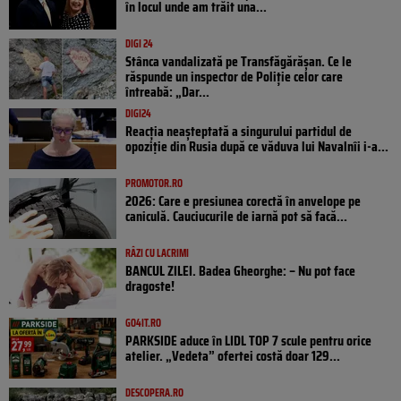
în locul unde am trăit una...
DIGI 24
Stânca vandalizată pe Transfăgărășan. Ce le
răspunde un inspector de Poliție celor care
întreabă: „Dar...
DIGI24
Reacția neașteptată a singurului partidul de
opoziţie din Rusia după ce văduva lui Navalnîi i-a...
PROMOTOR.RO
2026: Care e presiunea corectă în anvelope pe
caniculă. Cauciucurile de iarnă pot să facă...
RÂZI CU LACRIMI
BANCUL ZILEI. Badea Gheorghe: – Nu pot face
dragoste!
GO4IT.RO
PARKSIDE aduce în LIDL TOP 7 scule pentru orice
atelier. „Vedeta” ofertei costă doar 129...
DESCOPERA.RO