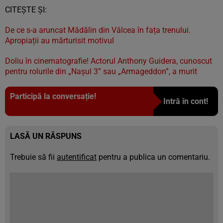
CITEȘTE ȘI:
De ce s-a aruncat Mădălin din Vâlcea în fața trenului.
Apropiații au mărturisit motivul
Doliu în cinematografie! Actorul Anthony Guidera, cunoscut
pentru rolurile din „Nașul 3” sau „Armageddon”, a murit
Participă la conversație!
Intră în cont!
LASĂ UN RĂSPUNS
Trebuie să fii
autentificat
pentru a publica un comentariu.