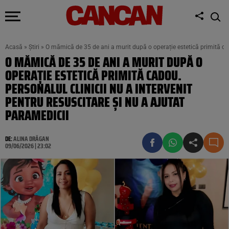
Acasă
»
Știri
»
O mămică de 35 de ani a murit după o operație estetică primită cado
O MĂMICĂ DE 35 DE ANI A MURIT DUPĂ O
OPERAȚIE ESTETICĂ PRIMITĂ CADOU.
PERSONALUL CLINICII NU A INTERVENIT
PENTRU RESUSCITARE ȘI NU A AJUTAT
PARAMEDICII
DE:
ALINA DRĂGAN
09/06/2026 | 23:02