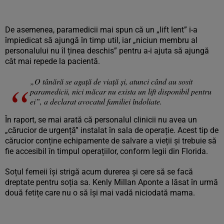
De asemenea, paramedicii mai spun că un „lift lent” i-a
împiedicat să ajungă în timp util, iar „niciun membru al
personalului nu îl ținea deschis” pentru a-i ajuta să ajungă
cât mai repede la pacientă.
„O tânără se agață de viață și, atunci când au sosit
paramedicii, nici măcar nu exista un lift disponibil pentru
ei”, a declarat avocatul familiei îndoliate.
În raport, se mai arată că personalul clinicii nu avea un
„cărucior de urgență” instalat în sala de operație. Acest tip de
cărucior conține echipamente de salvare a vieții și trebuie să
fie accesibil în timpul operațiilor, conform legii din Florida.
Soțul femeii își strigă acum durerea și cere să se facă
dreptate pentru soția sa. Kenly Millan Aponte a lăsat în urmă
două fetițe care nu o să își mai vadă niciodată mama.