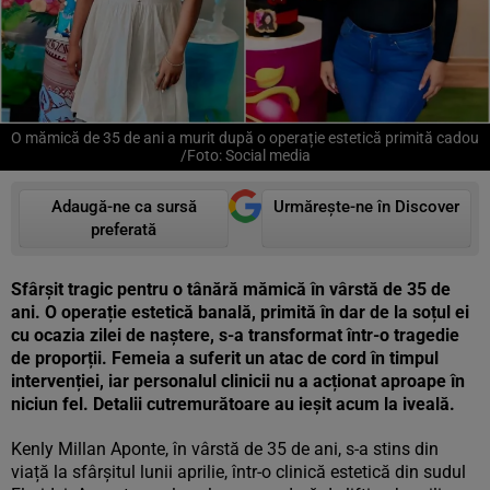
O mămică de 35 de ani a murit după o operație estetică primită cadou
/Foto: Social media
Adaugă-ne ca sursă
Urmărește-ne în Discover
preferată
Sfârșit tragic pentru o tânără mămică în vârstă de 35 de
ani. O operație estetică banală, primită în dar de la soțul ei
cu ocazia zilei de naștere, s-a transformat într-o tragedie
de proporții. Femeia a suferit un atac de cord în timpul
intervenției, iar personalul clinicii nu a acționat aproape în
niciun fel. Detalii cutremurătoare au ieșit acum la iveală.
Kenly Millan Aponte, în vârstă de 35 de ani, s-a stins din
viață la sfârșitul lunii aprilie, într-o clinică estetică din sudul