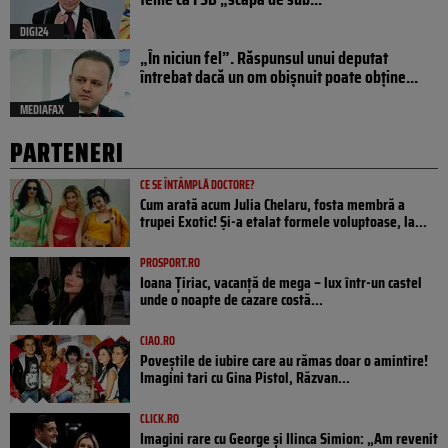
DIGI24
„În niciun fel”. Răspunsul unui deputat
întrebat dacă un om obișnuit poate obține...
MEDIAFAX
PARTENERI
CE SE ÎNTÂMPLĂ DOCTORE?
Cum arată acum Julia Chelaru, fosta membră a
trupei Exotic! Și-a etalat formele voluptoase, la...
PROSPORT.RO
Ioana Țiriac, vacanță de mega – lux într-un castel
unde o noapte de cazare costă...
CIAO.RO
Poveştile de iubire care au rămas doar o amintire!
Imagini tari cu Gina Pistol, Răzvan...
CLICK.RO
Imagini rare cu George și Ilinca Simion: „Am revenit