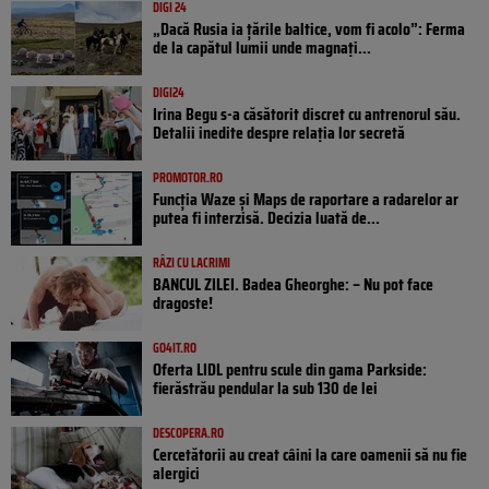
DIGI 24
„Dacă Rusia ia țările baltice, vom fi acolo”: Ferma
de la capătul lumii unde magnați...
DIGI24
Irina Begu s-a căsătorit discret cu antrenorul său.
Detalii inedite despre relația lor secretă
PROMOTOR.RO
Funcția Waze și Maps de raportare a radarelor ar
putea fi interzisă. Decizia luată de...
RÂZI CU LACRIMI
BANCUL ZILEI. Badea Gheorghe: – Nu pot face
dragoste!
GO4IT.RO
Oferta LIDL pentru scule din gama Parkside:
fierăstrău pendular la sub 130 de lei
DESCOPERA.RO
Cercetătorii au creat câini la care oamenii să nu fie
alergici