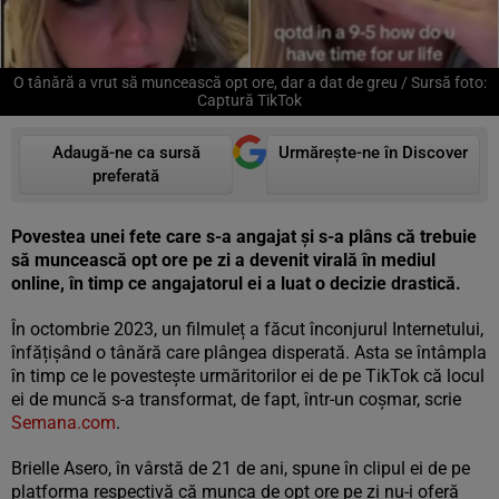
O tânără a vrut să muncească opt ore, dar a dat de greu / Sursă foto:
Captură TikTok
Adaugă-ne ca sursă
Urmărește-ne în Discover
preferată
Povestea unei fete care s-a angajat și s-a plâns că trebuie
să muncească opt ore pe zi a devenit virală în mediul
online, în timp ce angajatorul ei a luat o decizie drastică.
În octombrie 2023, un filmuleț a făcut înconjurul Internetului,
înfățișând o tânără care plângea disperată. Asta se întâmpla
în timp ce le povestește urmăritorilor ei de pe TikTok că locul
ei de muncă s-a transformat, de fapt, într-un coșmar, scrie
Semana.com
.
Brielle Asero, în vârstă de 21 de ani, spune în clipul ei de pe
platforma respectivă că munca de opt ore pe zi nu-i oferă