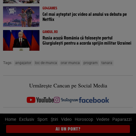
GO4GAMES
Cel mai așteptat joc video al anului va debuta pe
Netflix
GANDUL.RO
Rusia acuză România că folosește portul
Giurgiulești pentru a acorda sprijin militar Ucrainei
Tags:
angajator
loc de munca
orar munca
program
tanara
Urmărește Cancan pe Social Media
Home
Exclusiv
Sport
Știri
Video
Horoscop
Vedete
Paparazzi
AI UN PONT?