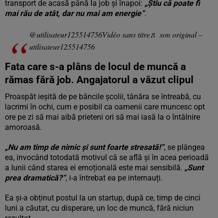
transport de acasă până la job și înapoi:
„Știu că poate fi
mai rău de atât, dar nu mai am energie”
.
@utilisateur125514756
Vidéo sans titre
♬ son original –
utilisateur125514756
Fata care s-a plâns de locul de muncă a
rămas fără job. Angajatorul a văzut clipul
Proaspăt ieșită de pe băncile școlii, tânăra se întreabă, cu
lacrimi în ochi, cum e posibil ca oamenii care muncesc opt
ore pe zi să mai aibă prieteni ori să mai iasă la o întâlnire
amoroasă.
„Nu am timp de nimic și sunt foarte stresată!”
, se plângea
ea, invocând totodată motivul că se află și în acea perioadă
a lunii când starea ei emoțională este mai sensibilă.
„Sunt
prea dramatică?”
, i-a întrebat ea pe internauți.
Ea și-a obținut postul la un startup, după ce, timp de cinci
luni a căutat, cu disperare, un loc de muncă, fără niciun