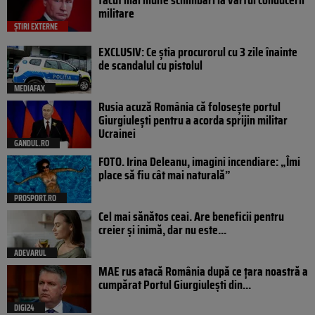
militare
ȘTIRI EXTERNE
EXCLUSIV: Ce știa procurorul cu 3 zile înainte
de scandalul cu pistolul
MEDIAFAX
Rusia acuză România că folosește portul
Giurgiulești pentru a acorda sprijin militar
Ucrainei
GANDUL.RO
FOTO. Irina Deleanu, imagini incendiare: „Îmi
place să fiu cât mai naturală”
PROSPORT.RO
Cel mai sănătos ceai. Are beneficii pentru
creier și inimă, dar nu este...
ADEVARUL
MAE rus atacă România după ce țara noastră a
cumpărat Portul Giurgiulești din...
DIGI24