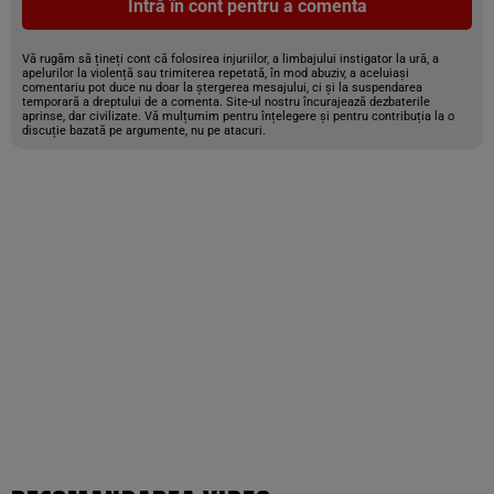
Intră în cont pentru a comenta
Vă rugăm să țineți cont că folosirea injuriilor, a limbajului instigator la ură, a
apelurilor la violență sau trimiterea repetată, în mod abuziv, a aceluiași
comentariu pot duce nu doar la ștergerea mesajului, ci și la suspendarea
temporară a dreptului de a comenta. Site-ul nostru încurajează dezbaterile
aprinse, dar civilizate. Vă mulțumim pentru înțelegere și pentru contribuția la o
discuție bazată pe argumente, nu pe atacuri.