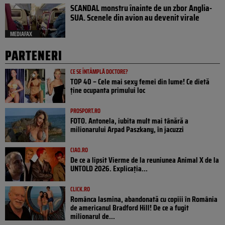
SCANDAL monstru înainte de un zbor Anglia-
SUA. Scenele din avion au devenit virale
MEDIAFAX
PARTENERI
CE SE ÎNTÂMPLĂ DOCTORE?
TOP 40 – Cele mai sexy femei din lume! Ce dietă
ține ocupanta primului loc
PROSPORT.RO
FOTO. Antonela, iubita mult mai tânără a
milionarului Arpad Paszkany, în jacuzzi
CIAO.RO
De ce a lipsit Vierme de la reuniunea Animal X de la
UNTOLD 2026. Explicația...
CLICK.RO
Românca Iasmina, abandonată cu copiii în România
de americanul Bradford Hill! De ce a fugit
milionarul de...