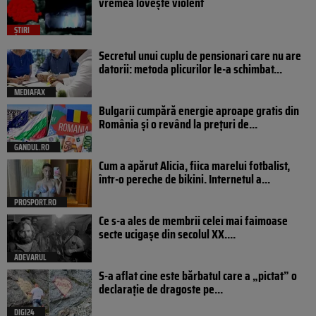
vremea lovește violent
ȘTIRI
Secretul unui cuplu de pensionari care nu are
datorii: metoda plicurilor le-a schimbat...
MEDIAFAX
Bulgarii cumpără energie aproape gratis din
România și o revând la prețuri de...
GANDUL.RO
Cum a apărut Alicia, fiica marelui fotbalist,
într-o pereche de bikini. Internetul a...
PROSPORT.RO
Ce s-a ales de membrii celei mai faimoase
secte ucigașe din secolul XX....
ADEVARUL
S-a aflat cine este bărbatul care a „pictat” o
declarație de dragoste pe...
DIGI24