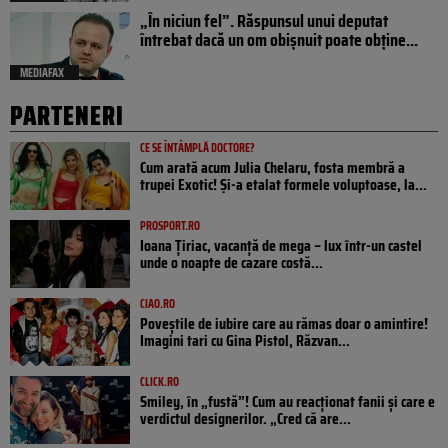
„În niciun fel”. Răspunsul unui deputat
întrebat dacă un om obișnuit poate obține...
MEDIAFAX
PARTENERI
CE SE ÎNTÂMPLĂ DOCTORE?
Cum arată acum Julia Chelaru, fosta membră a
trupei Exotic! Și-a etalat formele voluptoase, la...
PROSPORT.RO
Ioana Țiriac, vacanță de mega – lux într-un castel
unde o noapte de cazare costă...
CIAO.RO
Poveştile de iubire care au rămas doar o amintire!
Imagini tari cu Gina Pistol, Răzvan...
CLICK.RO
Smiley, în „fustă”! Cum au reacționat fanii și care e
verdictul designerilor. „Cred că are...