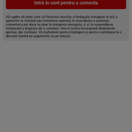
Intră în cont pentru a comenta
Vă rugăm să țineți cont că folosirea injuriilor, a limbajului instigator la ură, a
apelurilor la violență sau trimiterea repetată, în mod abuziv, a aceluiași
comentariu pot duce nu doar la ștergerea mesajului, ci și la suspendarea
temporară a dreptului de a comenta. Site-ul nostru încurajează dezbaterile
aprinse, dar civilizate. Vă mulțumim pentru înțelegere și pentru contribuția la o
discuție bazată pe argumente, nu pe atacuri.