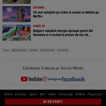
GO4GAMES
Cel mai așteptat joc video al anului va debuta pe
Netflix
GANDUL.RO
Bulgarii cumpără energie aproape gratis din
România și o revând la prețuri de zeci de...
Tags:
demografie
nasteri
pensionari
romania
Urmărește Cancan pe Social Media
Home
Exclusiv
Sport
Știri
Video
Horoscop
Vedete
Paparazzi
AI UN PONT?