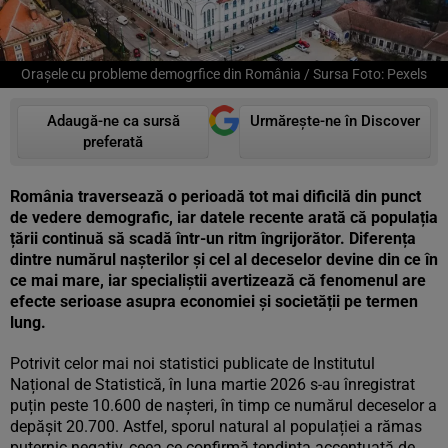
Orașele cu probleme demogrfice din România / Sursa Foto: Pexels
Adaugă-ne ca sursă
Urmărește-ne în Discover
preferată
România traversează o perioadă tot mai dificilă din punct
de vedere demografic, iar datele recente arată că populația
țării continuă să scadă într-un ritm îngrijorător. Diferența
dintre numărul nașterilor și cel al deceselor devine din ce în
ce mai mare, iar specialiștii avertizează că fenomenul are
efecte serioase asupra economiei și societății pe termen
lung.
Potrivit celor mai noi statistici publicate de Institutul
Național de Statistică, în luna martie 2026 s-au înregistrat
puțin peste 10.600 de nașteri, în timp ce numărul deceselor a
depășit 20.700. Astfel, sporul natural al populației a rămas
puternic negativ, ceea ce confirmă tendința accentuată de