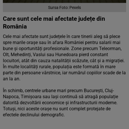
Sursa Foto: Pexels
Care sunt cele mai afectate județe din
România
Cele mai afectate sunt județele în care tinerii aleg să plece
spre marile orașe sau în afara României pentru salarii mai
bune și oportunități profesionale. Zone precum Teleorman,
Olt, Mehedinți, Vaslui sau Hunedoara pierd constant
locuitori, atât din cauza natalității scăzute, cât și a migrației.
În multe localități rurale, populația este formată în mare
parte din persoane vârstnice, iar numărul copiilor scade de la
an la an.
În schimb, centrele urbane mari precum București, Cluj-
Napoca, Timișoara sau Iași continuă să atragă populație
datorită dezvoltării economice și infrastructurii moderne.
Totuși, nici aceste orașe nu sunt complet protejate de
efectele declinului demografic.