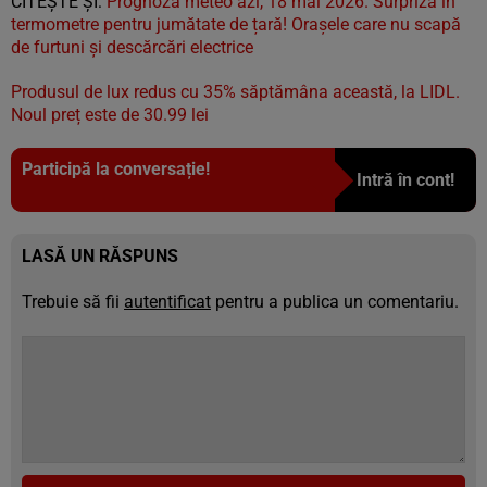
CITEȘTE ȘI:
Prognoza meteo azi, 18 mai 2026. Surpriză în
termometre pentru jumătate de țară! Orașele care nu scapă
de furtuni și descărcări electrice
Produsul de lux redus cu 35% săptămâna această, la LIDL.
Noul preț este de 30.99 lei
Participă la conversație!
Intră în cont!
LASĂ UN RĂSPUNS
Trebuie să fii
autentificat
pentru a publica un comentariu.