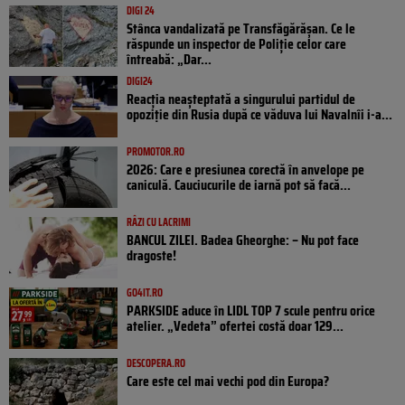
DIGI 24
Stânca vandalizată pe Transfăgărășan. Ce le
răspunde un inspector de Poliție celor care
întreabă: „Dar...
DIGI24
Reacția neașteptată a singurului partidul de
opoziţie din Rusia după ce văduva lui Navalnîi i-a...
PROMOTOR.RO
2026: Care e presiunea corectă în anvelope pe
caniculă. Cauciucurile de iarnă pot să facă...
RÂZI CU LACRIMI
BANCUL ZILEI. Badea Gheorghe: – Nu pot face
dragoste!
GO4IT.RO
PARKSIDE aduce în LIDL TOP 7 scule pentru orice
atelier. „Vedeta” ofertei costă doar 129...
DESCOPERA.RO
Care este cel mai vechi pod din Europa?