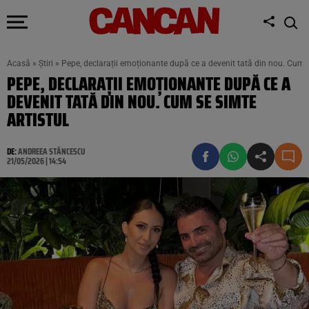
Acasă
»
Știri
»
Pepe, declarații emoționante după ce a devenit tată din nou. Cum s
PEPE, DECLARAȚII EMOȚIONANTE DUPĂ CE A
DEVENIT TATĂ DIN NOU. CUM SE SIMTE
ARTISTUL
DE:
ANDREEA STĂNCESCU
21/05/2026 | 14:54