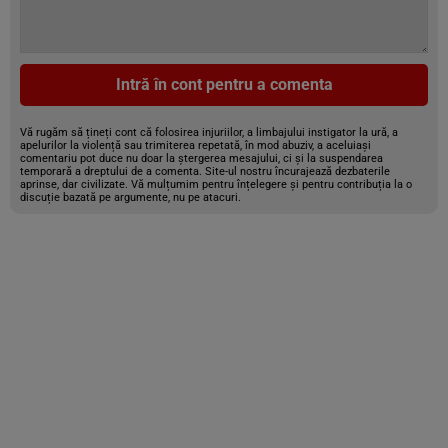
Intră în cont pentru a comenta
Vă rugăm să țineți cont că folosirea injuriilor, a limbajului instigator la ură, a
apelurilor la violență sau trimiterea repetată, în mod abuziv, a aceluiași
comentariu pot duce nu doar la ștergerea mesajului, ci și la suspendarea
temporară a dreptului de a comenta. Site-ul nostru încurajează dezbaterile
aprinse, dar civilizate. Vă mulțumim pentru înțelegere și pentru contribuția la o
discuție bazată pe argumente, nu pe atacuri.