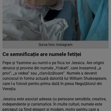
Sursa foto: Instagram
Ce semnificație are numele fetiței
Pepe și Yasmine au numit-o pe fiica lor Jessica. Are origini
ebraice și provine din numele „Yiskah”, care înseamnă „a
privi”, „a vedea” sau „clarvăzătoare”. Numele a devenit
cunoscut în forma actuală datorită lui William Shakespeare,
care l-a folosit pentru prima dată în piesa Neguțătorul din
Veneția.
Jessica este asociat adesea cu persoane sensibile, creative,
independente și carismatice. În multe culturi, numele este
perceput ca fiind elegant și modern, motiv pentru care a