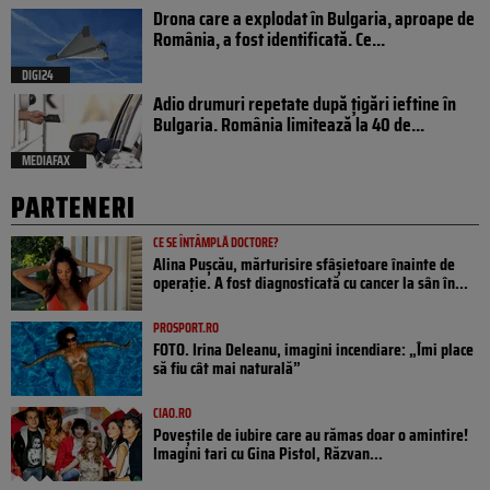
Drona care a explodat în Bulgaria, aproape de
România, a fost identificată. Ce...
DIGI24
Adio drumuri repetate după țigări ieftine în
Bulgaria. România limitează la 40 de...
MEDIAFAX
PARTENERI
CE SE ÎNTÂMPLĂ DOCTORE?
Alina Pușcău, mărturisire sfâșietoare înainte de
operație. A fost diagnosticată cu cancer la sân în...
PROSPORT.RO
FOTO. Irina Deleanu, imagini incendiare: „Îmi place
să fiu cât mai naturală”
CIAO.RO
Poveştile de iubire care au rămas doar o amintire!
Imagini tari cu Gina Pistol, Răzvan...