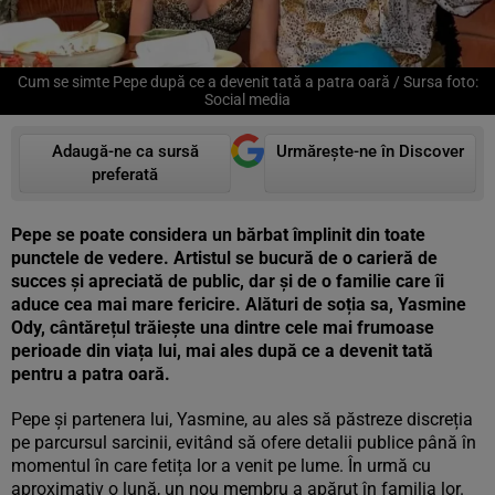
Cum se simte Pepe după ce a devenit tată a patra oară / Sursa foto:
Social media
Adaugă-ne ca sursă
Urmărește-ne în Discover
preferată
Pepe se poate considera un bărbat împlinit din toate
punctele de vedere. Artistul se bucură de o carieră de
succes și apreciată de public, dar și de o familie care îi
aduce cea mai mare fericire. Alături de soția sa, Yasmine
Ody, cântărețul trăiește una dintre cele mai frumoase
perioade din viața lui, mai ales după ce a devenit tată
pentru a patra oară.
Pepe și partenera lui, Yasmine, au ales să păstreze discreția
pe parcursul sarcinii, evitând să ofere detalii publice până în
momentul în care fetița lor a venit pe lume. În urmă cu
aproximativ o lună, un nou membru a apărut în familia lor.