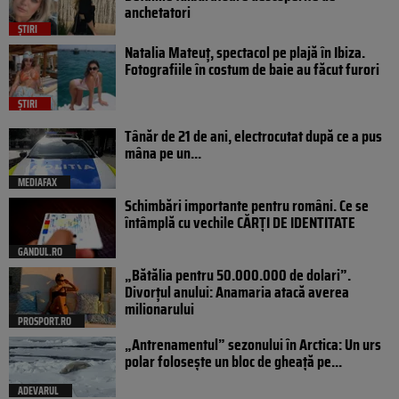
anchetatori
ȘTIRI
Natalia Mateuț, spectacol pe plajă în Ibiza.
Fotografiile în costum de baie au făcut furori
ȘTIRI
Tânăr de 21 de ani, electrocutat după ce a pus
mâna pe un...
MEDIAFAX
Schimbări importante pentru români. Ce se
întâmplă cu vechile CĂRȚI DE IDENTITATE
GANDUL.RO
„Bătălia pentru 50.000.000 de dolari”.
Divorțul anului: Anamaria atacă averea
milionarului
PROSPORT.RO
„Antrenamentul” sezonului în Arctica: Un urs
polar folosește un bloc de gheață pe...
ADEVARUL