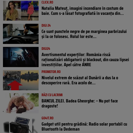
CLICK.RO
Natalia Mateuț, imagini incendiare în costum de
baie. Cum s-a lăsat fotografiată în vacanța din...
DIGI 24
Ce sunt punctele negre de pe marginea parbrizului
și la ce folosesc. Rolul lor este...
DIGI24
Avertismentul experților: România riscă
raționalizări obligatorii și blackout, din cauza lipsei
investițiilor. Apel către ANRE
PROMOTOR.RO
Nivelul extrem de scăzut al Dunării a dus la o
descoperire rară. Era acolo de...
RÂZI CU LACRIMI
BANCUL ZILEI. Badea Gheorghe: – Nu pot face
dragoste!
GO4IT.RO
Gadget util pentru grădină: Radio solar portabil cu
Bluetooth la Dedeman