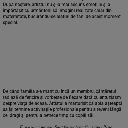
După naștere, artistul nu și-a mai ascuns emoțiile și a
împărtășit cu urmăritorii săi imagini realizate chiar din
maternitate, bucurându-se alături de fani de acest moment
special.
De când familia s-a mărit cu încă un membru, cântărețul
radiază de fericire și vorbește de fiecare dată cu entuziasm
despre viața de acasă. Artistul a mărturisit că abia așteaptă
să își termine activitățile profesionale pentru a reveni lângă
cei dragi și pentru a petrece timp cu copiii săi.
„E acasă cu mama. Sunt foarte fericit”, a spus Pepe.