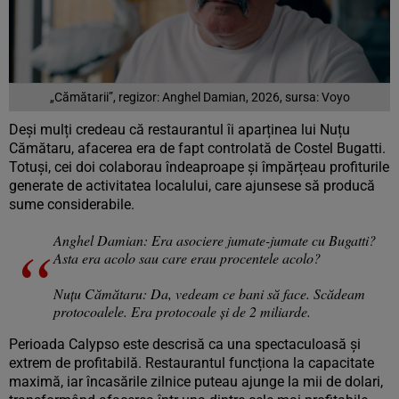
„Cămătarii”, regizor: Anghel Damian, 2026, sursa: Voyo
Deși mulți credeau că restaurantul îi aparținea lui Nuțu
Cămătaru, afacerea era de fapt controlată de Costel Bugatti.
Totuși, cei doi colaborau îndeaproape și împărțeau profiturile
generate de activitatea localului, care ajunsese să producă
sume considerabile.
Anghel Damian: Era asociere jumate-jumate cu Bugatti?
Asta era acolo sau care erau procentele acolo?
Nuțu Cămătaru: Da, vedeam ce bani să face. Scădeam
protocoalele. Era protocoale și de 2 miliarde.
Perioada Calypso este descrisă ca una spectaculoasă și
extrem de profitabilă. Restaurantul funcționa la capacitate
maximă, iar încasările zilnice puteau ajunge la mii de dolari,