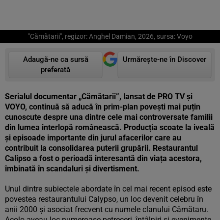
"Cămătarii", regizor: Anghel Damian, 2026, sursa: Voyo
Adaugă-ne ca sursă
Urmărește-ne în Discover
preferată
Serialul documentar „Cămătarii”, lansat de PRO TV și
VOYO, continuă să aducă în prim-plan povești mai puțin
cunoscute despre una dintre cele mai controversate familii
din lumea interlopă românească. Producția scoate la iveală
și episoade importante din jurul afacerilor care au
contribuit la consolidarea puterii grupării. Restaurantul
Calipso a fost o perioadă interesantă din viața acestora,
îmbinată în scandaluri și divertisment.
Unul dintre subiectele abordate în cel mai recent episod este
povestea restaurantului Calypso, un loc devenit celebru în
anii 2000 și asociat frecvent cu numele clanului Cămătaru.
Acolo aveau loc numeroase petreceri, întâlniri și evenimente