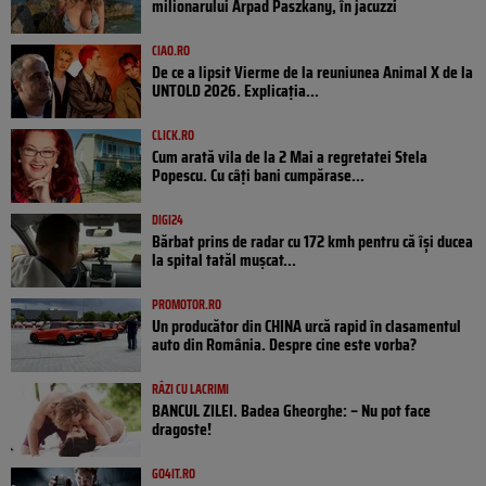
milionarului Arpad Paszkany, în jacuzzi
CIAO.RO
De ce a lipsit Vierme de la reuniunea Animal X de la
UNTOLD 2026. Explicația...
CLICK.RO
Cum arată vila de la 2 Mai a regretatei Stela
Popescu. Cu câți bani cumpărase...
DIGI24
Bărbat prins de radar cu 172 kmh pentru că își ducea
la spital tatăl muşcat...
PROMOTOR.RO
Un producător din CHINA urcă rapid în clasamentul
auto din România. Despre cine este vorba?
RÂZI CU LACRIMI
BANCUL ZILEI. Badea Gheorghe: – Nu pot face
dragoste!
GO4IT.RO