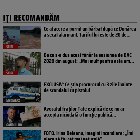
IȚI RECOMANDĂM
Ce afacere a pornit un bărbat după ce Dunărea
a secat alarmant. Tariful lui este de 20 de…
ȘTIRI
De ce s-a dus acest tânăr la sesiunea de BAC
2026 din august: „Mai mult pentru asta am…
ȘTIRI
EXCLUSIV: Ce știa procurorul cu 3 zile înainte
de scandalul cu pistolul
MEDIAFAX
Avocatul fraților Tate explică de ce nu ar
accepta niciodată o funcție publică...
GANDUL.RO
FOTO. Irina Deleanu, imagini incendiare: „Îmi
place să fiu cât mai naturală”