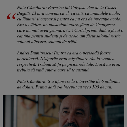
Nuțu Cămătaru: Povestea lui Calypso vine de la Costel
Bugatti. El m-a convins cu el, cu caii, cu animalele acolo,
cu lăutarii și cașcaval pentru că nu era de investiție acolo.
Era o clădire, un mastodont mare, făcut de Ceaușescu,
care nu mai avea geamuri. (…) Costel prima dată a făcut o
cantina pentru studenți și de acolo am făcut salonul rustic,
salonul albastru, salonul de trifoi.
Andrei Dumitrescu: Pentru că era o perioadă foarte
periculoasă. Nisipurile erau mișcătoare rău la vremea
respectivă. Trebuia să fii pe picioarele tale. Dacă nu erai,
trebuia să vină cineva care să te susțină.
Nuțu Cămătaru: S-a ajunsese la o investiție de 6 milioane
de dolari. Prima dată s-a început cu vreo 500 de mii.