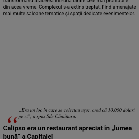
transformând afacerea într-una dintre cele mai profitabile
din acea vreme. Complexul s-a extins treptat, fiind amenajate
mai multe saloane tematice și spații dedicate evenimentelor.
„Era un loc în care se colectau ușor, cred că 10.000 dolari
pe zi”, a spus Sile Cămătaru.
Calipso era un restaurant apreciat în „lumea
bună” a Capitalei