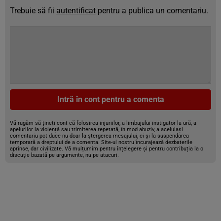
Trebuie să fii
autentificat
pentru a publica un comentariu.
Intră în cont pentru a comenta
Vă rugăm să țineți cont că folosirea injuriilor, a limbajului instigator la ură, a
apelurilor la violență sau trimiterea repetată, în mod abuziv, a aceluiași
comentariu pot duce nu doar la ștergerea mesajului, ci și la suspendarea
temporară a dreptului de a comenta. Site-ul nostru încurajează dezbaterile
aprinse, dar civilizate. Vă mulțumim pentru înțelegere și pentru contribuția la o
discuție bazată pe argumente, nu pe atacuri.