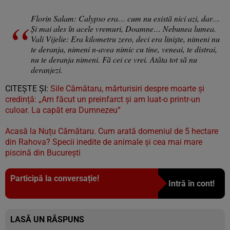
Florin Salam: Calypso era… cum nu există nici azi, dar…
Și mai ales în acele vremuri, Doamne… Nebunea lumea.
Vali Vijelie: Era kilometru zero, deci era liniște, nimeni nu
te deranja, nimeni n-avea nimic cu tine, veneai, te distrai,
nu te deranja nimeni. Fă cei ce vrei. Atâta tot să nu
deranjezi.
CITEȘTE ȘI:
Sile Cămătaru, mărturisiri despre moarte și
credință: „Am făcut un preinfarct și am luat-o printr-un
culoar. La capăt era Dumnezeu”
Acasă la Nuțu Cămătaru. Cum arată domeniul de 5 hectare
din Rahova? Specii inedite de animale și cea mai mare
piscină din București
Participă la conversație!
Intră în cont!
LASĂ UN RĂSPUNS