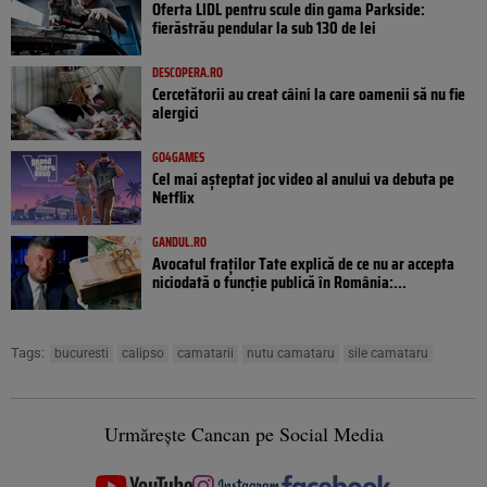
Oferta LIDL pentru scule din gama Parkside:
fierăstrău pendular la sub 130 de lei
DESCOPERA.RO
Cercetătorii au creat câini la care oamenii să nu fie
alergici
GO4GAMES
Cel mai așteptat joc video al anului va debuta pe
Netflix
GANDUL.RO
Avocatul fraților Tate explică de ce nu ar accepta
niciodată o funcție publică în România:...
Tags:
bucuresti
calipso
camatarii
nutu camataru
sile camataru
Urmărește Cancan pe Social Media