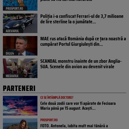
PROSPORT.RO
Poliția i-a confiscat Ferrari-ul de 3,7 milioane
de lire sterline la o jumătate...
ADEVARUL
MAE rus atacă România după ce țara noastră a
cumpărat Portul Giurgiulești din...
DIGI24
SCANDAL monstru înainte de un zbor Anglia-
SUA. Scenele din avion au devenit virale
MEDIAFAX
PARTENERI
CE SE ÎNTÂMPLĂ DOCTORE?
Cele două zodii care vor fi apărate de Fecioara
Maria până pe 15 august. Acești...
PROSPORT.RO
FOTO. Antonela, iubita mult mai tânără a