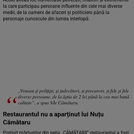
la care participau persoane influente din cele mai diverse
medii, de la oameni de afaceri și politicieni până la
personaje cunoscute din lumea interlopă.
„Veneau și polițiști, și judecători, și procurori, și fele și fele
diverse persoane, de la ăștia de 2 lei până la cea mai bună
calitate”, a spus Sile Cămătaru.
Restaurantul nu a aparținut lui Nuțu
Cămătaru
Potrivit mărturiilor din seria „CĂMĂTARII” restaurantul a fost