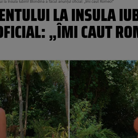
la Insula Iubirii! Blondina a făcut anunțul oficial: „Îmi caut Romeo!”
TULUI LA INSULA IUB
FICIAL: „ÎMI CAUT R