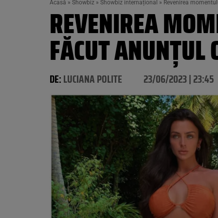
Acasă
»
Showbiz
»
Showbiz internațional
»
Revenirea momentului 
REVENIREA MOMEN
FĂCUT ANUNȚUL O
DE:
LUCIANA POLITE
23/06/2023 | 23:45