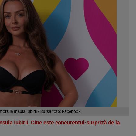
ors la Insula Iubirii / Sursă foto: Facebook
 Insula Iubirii. Cine este concurentul-surpriză de la