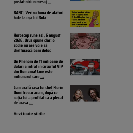
postat niciun mesaj
...
BANC | Vecina bună de alături
bate la ușa lui Bulă
Horoscop rune azi, 6 august
2026. Uruz spune clar: o
zodie nu are voie să
cheltuiască bani deloc
Un Phenom de 11 milioane de
dolari a intrat în circuitul VIP
din România! Cine este
milionarul care
...
Cum arată casa lui chef Florin
Dumitrescu acum, după ce
soția lui a profitat că a plecat
de acasă
...
Vezi toate știrile