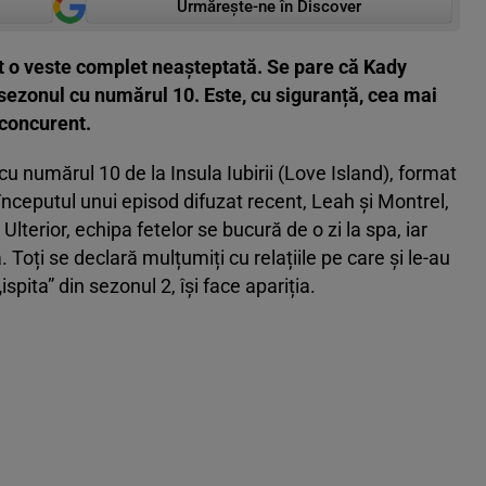
Urmărește-ne în Discover
mit o veste complet neașteptată. Se pare că Kady
sezonul cu numărul 10. Este, cu siguranță, cea mai
 concurent.
cu numărul 10 de la Insula Iubirii (Love Island), format
 începutul unui episod difuzat recent, Leah și Montrel,
Ulterior, echipa fetelor se bucură de o zi la spa, iar
 Toți se declară mulțumiți cu relațiile pe care și le-au
ita” din sezonul 2, își face apariția.