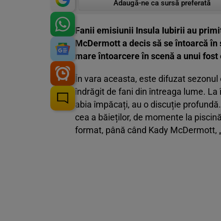
Adaugă-ne ca sursă preferată
Fanii emisiunii Insula Iubirii au pri
McDermott a decis să se întoarcă în 
mare întoarcere în scenă a unui fost
În vara aceasta, este difuzat sezonul 
îndrăgit de fani din întreaga lume. La
abia împăcați, au o discuție profundă. 
cea a băieților, de momente la piscină.
format, până când Kady McDermott, „isp