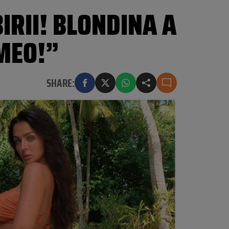
IRII! BLONDINA A
OMEO!”
SHARE: