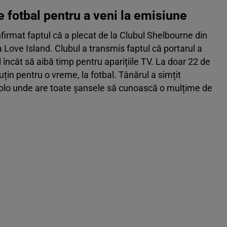
e fotbal pentru a veni la emisiune
nfirmat faptul că a plecat de la Clubul Shelbourne din
a Love Island. Clubul a transmis faptul că portarul a
l încât să aibă timp pentru aparițiile TV. La doar 22 de
puțin pentru o vreme, la fotbal. Tânărul a simțit
olo unde are toate șansele să cunoască o mulțime de