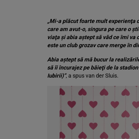
„Mi-a plăcut foarte mult experienţa d
care am avut-o, singura pe care o şti
viaţa şi abia aştept să văd ce îmi va
este un club grozav care merge în dir
Abia aştept să mă bucur la realizările
să îi încurajez pe băieţi de la stadion 
Iubirii)”
, a spus van der Sluis.