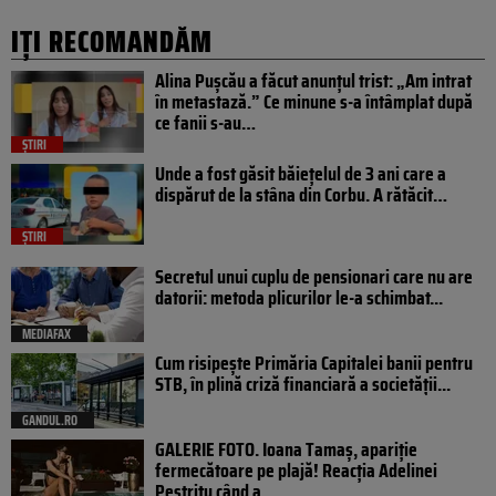
IȚI RECOMANDĂM
Alina Pușcău a făcut anunțul trist: „Am intrat
în metastază.” Ce minune s-a întâmplat după
ce fanii s-au…
ȘTIRI
Unde a fost găsit băiețelul de 3 ani care a
dispărut de la stâna din Corbu. A rătăcit…
ȘTIRI
Secretul unui cuplu de pensionari care nu are
datorii: metoda plicurilor le-a schimbat...
MEDIAFAX
Cum risipește Primăria Capitalei banii pentru
STB, în plină criză financiară a societății...
GANDUL.RO
GALERIE FOTO. Ioana Tamaş, apariție
fermecătoare pe plajă! Reacția Adelinei
Pestrițu când a...