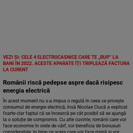
VEZI ȘI: CELE 4 ELECTROCASNICE CARE TE „RUP” LA
BANI ÎN 2022. ACESTE APARATE ÎȚI TRIPLEAZĂ FACTURA
LA CURENT
Românii riscă pedepse aspre dacă risipesc
energia electrică
În acest moment nu s-a impus o regulă în ceea ce privește
consumul de energie electrică, însă Nicolae Ciucă a explicat
foarte clar faptul că se încearcă pe cât posibil să se ajungă
la o soluție de compromis. Cu alte cuvinte, românii care vor
face economie în orele de vârf, vor beneficia de bonusuri
considerabile, în timp ce aceia care vor face risipă și vor