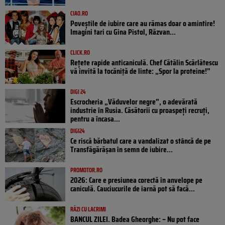
CIAO.RO
Poveştile de iubire care au rămas doar o amintire!
Imagini tari cu Gina Pistol, Răzvan...
CLICK.RO
Rețete rapide anticaniculă. Chef Cătălin Scărlătescu
vă invită la tocăniță de linte: „Spor la proteine!”
DIGI 24
Escrocheria „Văduvelor negre”, o adevărată
industrie în Rusia. Căsătorii cu proaspeți recruți,
pentru a încasa...
DIGI24
Ce riscă bărbatul care a vandalizat o stâncă de pe
Transfăgărășan în semn de iubire...
PROMOTOR.RO
2026: Care e presiunea corectă în anvelope pe
caniculă. Cauciucurile de iarnă pot să facă...
RÂZI CU LACRIMI
BANCUL ZILEI. Badea Gheorghe: – Nu pot face