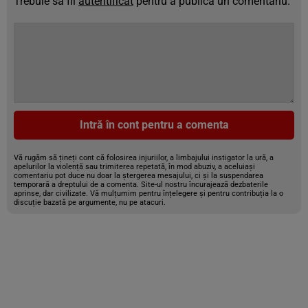
Trebuie să fii
autentificat
pentru a publica un comentariu.
Intră în cont pentru a comenta
Vă rugăm să țineți cont că folosirea injuriilor, a limbajului instigator la ură, a
apelurilor la violență sau trimiterea repetată, în mod abuziv, a aceluiași
comentariu pot duce nu doar la ștergerea mesajului, ci și la suspendarea
temporară a dreptului de a comenta. Site-ul nostru încurajează dezbaterile
aprinse, dar civilizate. Vă mulțumim pentru înțelegere și pentru contribuția la o
discuție bazată pe argumente, nu pe atacuri.