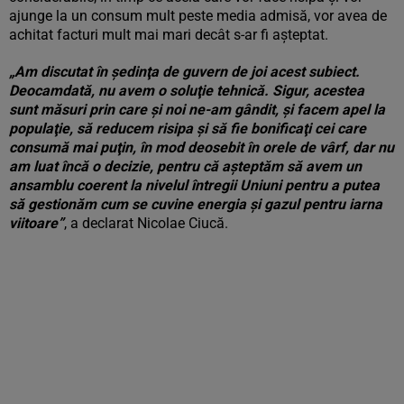
ajunge la un consum mult peste media admisă, vor avea de
achitat facturi mult mai mari decât s-ar fi așteptat.
„Am discutat în şedinţa de guvern de joi acest subiect.
Deocamdată, nu avem o soluţie tehnică. Sigur, acestea
sunt măsuri prin care şi noi ne-am gândit, şi facem apel la
populaţie, să reducem risipa şi să fie bonificaţi cei care
consumă mai puţin, în mod deosebit în orele de vârf, dar nu
am luat încă o decizie, pentru că aşteptăm să avem un
ansamblu coerent la nivelul întregii Uniuni pentru a putea
să gestionăm cum se cuvine energia şi gazul pentru iarna
viitoare”
, a declarat Nicolae Ciucă.