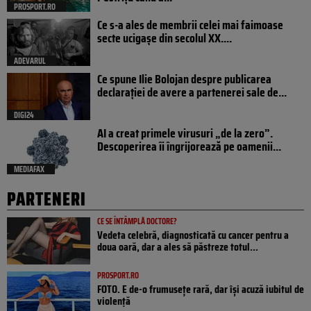
PROSPORT.RO
Ce s-a ales de membrii celei mai faimoase
secte ucigașe din secolul XX....
ADEVARUL
Ce spune Ilie Bolojan despre publicarea
declarației de avere a partenerei sale de...
DIGI24
AI a creat primele virusuri „de la zero”.
Descoperirea îi îngrijorează pe oamenii...
MEDIAFAX
PARTENERI
CE SE ÎNTÂMPLĂ DOCTORE?
Vedeta celebră, diagnosticată cu cancer pentru a
doua oară, dar a ales să păstreze totul...
PROSPORT.RO
FOTO. E de-o frumusețe rară, dar își acuză iubitul de
violență