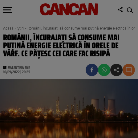
Acasă
»
Știri
»
Românii, încurajați să consume mai puțină energie electrică în orele
ROMÂNII, ÎNCURAJAȚI SĂ CONSUME MAI
PUȚINĂ ENERGIE ELECTRICĂ ÎN ORELE DE
VÂRF. CE PĂȚESC CEI CARE FAC RISIPĂ
DE:
VALENTINA ENE
10/09/2022 | 20:25