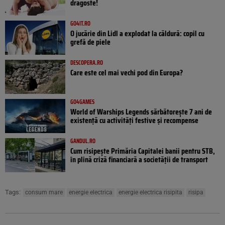
dragoste!
GO4IT.RO
O jucărie din Lidl a explodat la căldură: copil cu
grefă de piele
DESCOPERA.RO
Care este cel mai vechi pod din Europa?
GO4GAMES
World of Warships Legends sărbătorește 7 ani de
existență cu activități festive și recompense
GANDUL.RO
Cum risipește Primăria Capitalei banii pentru STB,
în plină criză financiară a societății de transport
Tags:
consum mare
energie electrica
energie electrica risipita
risipa