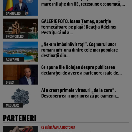
mare inflație din UE, recesiune economică,...
GANDUL.RO
GALERIE FOTO. Ioana Tamaş, apariție
fermecătoare pe plajă! Reacția Adelinei
Pestrițu când a...
PROSPORT.RO
„Ne-am îmbolnăvit toți”. Coșmarul unor
români într-una dintre cele mai populare
destinații din...
ADEVARUL
Ce spune Ilie Bolojan despre publicarea
declarației de avere a partenerei sale de...
DIGI24
AI a creat primele virusuri „de la zero”.
Descoperirea îi îngrijorează pe oamenii...
MEDIAFAX
PARTENERI
CE SE ÎNTÂMPLĂ DOCTORE?