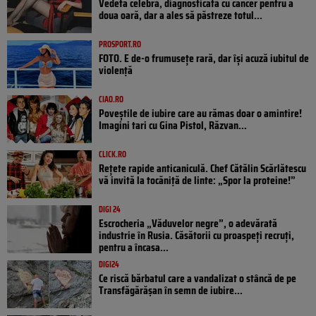
Vedeta celebră, diagnosticată cu cancer pentru a
doua oară, dar a ales să păstreze totul...
PROSPORT.RO
FOTO. E de-o frumusețe rară, dar își acuză iubitul de
violență
CIAO.RO
Poveştile de iubire care au rămas doar o amintire!
Imagini tari cu Gina Pistol, Răzvan...
CLICK.RO
Rețete rapide anticaniculă. Chef Cătălin Scărlătescu
vă invită la tocăniță de linte: „Spor la proteine!”
DIGI 24
Escrocheria „Văduvelor negre”, o adevărată
industrie în Rusia. Căsătorii cu proaspeți recruți,
pentru a încasa...
DIGI24
Ce riscă bărbatul care a vandalizat o stâncă de pe
Transfăgărășan în semn de iubire...