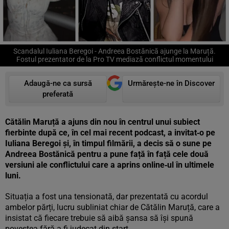
Scandalul Iuliana Beregoi - Andreea Bostănică ajunge la Maruță.
Fostul prezentator de la Pro TV mediază conflictul momentului
Adaugă-ne ca sursă
Urmărește-ne în Discover
preferată
Cătălin Maruță a ajuns din nou în centrul unui subiect
fierbinte după ce, în cel mai recent podcast, a invitat‑o pe
Iuliana Beregoi și, în timpul filmării, a decis să o sune pe
Andreea Bostănică pentru a pune față în față cele două
versiuni ale conflictului care a aprins online‑ul în ultimele
luni.
Situația a fost una tensionată, dar prezentată cu acordul
ambelor părți, lucru subliniat chiar de Cătălin Maruță, care a
insistat că fiecare trebuie să aibă șansa să își spună
povestea fără a fi judecat din start.