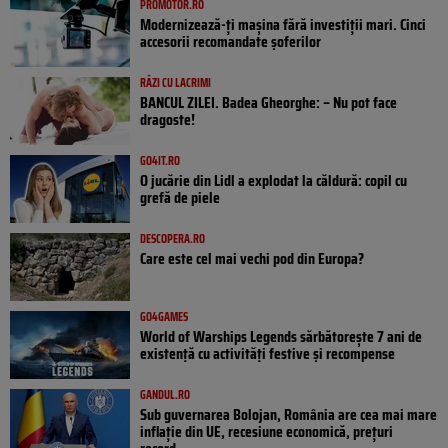
PROMOTOR.RO
Modernizează-ți mașina fără investiții mari. Cinci
accesorii recomandate șoferilor
RÂZI CU LACRIMI
BANCUL ZILEI. Badea Gheorghe: – Nu pot face
dragoste!
GO4IT.RO
O jucărie din Lidl a explodat la căldură: copil cu
grefă de piele
DESCOPERA.RO
Care este cel mai vechi pod din Europa?
GO4GAMES
World of Warships Legends sărbătorește 7 ani de
existență cu activități festive și recompense
GANDUL.RO
Sub guvernarea Bolojan, România are cea mai mare
inflație din UE, recesiune economică, prețuri