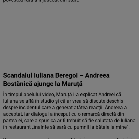
Scandalul Iuliana Beregoi – Andreea
Bostănică ajunge la Maruță
În timpul apelului video, Maruță i‑a explicat Andreei că
Iuliana se află în studio și că ar vrea să discute deschis
despre incidentul care a generat atâtea reacții. Andreea a
acceptat, iar dialogul a început cu o remarcă directă din
partea ei, care a spus că ar fi trebuit să fie salutată de Iuliana
în restaurant „înainte să sară cu pumnii la bătaie la mine”.