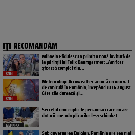
IȚI RECOMANDĂM
Mihaela Rădulescu a primit o nouă lovitură de
la părinții lui Felix Baumgartner: „Am fost
ștearsă complet din…
ȘTIRI
Meteorologii Accuweather anunță un nou val
de caniculă în România, începând cu 16 august.
Câte zile durează și…
ȘTIRI
Secretul unui cuplu de pensionari care nu are
datorii: metoda plicurilor le-a schimbat...
MEDIAFAX
Sub guvernarea Bolojan, România are cea mai