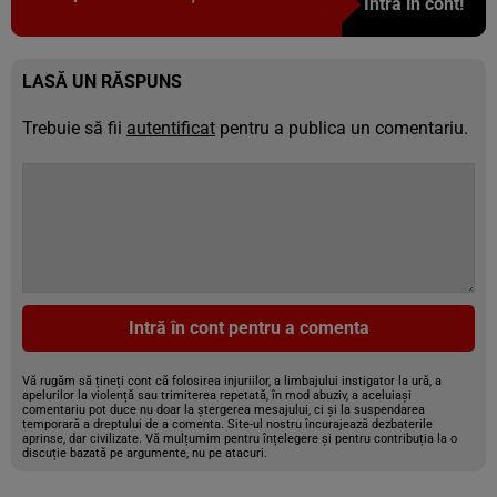
Intră în cont!
LASĂ UN RĂSPUNS
Trebuie să fii
autentificat
pentru a publica un comentariu.
Intră în cont pentru a comenta
Vă rugăm să țineți cont că folosirea injuriilor, a limbajului instigator la ură, a
apelurilor la violență sau trimiterea repetată, în mod abuziv, a aceluiași
comentariu pot duce nu doar la ștergerea mesajului, ci și la suspendarea
temporară a dreptului de a comenta. Site-ul nostru încurajează dezbaterile
aprinse, dar civilizate. Vă mulțumim pentru înțelegere și pentru contribuția la o
discuție bazată pe argumente, nu pe atacuri.