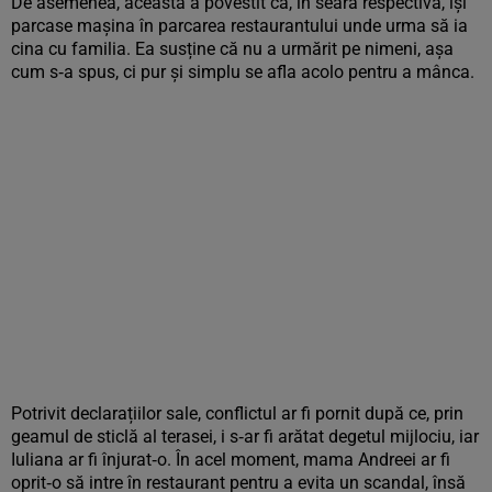
De asemenea, aceasta a povestit că, în seara respectivă, își
parcase mașina în parcarea restaurantului unde urma să ia
cina cu familia. Ea susține că nu a urmărit pe nimeni, așa
cum s‑a spus, ci pur și simplu se afla acolo pentru a mânca.
Potrivit declarațiilor sale, conflictul ar fi pornit după ce, prin
geamul de sticlă al terasei, i s‑ar fi arătat degetul mijlociu, iar
Iuliana ar fi înjurat‑o. În acel moment, mama Andreei ar fi
oprit‑o să intre în restaurant pentru a evita un scandal, însă