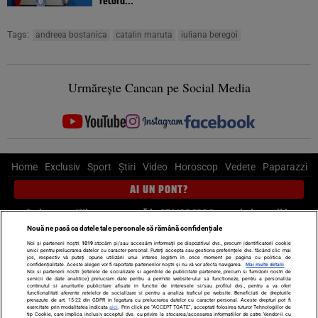
record...
Tags:
andreea bostanica
catalin maruta
iuliana beregoi
Urmărește Cancan pe Social Media
Home
Exclusiv
Sport
Știri
Video
Horoscop
Vedete
Paparazzi
AI UN PONT?
Scrie-ne pe Whatsapp
, sună la 0741226226 sau trimite mail la
pont@cancan.ro
Nouă ne pasă ca datele tale personale să rămână confidențiale
Noi și partenerii noștri
1019
stocăm și/sau accesăm informații pe dispozitivul dvs., precum identificatorii cookie
unici pentru prelucrarea datelor cu caracter personal. Puteți accepta sau gestiona preferințele dvs. făcând clic mai
Știri interne
Știri externe
Politică
jos, respectiv vă puteți opune utilizării unui interes legitim în orice moment pe pagina cu politica de
confidențialitate. Aceste alegeri vor fi raportate partenerilor noștri și nu vă vor afecta navigarea.
Mai multe detalii
Noi si partenerii nostri (retelele de socializare si agentiile de publicitate partenere, precum si furnizorii nostri de
servicii de date analitice) prelucram date pentru a permite website-ului sa functioneze, pentru a personaliza
Ultimele stiri
Diete
Insula Iubirii
Dictionar de vise
LIFE STYLE
continutul si anunturile publicitare afisate in functie de interesele si/sau profilul dvs., pentru a va oferi
functionalitati aferente retelelor de socializare si pentru a analiza traficul pe website. Beneficiati de drepturile
Horoscop
prevazute de art. 15-22 din GDPR in legatura cu prelucrarea datelor cu caracter personal. Aceste drepturi pot fi
exercitate prin modalitatea indicata
aici
. Prin click pe “ACCEPT TOATE”, acceptati folosirea tuturor Tehnologiilor de
tip Cookie, care implica inclusiv acceptul dvs. cu privire la stocarea/accesarea informatiilor de catre Vendor-ii cu