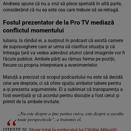
Andreea spune că nu a vrut să plece speriată în altă parte,
considerând că nu ea este cea care trebuie să se retragă.
Fostul prezentator de la Pro TV mediază
conflictul momentului
Iuliana, la rândul ei, a susținut în podcast că există camere
de supraveghere care ar urma să clarifice situația și că
întreaga țară va vedea adevărul atunci când imaginile vor fi
făcute publice. Ambele părți au rămas ferme pe poziții,
fiecare cu propria interpretare a evenimentelor.
Maruță a precizat că scopul podcastului nu este să decidă
cine are dreptate, ci să ofere spațiu ambelor tabere pentru
a‑și prezenta argumentele. El a subliniat că transparența a
fost esențială și că acordul pentru discuție a fost cerut și
primit de la ambele invitate.
„Nu este despre a ține partea cuiva, este despre a asculta
toate perspectivele”, a transmis el.
CITEŞTE ŞI:
Show total la podscatul lui Cătălin Măruță!