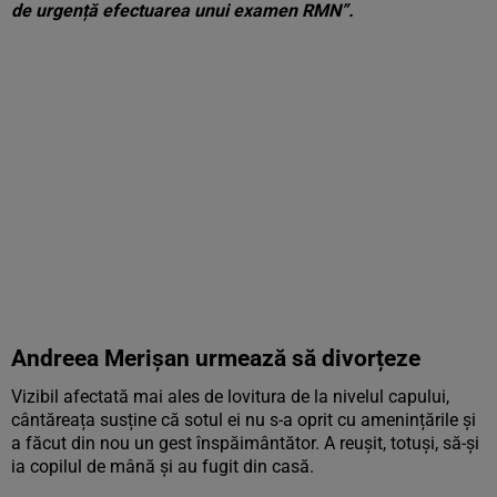
de urgență efectuarea unui examen RMN”.
Andreea Merișan urmează să divorțeze
Vizibil afectată mai ales de lovitura de la nivelul capului,
cântăreața susține că sotul ei nu s-a oprit cu amenințările și
a făcut din nou un gest înspăimântător. A reușit, totuși, să-și
ia copilul de mână și au fugit din casă.