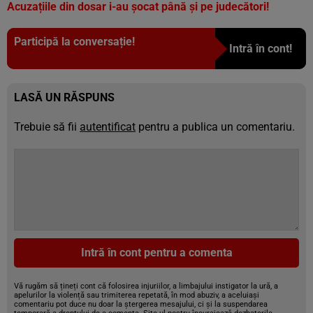
Acuzațiile din dosar i-au șocat până și pe judecători!
Participă la conversație!
Intră în cont!
LASĂ UN RĂSPUNS
Trebuie să fii
autentificat
pentru a publica un comentariu.
Intră în cont pentru a comenta
Vă rugăm să țineți cont că folosirea injuriilor, a limbajului instigator la ură, a
apelurilor la violență sau trimiterea repetată, în mod abuziv, a aceluiași
comentariu pot duce nu doar la ștergerea mesajului, ci și la suspendarea