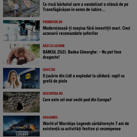
Ce riscă bărbatul care a vandalizat o stâncă de pe
Transfăgărășan în semn de iubire...
PROMOTOR.RO
Modernizează-ți mașina fără investiții mari. Cinci
accesorii recomandate șoferilor
RÂZI CU LACRIMI
BANCUL ZILEI. Badea Gheorghe: – Nu pot face
dragoste!
GO4IT.RO
O jucărie din Lidl a explodat la căldură: copil cu
grefă de piele
DESCOPERA.RO
Care este cel mai vechi pod din Europa?
GO4GAMES
World of Warships Legends sărbătorește 7 ani de
existență cu activități festive și recompense