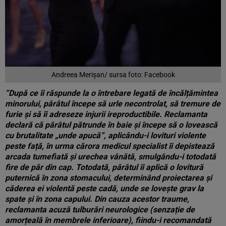
Andreea Merișan/ sursa foto: Facebook
”După ce îi răspunde la o întrebare legată de încălțămintea
minorului, pârâtul începe să urle necontrolat, să tremure de
furie și să îi adreseze injurii ireproductibile. Reclamanta
declară că pârâtul pătrunde în baie și începe să o lovească
cu brutalitate „unde apucă”, aplicându-i lovituri violente
peste față, în urma cărora medicul specialist îi depistează
arcada tumefiată și urechea vânătă, smulgându-i totodată
fire de păr din cap. Totodată, pârâtul îi aplică o lovitură
puternică în zona stomacului, determinând proiectarea și
căderea ei violentă peste cadă, unde se lovește grav la
spate și în zona capului. Din cauza acestor traume,
reclamanta acuză tulburări neurologice (senzație de
amorțeală în membrele inferioare), fiindu-i recomandată