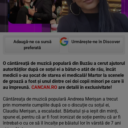
Adaugă-ne ca sursă
Urmărește-ne în Discover
preferată
O cântăreață de muzică populară din Buzău a cerut ajutorul
autorităților după ce soțul ei a bătut-o atât de rău, încât
medicii s-au șocat de starea ei medicală! Martor la scenele
de groază a fost și unul dintre cei doi copii minori pe care îi
au împreună.
CANCAN.RO
are detalii în exclusivitate!
Cântăreața de muzică populară Andreea Merișan a trecut
prin momente cumplite după ce o discuție cu soțul ei,
Claudiu Merișan, a escaladat. Bărbatul și-a ieșit din minți,
spune el, pentru că ar fi fost ironizat de soție pentru că ar fi
întrebat-o cu ce să îl încalțe pe băiatul lor în vârstă de 7 ani