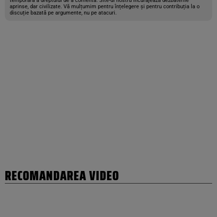
temporară a dreptului de a comenta. Site-ul nostru încurajează dezbaterile
aprinse, dar civilizate. Vă mulțumim pentru înțelegere și pentru contribuția la o
discuție bazată pe argumente, nu pe atacuri.
RECOMANDAREA VIDEO