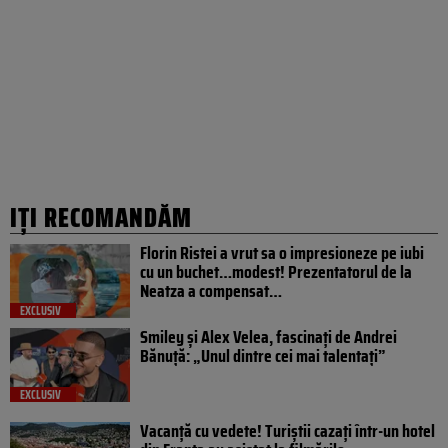
IȚI RECOMANDĂM
Florin Ristei a vrut sa o impresioneze pe iubi
cu un buchet…modest! Prezentatorul de la
Neatza a compensat…
EXCLUSIV
Smiley și Alex Velea, fascinați de Andrei
Bănuță: „Unul dintre cei mai talentați”
EXCLUSIV
Vacanță cu vedete! Turiștii cazați într-un hotel