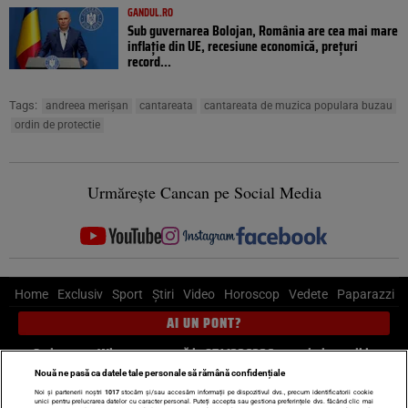
GANDUL.RO
Sub guvernarea Bolojan, România are cea mai mare
inflație din UE, recesiune economică, prețuri
record...
Tags:
andreea merișan
cantareata
cantareata de muzica populara buzau
ordin de protectie
Urmărește Cancan pe Social Media
Home
Exclusiv
Sport
Știri
Video
Horoscop
Vedete
Paparazzi
AI UN PONT?
Scrie-ne pe Whatsapp
, sună la 0741226226 sau trimite mail la
pont@cancan.ro
Nouă ne pasă ca datele tale personale să rămână confidențiale
Noi și partenerii noștri
1017
stocăm și/sau accesăm informații pe dispozitivul dvs., precum identificatorii cookie
unici pentru prelucrarea datelor cu caracter personal. Puteți accepta sau gestiona preferințele dvs. făcând clic mai