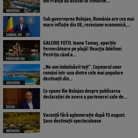
din Franța au asistat la filmările...
MEDIAFAX
Sub guvernarea Bolojan, România are cea mai
mare inflație din UE, recesiune economică,...
GANDUL.RO
GALERIE FOTO. Ioana Tamaş, apariție
fermecătoare pe plajă! Reacția Adelinei
Pestrițu când a...
PROSPORT.RO
„Ne-am îmbolnăvit toți”. Coșmarul unor
români într-una dintre cele mai populare
destinații din...
ADEVARUL
Ce spune Ilie Bolojan despre publicarea
declarației de avere a partenerei sale de...
DIGI24
Vacanță fără aglomerație după 15 august.
Șase destinații spectaculoase
MEDIAFAX