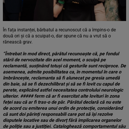
În fața instanței, bărbatul a recunoscut că a împins-o de
două ori și că a scuipat-o, dar spune că nu a vrut să o
rănească grav.
”Întrebat în mod direct, pârâtul recunoaște că, pe fondul
stării de nervozitate din acel moment, o scuipă pe
reclamantă, susținând totuși că gesturile sunt reciproce. De
asemenea, admite posibilitatea ca, în momentul în care o
îmbrâncește, reclamanta să fi alunecat pe gresia umedă
din baie, să se fi dezechilibrat și să se fi lovit cu capul de
perete, explicând astfel necesitatea controlului neurologic
ulterior. ##### ferm că ar fi exercitat alte lovituri în zona
feței sau că ar fi tras-o de păr. Pârâtul declară că nu este
de acord cu emiterea unui ordin de protecție, considerând
că sunt doi părinți responsabili care pot să își rezolve
disputele locative sau de divorț fără implicarea organelor
de poliție sau a justiției. Cataloghează comportamentul său