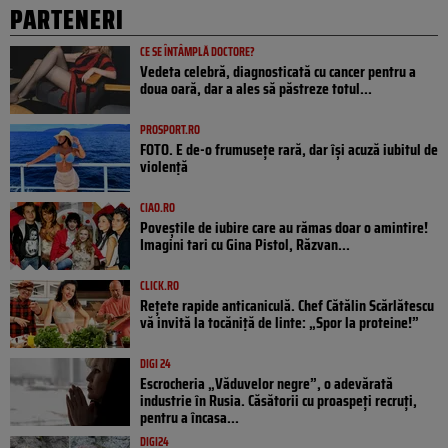
PARTENERI
CE SE ÎNTÂMPLĂ DOCTORE?
Vedeta celebră, diagnosticată cu cancer pentru a
doua oară, dar a ales să păstreze totul...
PROSPORT.RO
FOTO. E de-o frumusețe rară, dar își acuză iubitul de
violență
CIAO.RO
Poveştile de iubire care au rămas doar o amintire!
Imagini tari cu Gina Pistol, Răzvan...
CLICK.RO
Rețete rapide anticaniculă. Chef Cătălin Scărlătescu
vă invită la tocăniță de linte: „Spor la proteine!”
DIGI 24
Escrocheria „Văduvelor negre”, o adevărată
industrie în Rusia. Căsătorii cu proaspeți recruți,
pentru a încasa...
DIGI24