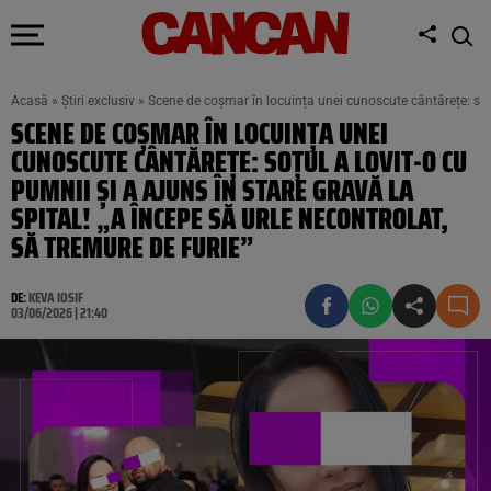
Acasă
»
Știri exclusiv
»
Scene de coșmar în locuința unei cunoscute cântărețe: soțul 
SCENE DE COȘMAR ÎN LOCUINȚA UNEI
CUNOSCUTE CÂNTĂREȚE: SOȚUL A LOVIT-O CU
PUMNII ȘI A AJUNS ÎN STARE GRAVĂ LA
SPITAL! „A ÎNCEPE SĂ URLE NECONTROLAT,
SĂ TREMURE DE FURIE”
DE:
KEVA IOSIF
03/06/2026 | 21:40