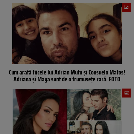
Cum arată fiicele lui Adrian Mutu şi Consuelo Matos!
Adriana şi Maya sunt de o frumuseţe rară. FOTO