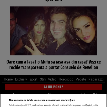
Oare cum a lasat-o Mutu sa iasa asa din casa? Vezi ce
rochie transparenta a purtat Consuelo de Revelion
Home
Exclusiv
Sport
Știri
Video
Horoscop
Vedete
Paparazzi
AI UN PONT?
Scrie-ne pe Whatsapp
, sună la 0741226226 sau trimite mail la
pont@cancan.ro
Nouă ne pasă ca datele tale personale să rămână confidențiale
Noi și partenerii noștri
1019
stocăm și/sau accesăm informații pe dispozitivul dvs., precum identificatorii cookie