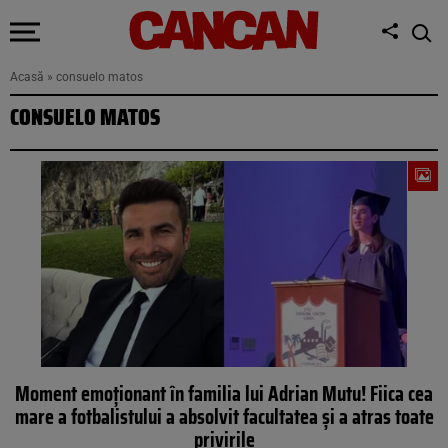
Acasă
»
consuelo matos
CONSUELO MATOS
Moment emoționant în familia lui Adrian Mutu! Fiica cea
mare a fotbalistului a absolvit facultatea și a atras toate
privirile