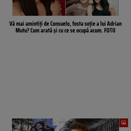
Vă mai amintiţi de Consuelo, fosta soţie a lui Adrian
Mutu? Cum arată şi cu ce se ocupă acum. FOTO