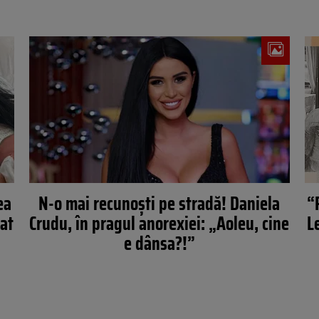
ea
N-o mai recunoști pe stradă! Daniela
“
tat
Crudu, în pragul anorexiei: „Aoleu, cine
L
e dânsa?!”