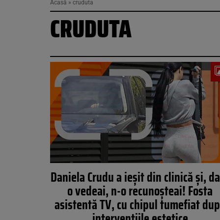
Acasă
»
cruduta
CRUDUTA
Daniela Crudu a ieșit din clinică și, d
o vedeai, n-o recunoșteai! Fosta
asistentă TV, cu chipul tumefiat du
intervențiile estetice