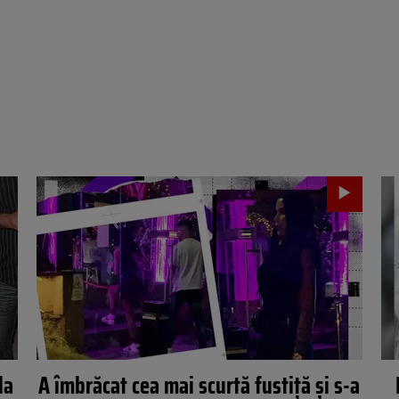
la
A îmbrăcat cea mai scurtă fustiță și s-a