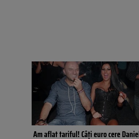
Am aflat tariful! Câți euro cere Danie