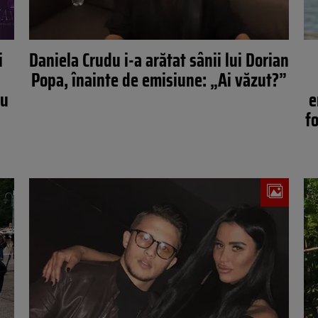
i
Daniela Crudu i-a arătat sânii lui Dorian
Popa, înainte de emisiune: „Ai văzut?”
au
e
f