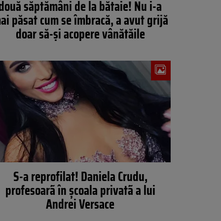
două săptămâni de la bătaie! Nu i-a
ai păsat cum se îmbracă, a avut grijă
doar să-și acopere vânătăile
S-a reprofilat! Daniela Crudu,
profesoarã în şcoala privatã a lui
Andrei Versace