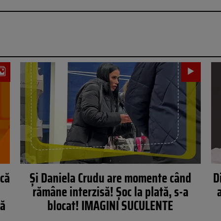
acă
Și Daniela Crudu are momente când
D
rămâne interzisă! Șoc la plată, s-a
pă
blocat! IMAGINI SUCULENTE