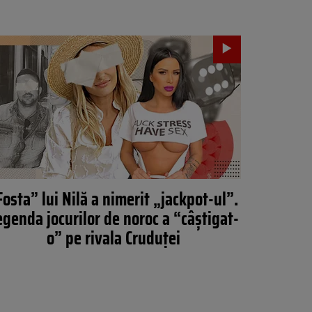
Fosta” lui Nilă a nimerit „jackpot-ul”.
egenda jocurilor de noroc a “câștigat-
o” pe rivala Cruduței