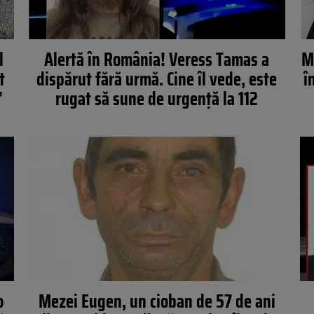
l
Alertă în România! Veress Tamas a
M
t
dispărut fără urmă. Cine îl vede, este
î
”
rugat să sune de urgență la 112
o
Mezei Eugen, un cioban de 57 de ani