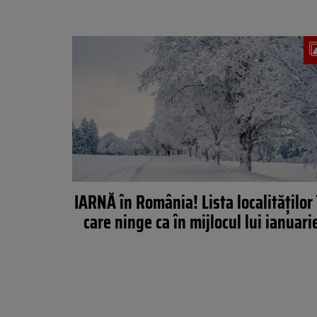
IARNĂ în România! Lista localităților 
care ninge ca în mijlocul lui ianuari