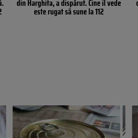
ă.
din Harghita, a dispărut. Cine îl vede
2
este rugat să sune la 112