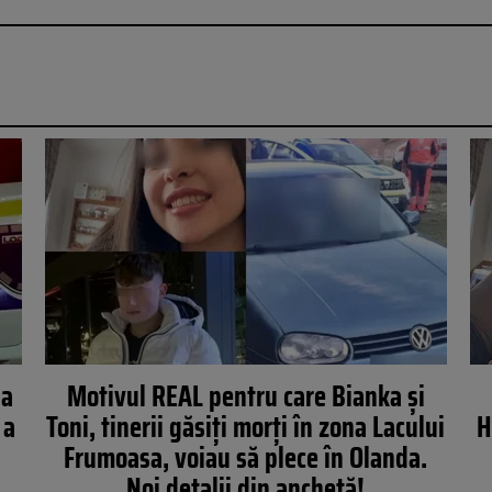
 a
Motivul REAL pentru care Bianka și
 a
Toni, tinerii găsiți morți în zona Lacului
H
Frumoasa, voiau să plece în Olanda.
Noi detalii din anchetă!