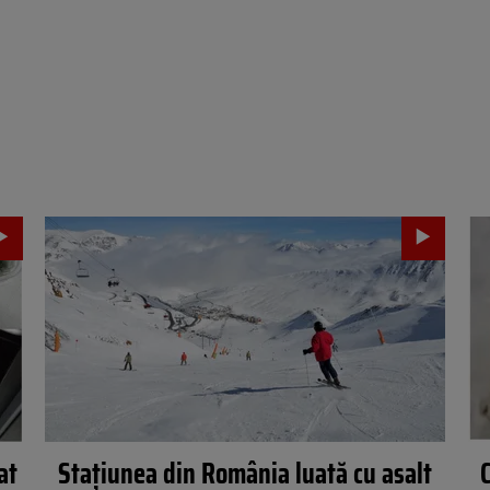
at
Stațiunea din România luată cu asalt
C