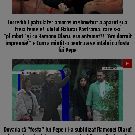
Incredibil patrulater amoros în showbiz: a apărut și a
treia femeie! Iubitul Ralucăi Pastramă, care s-a
”plimbat” și cu Ramona Olaru, era antamat?! ”Am dormit
împreună!” + Cum a mințit-o pentru a se întâlni cu fosta
lui Pepe
Dovada că ”fosta” lui Pepe i l-a subtilizat Ramonei Olaru!