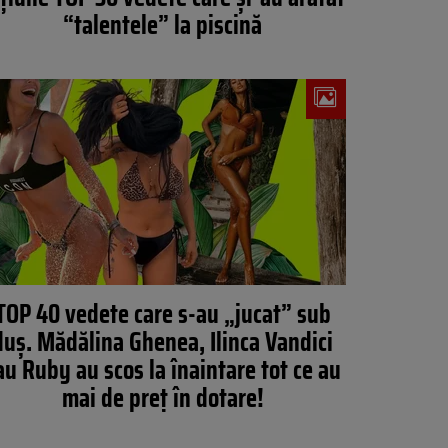
“talentele” la piscină
TOP 40 vedete care s-au „jucat” sub
duş. Mădălina Ghenea, Ilinca Vandici
au Ruby au scos la înaintare tot ce au
mai de preţ în dotare!