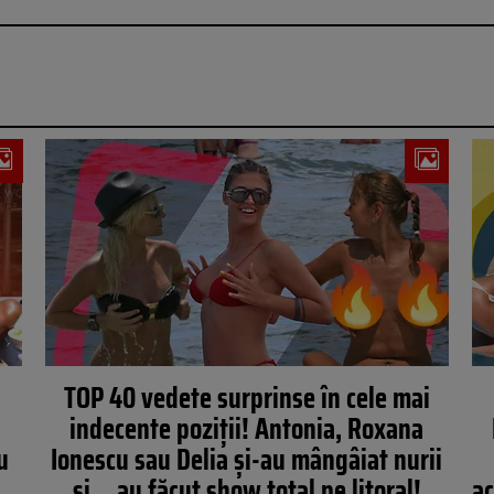
TOP 40 vedete surprinse în cele mai
indecente poziţii! Antonia, Roxana
u
Ionescu sau Delia şi-au mângâiat nurii
şi… au făcut show total pe litoral!
ac