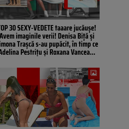
TOP 30 SEXY-VEDETE taaare jucăușe!
Avem imaginile verii! Denisa Biță și
imona Trașcă s-au pupăcit, în timp ce
Adelina Pestrițu și Roxana Vancea…