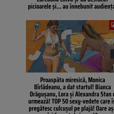
picioarele şi… au înnebunit audienţ
Proaspăta miresică, Monica
Bîrlădeanu, a dat startul! Bianca
Drăgușanu, Lora și Alexandra Stan 
urmează! TOP 50 sexy-vedete care î
pregătesc culcușul pe plajă! Oare a