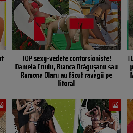
at
TOP sexy-vedete contorsioniste!
TO
Daniela Crudu, Bianca Drăgușanu sau
p
Ramona Olaru au făcut ravagii pe
M
litoral