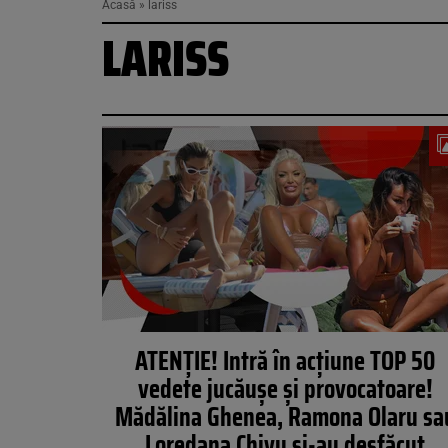
Acasă
»
lariss
LARISS
ATENŢIE! Intră în acţiune TOP 50
vedete jucăuşe şi provocatoare!
Mădălina Ghenea, Ramona Olaru sa
Loredana Chivu şi-au desfăcut