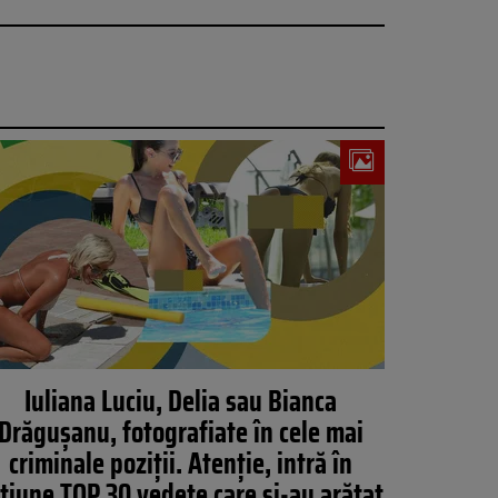
Iuliana Luciu, Delia sau Bianca
Drăguşanu, fotografiate în cele mai
criminale poziţii. Atenţie, intră în
ţiune TOP 30 vedete care şi-au arătat