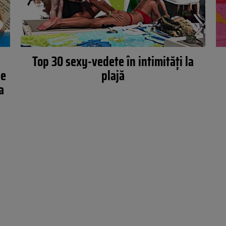
Top 30 sexy-vedete în intimități la
se
plajă
a