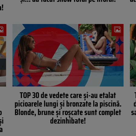
a!
TOP 30 de vedete care şi-au etalat
picioarele lungi şi bronzate la piscină.
o
Blonde, brune și roșcate sunt complet
s
și
dezinhibate!
șa