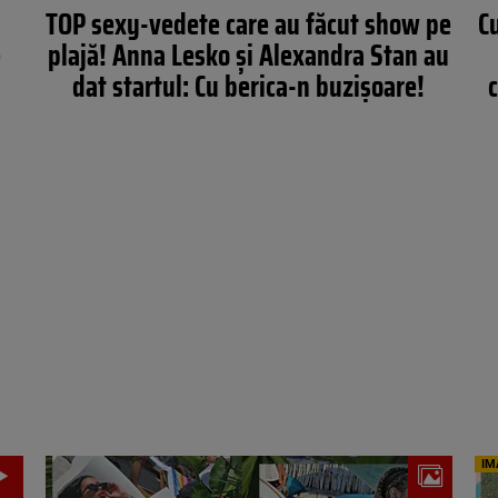
TOP sexy-vedete care au făcut show pe
C
e
plajă! Anna Lesko și Alexandra Stan au
dat startul: Cu berica-n buzișoare!
c
IM