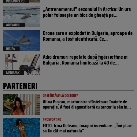
PROSPORT.RO
„Antrenamentul” sezonului în Arctica: Un urs
polar folosește un bloc de gheață pe...
ADEVARUL
Drona care a explodat în Bulgaria, aproape de
România, a fost identificată. Ce...
DIGI24
Adio drumuri repetate după țigări ieftine în
Bulgaria. România limitează la 40 de...
MEDIAFAX
PARTENERI
CE SE ÎNTÂMPLĂ DOCTORE?
Alina Pușcău, mărturisire sfâșietoare înainte de
operație. A fost diagnosticată cu cancer la sân în...
PROSPORT.RO
FOTO. Irina Deleanu, imagini incendiare: „Îmi place
să fiu cât mai naturală”