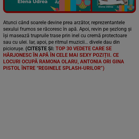
Vezi galeria foto
129 poze
Atunci când soarele devine prea arzător, reprezentantele
sexului frumos se răcoresc în apă. Apoi, revin pe șezlong și
își masează trupruile trase prin inel cu cremă protectoare
sau cu ulei. Iar, apoi, pe ritmul muzicii… divele dau din
piciorușe.
(CITEȘTE ȘI:
TOP 30 VEDETE CARE SE
HÂRJONESC ÎN APĂ ÎN CELE MAI SEXY POZIȚII. CE
LOCURI OCUPĂ RAMONA OLARU, ANTONIA ORI GINA
PISTOL ÎNTRE “REGINELE SPLASH-URILOR”)