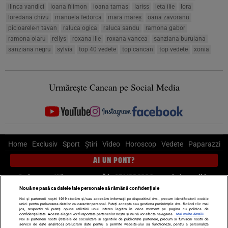
ilinca vandici
ioana filimon
ioana tamas
lariss
leta ilie
lora
loredana chivu
manuela fedorca
mara mareş
oana zavoranu
picioarele-n tavan
raluca ogica
raluca sandu
ramona gabor
ramona olaru
rellys
roxana ilie
roxana vancea
sanziana buruiana
sanziana negru
sylvia
top 40 vedete
top cancan
top vedete
xonia
Urmărește Cancan pe Social Media
Home
Exclusiv
Sport
Știri
Video
Horoscop
Vedete
Paparazzi
AI UN PONT?
Scrie-ne pe Whatsapp
, sună la 0741226226 sau trimite mail la
pont@cancan.ro
Nouă ne pasă ca datele tale personale să rămână confidențiale
Noi și partenerii noștri
1019
stocăm și/sau accesăm informații pe dispozitivul dvs., precum identificatorii cookie
unici pentru prelucrarea datelor cu caracter personal. Puteți accepta sau gestiona preferințele dvs. făcând clic mai
Știri interne
Știri externe
Politică
jos, respectiv vă puteți opune utilizării unui interes legitim în orice moment pe pagina cu politica de
confidențialitate. Aceste alegeri vor fi raportate partenerilor noștri și nu vă vor afecta navigarea.
Mai multe detalii
Noi si partenerii nostri (retelele de socializare si agentiile de publicitate partenere, precum si furnizorii nostri de
servicii de date analitice) prelucram date pentru a permite website-ului sa functioneze, pentru a personaliza
Ultimele stiri
Diete
Insula Iubirii
Dictionar de vise
LIFE STYLE