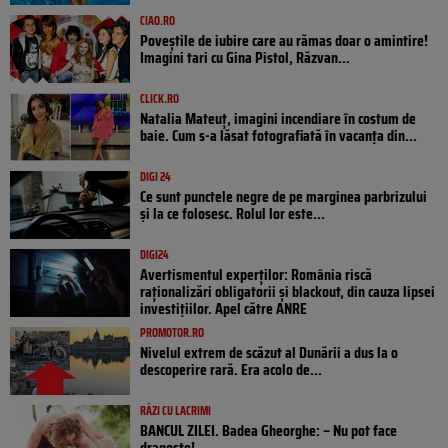
CIAO.RO
Poveştile de iubire care au rămas doar o amintire!
Imagini tari cu Gina Pistol, Răzvan...
CLICK.RO
Natalia Mateuț, imagini incendiare în costum de
baie. Cum s-a lăsat fotografiată în vacanța din...
DIGI 24
Ce sunt punctele negre de pe marginea parbrizului
și la ce folosesc. Rolul lor este...
DIGI24
Avertismentul experților: România riscă
raționalizări obligatorii și blackout, din cauza lipsei
investițiilor. Apel către ANRE
PROMOTOR.RO
Nivelul extrem de scăzut al Dunării a dus la o
descoperire rară. Era acolo de...
RÂZI CU LACRIMI
BANCUL ZILEI. Badea Gheorghe: – Nu pot face
dragoste!