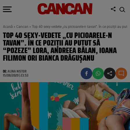
Acasă
»
Cancan
»
Top 40 sexy-vedete „cu picioarele-n tavan”. În ce poziții au pu
TOP 40 SEXY-VEDETE „CU PICIOARELE-N
TAVAN”. ÎN CE POZIȚII AU PUTUT SĂ
“POZEZE” LORA, ANDREEA BĂLAN, IOANA
FILIMON ORI BIANCA DRĂGUȘANU
DE:
ALINA NISTOR
15/08/2020 | 23:53