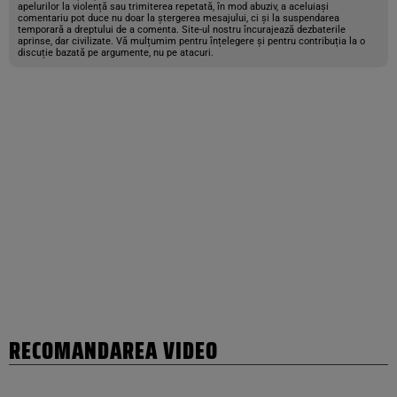
apelurilor la violență sau trimiterea repetată, în mod abuziv, a aceluiași
comentariu pot duce nu doar la ștergerea mesajului, ci și la suspendarea
temporară a dreptului de a comenta. Site-ul nostru încurajează dezbaterile
aprinse, dar civilizate. Vă mulțumim pentru înțelegere și pentru contribuția la o
discuție bazată pe argumente, nu pe atacuri.
RECOMANDAREA VIDEO