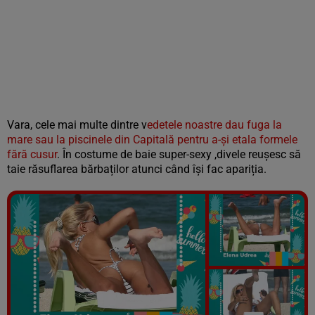
Vara, cele mai multe dintre v
edetele noastre dau fuga la
mare sau la piscinele din Capitală pentru a-și etala formele
fără cusur
. În costume de baie super-sexy ,divele reușesc să
taie răsuflarea bărbaților atunci când își fac apariția.