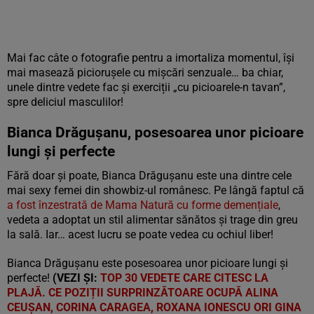
Mai fac câte o fotografie pentru a imortaliza momentul, își
mai masează piciorușele cu mișcări senzuale… ba chiar,
unele dintre vedete fac și exerciții „cu picioarele-n tavan”,
spre deliciul masculilor!
Bianca Drăgușanu, posesoarea unor picioare
lungi și perfecte
Fără doar și poate, Bianca Drăgușanu este una dintre cele
mai sexy femei din showbiz-ul românesc. Pe lângă faptul că
a fost înzestrată de Mama Natură cu forme demențiale
,
vedeta a adoptat un stil alimentar sănătos și trage din greu
la sală. Iar… acest lucru se poate vedea cu ochiul liber!
Bianca Drăgușanu este posesoarea unor picioare lungi și
perfecte!
(VEZI ȘI:
TOP 30 VEDETE CARE CITESC LA
PLAJĂ. CE POZIȚII SURPRINZĂTOARE OCUPĂ ALINA
CEUȘAN, CORINA CARAGEA, ROXANA IONESCU ORI GINA