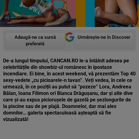
Adaugă-ne ca sursă
Urmărește-ne în Discover
preferată
De-a lungul timpului, CANCAN.RO le-a întâlnit adesea pe
celebritățile din showbiz-ul românesc în ipostaze
incendiare. Ei bine, în acest weekend, vă prezentăm Top 40
sexy-vedete „cu picioarele-n tavan”. Veți vedea, în cele ce
urmează, în ce poziții au putut să “pozeze” Lora, Andreea
Bălan, Ioana Filimon ori Bianca Drăgușanu, dar și alte dive
care și-au expus piciorușele de gazelă pe șezlongurile de
la piscine sau de pe plajă. Doamnelor, dar mai ales
domnilor… galeria spectaculoasă așteaptă să fie
vizualizată!