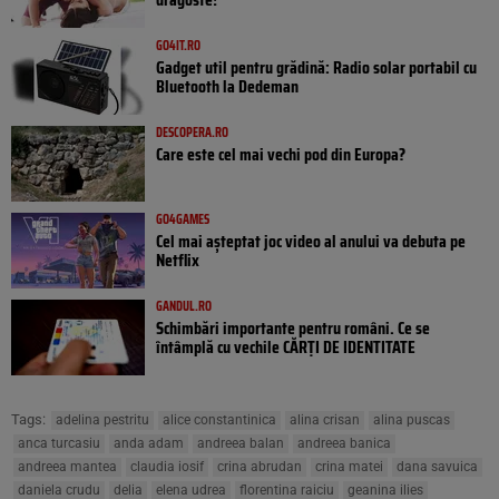
GO4IT.RO
Gadget util pentru grădină: Radio solar portabil cu
Bluetooth la Dedeman
DESCOPERA.RO
Care este cel mai vechi pod din Europa?
GO4GAMES
Cel mai așteptat joc video al anului va debuta pe
Netflix
GANDUL.RO
Schimbări importante pentru români. Ce se
întâmplă cu vechile CĂRȚI DE IDENTITATE
Tags:
adelina pestritu
alice constantinica
alina crisan
alina puscas
anca turcasiu
anda adam
andreea balan
andreea banica
andreea mantea
claudia iosif
crina abrudan
crina matei
dana savuica
daniela crudu
delia
elena udrea
florentina raiciu
geanina ilies