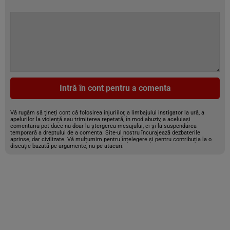
Intră în cont pentru a comenta
Vă rugăm să țineți cont că folosirea injuriilor, a limbajului instigator la ură, a
apelurilor la violență sau trimiterea repetată, în mod abuziv, a aceluiași
comentariu pot duce nu doar la ștergerea mesajului, ci și la suspendarea
temporară a dreptului de a comenta. Site-ul nostru încurajează dezbaterile
aprinse, dar civilizate. Vă mulțumim pentru înțelegere și pentru contribuția la o
discuție bazată pe argumente, nu pe atacuri.