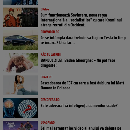
DIGI24
Cum funcționează Sovintern, noua rețea
internațională a „socialiștilor” cu care Kremlinul
atrage recruți din Occident...
PROMOTOR.RO
Ce se întâmplă dacă trebuie să fugi cu Tesla în timp
ce încarcă? Un atac...
RÂZI CU LACRIMI
BANCUL ZILEI. Badea Gheorghe: – Nu pot face
dragoste!
GO4IT.RO
Cascadoarea de 137 cm care a fost dublura lui Matt
Damon în Odiseea
DESCOPERA.RO
Este adevărat că inteligența oamenilor scade?
GO4GAMES
Cel mai așteptat joc video al anului va debuta pe