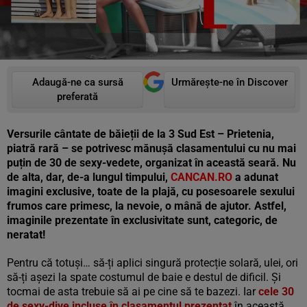
Adaugă-ne ca sursă
Urmărește-ne în Discover
preferată
Versurile cântate de băieții de la 3 Sud Est – Prietenia,
piatră rară – se potrivesc mănușă clasamentului cu nu mai
puțin de 30 de sexy-vedete, organizat în această seară. Nu
de alta, dar, de-a lungul timpului,
CANCAN.RO
a adunat
imagini exclusive, toate de la plajă, cu posesoarele sexului
frumos care primesc, la nevoie, o mână de ajutor. Astfel,
imaginile prezentate în exclusivitate sunt, categoric, de
neratat!
Pentru că totuși… să-ți aplici singură protecție solară, ulei, ori
să-ți așezi la spate costumul de baie e destul de dificil. Și
tocmai de asta trebuie să ai pe cine să te bazezi. Iar
cele 30
de sexy-dive incluse în clasamentul prezentat
în această