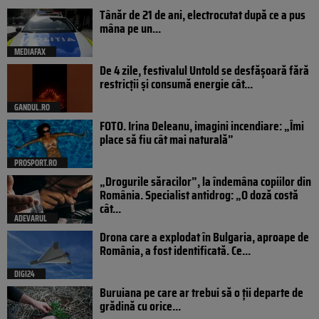
Tânăr de 21 de ani, electrocutat după ce a pus
mâna pe un...
MEDIAFAX
De 4 zile, festivalul Untold se desfășoară fără
restricții și consumă energie cât...
GANDUL.RO
FOTO. Irina Deleanu, imagini incendiare: „Îmi
place să fiu cât mai naturală”
PROSPORT.RO
„Drogurile săracilor”, la îndemâna copiilor din
România. Specialist antidrog: „O doză costă
cât...
ADEVARUL
Drona care a explodat în Bulgaria, aproape de
România, a fost identificată. Ce...
DIGI24
Buruiana pe care ar trebui să o ții departe de
grădină cu orice...