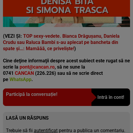
(VEZI ȘI:
TOP sexy-vedete. Bianca Drăgușanu, Daniela
Crudu sau Raluca Bambi s-au aplecat pe bancheta din
spate și…: Mamăăă, ce priveliște!
)
Cine deţine informaţii despre acest subiect este rugat să ne
scrie la
pont@cancan.ro
, să ne sune la
0741
CANCAN
(226.226) sau să ne scrie direct
pe
WhatsApp
.
Participă la conversație!
Intră în cont!
LASĂ UN RĂSPUNS
Trebuie să fii
autentificat
pentru a publica un comentariu.