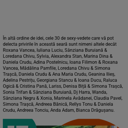
În altă ordine de idei, cele 30 de sexy-vedete care vă pot
delecta privirile în această seară sunt nimeni altele decât
Roxana Vancea, Iuliana Luciu, Sânziana Buruiană &
Loredana Chivu, Sylvia, Alexandra Stan, Marina Dina &
Daniela Crudu, Adina Postelnicu, Ioana Filimon & Roxana
Vancea, Mădălina Pamfile, Loredana Chivu & Simona
Trașcă, Daniela Crudu & Ana Maria Crudu, Geanina Ilieș,
Adelina Pestrițu, Georgiana Stancu & Ioana Ducu, Raluca
Ogică & Cristina Pană, Lariss, Denisa Biță & Simona Trașcă,
Sonia Trifan & Sânziana Buruiană, Dj Harra, Wanda,
Sânziana Negru & Xonia, Marinela Avădanei, Claudia Pavel,
Simona Trașcă, Andreea Bănică, Rellys Tonu & Daniela
Crudu, Andreea Tonciu, Anda Adam, Bianca Drăgușanu.