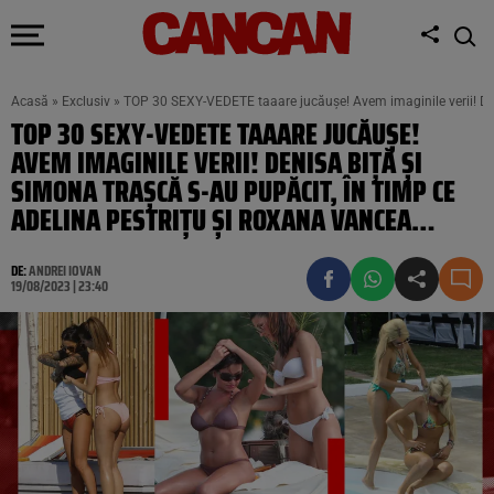
Acasă
»
Exclusiv
»
TOP 30 SEXY-VEDETE taaare jucăușe! Avem imaginile verii! Den
TOP 30 SEXY-VEDETE TAAARE JUCĂUȘE!
AVEM IMAGINILE VERII! DENISA BIȚĂ ȘI
SIMONA TRAȘCĂ S-AU PUPĂCIT, ÎN TIMP CE
ADELINA PESTRIȚU ȘI ROXANA VANCEA…
DE:
ANDREI IOVAN
19/08/2023 | 23:40