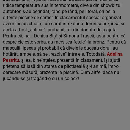
ridice temperatura sus în termometre, divele din showbizul
autohton s-au perindat, rând pe rând, pe litoral, ori pe la
diferite piscine de cartier. În clasamentul special organizat
avem inclus chiar și un sărut între două domnișoare, însă și
acela a fost „aplicat”, probabil, tot din dorința de a ajuta.
Pentru că, na… Denisa Biță și Simona Trașcă, asta pentru că
despre ele este vorba, au mers „ca fetele” la bronz. Pentru că
masculii lipseau și probabil că divele le duceau dorul, au
hotărât, ambele, să se „rezolve” între ele. Totodată,
Adelina
Pestrițu
, și ea, bineînțeles, prezentă în clasament, își ajută
prietena să iasă din starea de plictiseală și-i animă, într-o
oarecare măsură, prezența la piscină. Cum altfel dacă nu
jucându-se și trăgând-o cu un colac?!