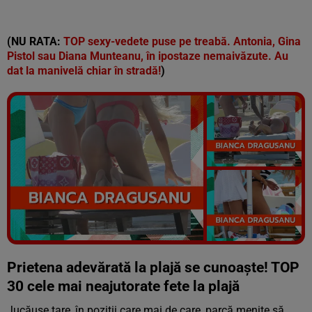
(NU RATA:
TOP sexy-vedete puse pe treabă. Antonia, Gina
Pistol sau Diana Munteanu, în ipostaze nemaivăzute. Au
dat la manivelă chiar în stradă!
)
Vezi galeria foto
83 poze
Prietena adevărată la plajă se cunoaște! TOP
30 cele mai neajutorate fete la plajă
Jucăușe tare, în poziții care mai de care, parcă menite să