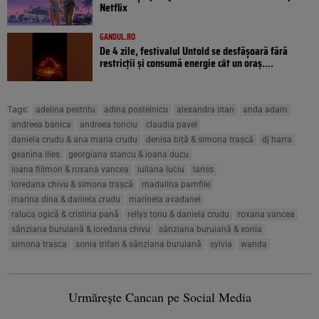
Netflix
GANDUL.RO
De 4 zile, festivalul Untold se desfășoară fără
restricții și consumă energie cât un oraș....
Tags:
adelina pestritu
adina postelnicu
alexandra stan
anda adam
andreea banica
andreea tonciu
claudia pavel
daniela crudu & ana maria crudu
denisa biță & simona trașcă
dj harra
geanina ilies
georgiana stancu & ioana ducu
ioana filimon & roxana vancea
iuliana luciu
lariss
loredana chivu & simona trașcă
madalina pamfile
marina dina & daniela crudu
marinela avadanei
raluca ogică & cristina pană
rellys tonu & daniela crudu
roxana vancea
sânziana buruiană & loredana chivu
sânziana buruiană & xonia
simona trasca
sonia trifan & sânziana buruiană
sylvia
wanda
Urmărește Cancan pe Social Media