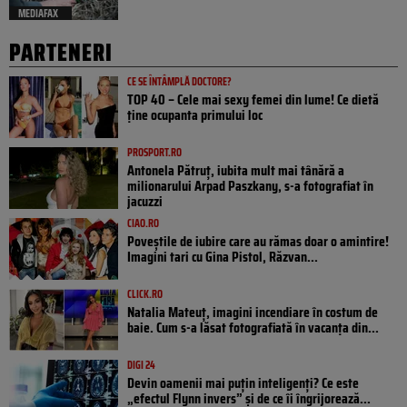
MEDIAFAX
PARTENERI
CE SE ÎNTÂMPLĂ DOCTORE?
TOP 40 – Cele mai sexy femei din lume! Ce dietă
ține ocupanta primului loc
PROSPORT.RO
Antonela Pătruț, iubita mult mai tânără a
milionarului Arpad Paszkany, s-a fotografiat în
jacuzzi
CIAO.RO
Poveştile de iubire care au rămas doar o amintire!
Imagini tari cu Gina Pistol, Răzvan...
CLICK.RO
Natalia Mateuț, imagini incendiare în costum de
baie. Cum s-a lăsat fotografiată în vacanța din...
DIGI 24
Devin oamenii mai puțin inteligenți? Ce este
„efectul Flynn invers” și de ce îi îngrijorează...