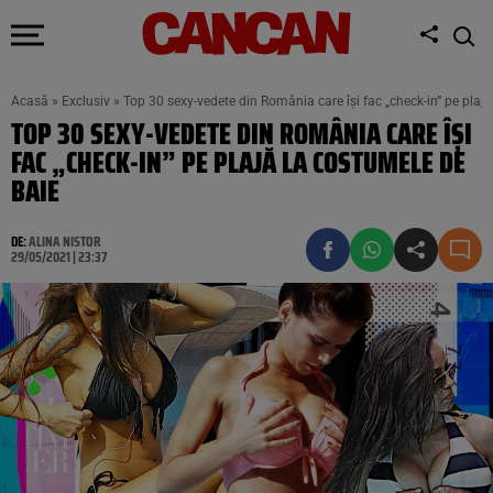
Acasă
»
Exclusiv
»
Top 30 sexy-vedete din România care își fac „check-in” pe plaj
TOP 30 SEXY-VEDETE DIN ROMÂNIA CARE ÎȘI
FAC „CHECK-IN” PE PLAJĂ LA COSTUMELE DE
BAIE
DE:
ALINA NISTOR
29/05/2021 | 23:37