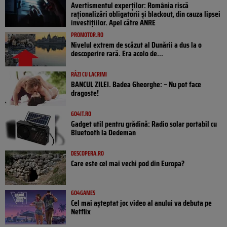
Avertismentul experților: România riscă
raționalizări obligatorii și blackout, din cauza lipsei
investițiilor. Apel către ANRE
PROMOTOR.RO
Nivelul extrem de scăzut al Dunării a dus la o
descoperire rară. Era acolo de...
RÂZI CU LACRIMI
BANCUL ZILEI. Badea Gheorghe: – Nu pot face
dragoste!
GO4IT.RO
Gadget util pentru grădină: Radio solar portabil cu
Bluetooth la Dedeman
DESCOPERA.RO
Care este cel mai vechi pod din Europa?
GO4GAMES
Cel mai așteptat joc video al anului va debuta pe
Netflix