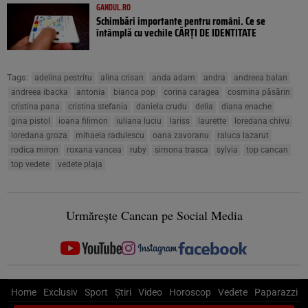
GANDUL.RO
Schimbări importante pentru români. Ce se
întâmplă cu vechile CĂRȚI DE IDENTITATE
Tags:
adelina pestritu
alina crisan
anda adam
andra
andreea balan
andreea ibacka
antonia
bianca pop
corina caragea
cosmina păsărin
cristina pana
cristina stefania
daniela crudu
delia
diana enache
gina pistol
ioana filimon
iuliana luciu
lariss
laurette
loredana chivu
loredana groza
mihaela radulescu
oana zavoranu
raluca lazarut
rodica miron
roxana vancea
ruby
simona trasca
sylvia
top cancan
top vedete
vedete plaja
Urmărește Cancan pe Social Media
Home
Exclusiv
Sport
Știri
Video
Horoscop
Vedete
Paparazzi