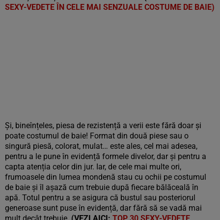
SEXY-VEDETE ÎN CELE MAI SENZUALE COSTUME DE BAIE)
Și, bineînțeles, piesa de rezistență a verii este fără doar și
poate costumul de baie! Format din două piese sau o
singură piesă, colorat, mulat… este ales, cel mai adesea,
pentru a le pune în evidență formele divelor, dar și pentru a
capta atenția celor din jur. Iar, de cele mai multe ori,
frumoasele din lumea mondenă stau cu ochii pe costumul
de baie și îl așază cum trebuie după fiecare bălăceală în
apă. Totul pentru a se asigura că bustul sau posteriorul
generoase sunt puse în evidență, dar fără să se vadă mai
mult decât trebuie.
(VEZI AICI:
TOP 30 SEXY-VEDETE