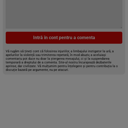
Intră în cont pentru a comenta
Vă rugăm să țineți cont că folosirea injuriilor, a limbajului instigator la ură, a
apelurilor la violență sau trimiterea repetată, în mod abuziv, a aceluiași
comentariu pot duce nu doar la ștergerea mesajului, ci și la suspendarea
temporară a dreptului de a comenta. Site-ul nostru încurajează dezbaterile
aprinse, dar civilizate. Vă mulțumim pentru înțelegere și pentru contribuția la o
discuție bazată pe argumente, nu pe atacuri.