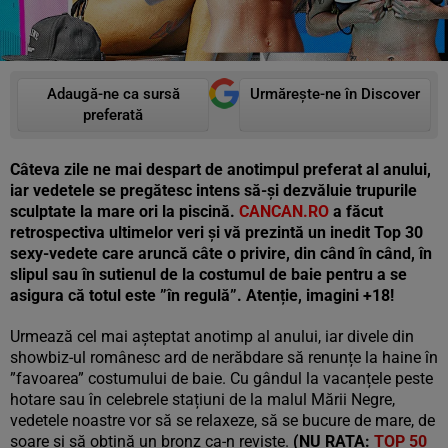
Adaugă-ne ca sursă
Urmărește-ne în Discover
preferată
Câteva zile ne mai despart de anotimpul preferat al anului,
iar vedetele se pregătesc intens să-și dezvăluie trupurile
sculptate la mare ori la piscină.
CANCAN.RO
a făcut
retrospectiva ultimelor veri și vă prezintă un inedit Top 30
sexy-vedete care aruncă câte o privire, din când în când, în
slipul sau în sutienul de la costumul de baie pentru a se
asigura că totul este ”în regulă”. Atenție, imagini +18!
Urmează cel mai așteptat anotimp al anului, iar divele din
showbiz-ul românesc ard de nerăbdare să renunțe la haine în
”favoarea” costumului de baie. Cu gândul la vacanțele peste
hotare sau în celebrele stațiuni de la malul Mării Negre,
vedetele noastre vor să se relaxeze, să se bucure de mare, de
soare și să obțină un bronz ca-n reviste.
(NU RATA:
TOP 50