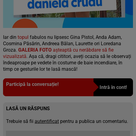
Iar din
topul
fabulos nu lipsesc Gina Pistol, Anda Adam,
Cosmina Păsărin, Andreea Bălan, Laurette ori Loredana
Groza.
GALERIA FOTO
așteaptă cu nerăbdare să fie
vizualizată
. Așa că, dragi cititori, aveți ocazia să le observați
îndeaproape pe vedete în costume de baie incendiare, în
timp ce gesturile lor te lasă mască!
Participă la conversație!
Intră în cont!
LASĂ UN RĂSPUNS
Trebuie să fii
autentificat
pentru a publica un comentariu.