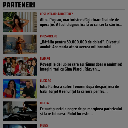
PARTENERI
CE SE ÎNTÂMPLĂ DOCTORE?
Alina Pușcău, mărturisire sfâșietoare înainte de
operație. A fost diagnosticată cu cancer la sân în...
PROSPORT.RO
„Bătălia pentru 50.000.000 de dolari”. Divorțul
anului: Anamaria atacă averea milionarului
CIAO.RO
Poveştile de iubire care au rămas doar o amintire!
Imagini tari cu Gina Pistol, Răzvan...
CLICK.RO
Iulia Pârlea a suferit enorm după despărțirea de
Gabi Torje! A renunțat la carieră pentru...
DIGI 24
Ce sunt punctele negre de pe marginea parbrizului
și la ce folosesc. Rolul lor este...
DIGI24