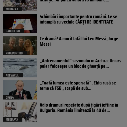
MEDIAFAX
Schimbări importante pentru români. Ce se
întâmplă cu vechile CĂRȚI DE IDENTITATE
GANDUL.RO
Ce dramă! A murit tatăl lui Leo Messi, Jorge
Messi
PROSPORT.RO
„Antrenamentul” sezonului în Arctica: Un urs
polar folosește un bloc de gheață pe...
ADEVARUL
„Toată lumea este speriată”. Elita rusă se
teme că FSB „scapă de sub...
DIGI24
Adio drumuri repetate după țigări ieftine în
Bulgaria. România limitează la 40 de...
MEDIAFAX