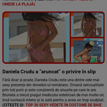
UMEDE LA PLAJĂ)
Vezi galeria foto
83 poze
Daniela Crudu a ”aruncat” o privire în slip
Fără doar și poate, Daniela Crudu este una dintre cele mai
sexy prezențe din showbiz-ul românesc. Emană senzualitate
prin toți porii și este conștientă de atuurile pe care le are.
Bruneta a trecut pragul medicului estetician de mai multe ori,
însă lucrează intens și la sală pentru a avea un trup sculptat.
(CITEȘTE ȘI
: TOP 30 SEXY-VEDETE ÎN COSTUME DE BAIE