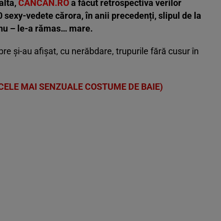
alta,
CANCAN.RO
a făcut retrospectiva verilor
0 sexy-vedete cărora, în anii precedenți, slipul de la
 nu – le-a rămas… mare.
re și-au afișat, cu nerăbdare, trupurile fără cusur în
 CELE MAI SENZUALE COSTUME DE BAIE)