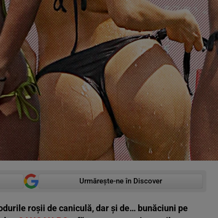
Urmărește-ne în Discover
codurile roșii de caniculă, dar și de… bunăciuni pe