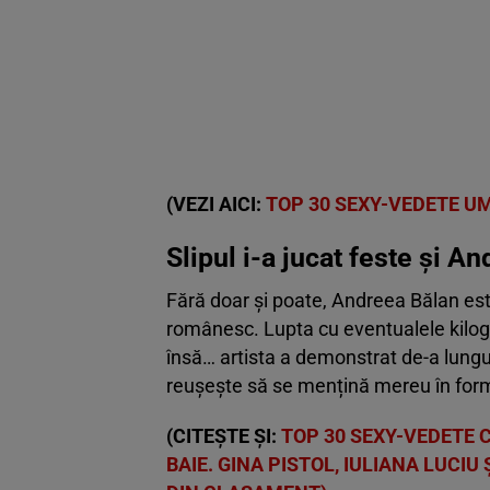
(VEZI AICI:
TOP 30 SEXY-VEDETE U
Slipul i-a jucat feste și A
Fără doar și poate, Andreea Bălan est
românesc. Lupta cu eventualele kilo
însă… artista a demonstrat de-a lungul
reușește să se mențină mereu în for
(CITEȘTE ȘI:
TOP 30 SEXY-VEDETE 
BAIE. GINA PISTOL, IULIANA LUCI