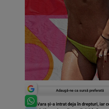
Adaugă-ne ca sursă preferată
Vara și-a intrat deja în drepturi, iar 