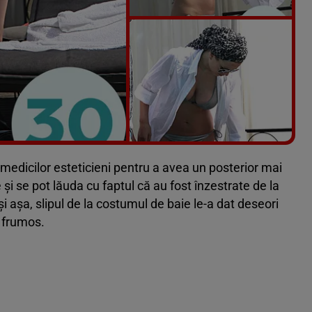
Vezi galeria foto
100 poze
 medicilor esteticieni pentru a avea un posterior mai
și se pot lăuda cu faptul că au fost înzestrate de la
 așa, slipul de la costumul de baie le-a dat deseori
 frumos.