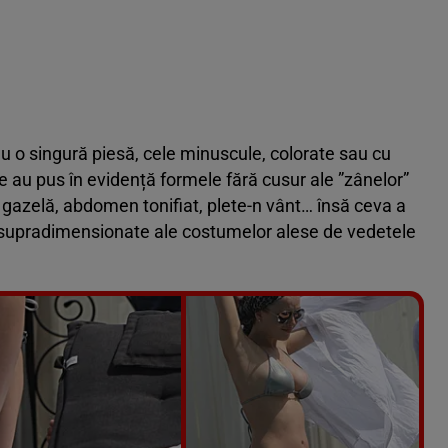
 o singură piesă, cele minuscule, colorate sau cu
e au pus în evidență formele fără cusur ale ”zânelor”
gazelă, abdomen tonifiat, plete-n vânt… însă ceva a
le supradimensionate ale costumelor alese de vedetele