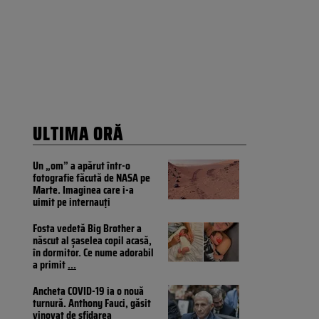
ULTIMA ORĂ
Un „om” a apărut într-o
fotografie făcută de NASA pe
Marte. Imaginea care i-a
uimit pe internauți
Fosta vedetă Big Brother a
născut al șaselea copil acasă,
în dormitor. Ce nume adorabil
a primit
...
Ancheta COVID-19 ia o nouă
turnură. Anthony Fauci, găsit
vinovat de sfidarea