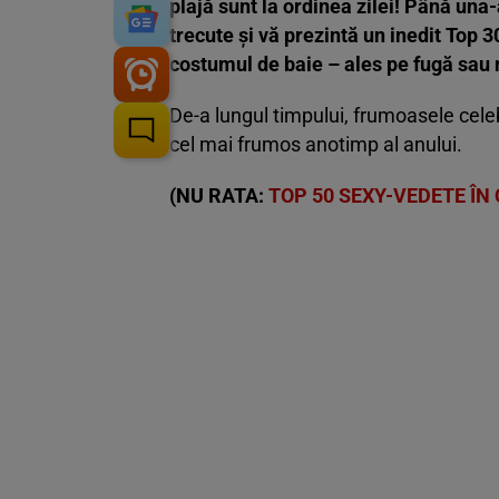
plajă sunt la ordinea zilei! Până una-
trecute și vă prezintă un inedit Top 3
costumul de baie – ales pe fugă sau
De-a lungul timpului, frumoasele celeb
cel mai frumos anotimp al anului.
(NU RATA:
TOP 50 SEXY-VEDETE ÎN