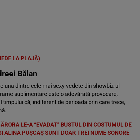
MEDE LA PLAJĂ)
ndreei Bălan
e una dintre cele mai sexy vedete din showbiz-ul
grame suplimentare este o adevărată provocare,
 timpului că, indiferent de perioada prin care trece,
mă.
CĂRORA LE-A “EVADAT” BUSTUL DIN COSTUMUL DE
U ȘI ALINA PUȘCAȘ SUNT DOAR TREI NUME SONORE