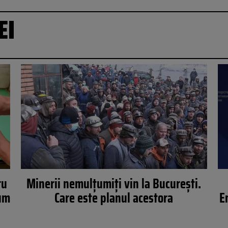
EI
ru
Minerii nemulțumiți vin la București.
Cum
Care este planul acestora
E