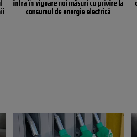
l
intra în vigoare noi măsuri cu privire la
ii
consumul de energie electrică