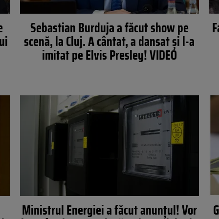
e
Sebastian Burduja a făcut show pe
F
ui
scenă, la Cluj. A cântat, a dansat și l-a
imitat pe Elvis Presley! VIDEO
Ministrul Energiei a făcut anunțul! Vor
G