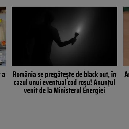
t a
România se pregătește de black out, în
A
n
cazul unui eventual cod roșu! Anunțul
venit de la Ministerul Energiei