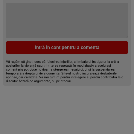
Intră în cont pentru a comenta
Vă rugăm să țineți cont că folosirea injuriilor, a limbajului instigator la ură, a
apelurilor la violență sau trimiterea repetată, în mod abuziv, a aceluiași
comentariu pot duce nu doar la ștergerea mesajului, ci și la suspendarea
temporară a dreptului de a comenta. Site-ul nostru încurajează dezbaterile
aprinse, dar civilizate. Vă mulțumim pentru înțelegere și pentru contribuția la o
discuție bazată pe argumente, nu pe atacuri.