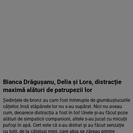
Bianca Drăgușanu, Delia și Lora, distracție
maximă alături de patrupezii lor
Ședințele de bronz au cam fost întrerupte de giumbușlucurile
cățeilor, însă stăpânele lor nu s-au supărat. Nici nu aveau
cum, deoarece distracția a fost în toi! Unele și-au făcut poze
alături de simpaticii companioni, altele s-au jucat cu micuții
pufoși în apă. Cert este că s-au distrat și au făcut senzație
cu toții, de la cățeluși mini, care abia se zăreau printre