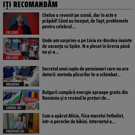
IȚI RECOMANDĂM
Cheloo a revenit pe scenă, dar în acte e
prăpăd! Când au început, de fapt, problemele
pentru celebrul…
EXCLUSIV
Unde am surprins-o pe Livia ex-Bordea înainte
de vacanța cu Spike. N-a plecat în Grecia până
nu și-a…
EXCLUSIV
Secretul unui cuplu de pensionari care nu are
datorii: metoda plicurilor le-a schimbat...
MEDIAFAX
Bulgarii cumpără energie aproape gratis din
România și o revând la prețuri de...
GANDUL.RO
Cum a apărut Alicia, fiica marelui fotbalist,
într-o pereche de bikini. Internetul a...
PROSPORT.RO