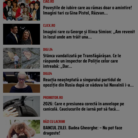
CIAO.RO
Poveştile de iubire care au rămas doar o amintire!
Imagini tari cu Gina Pistol, Răzvan...
CLICK.RO
Imagini rare cu George și Ilinca Simion: „Am revenit
în locul unde am trăit una...
DIGI 24
Stânca vandalizată pe Transfăgărășan. Ce le
răspunde un inspector de Poliție celor care
întreabă: „Dar...
DIGI24
Reacția neașteptată a singurului partidul de
opoziţie din Rusia după ce văduva lui Navalnîi i-a...
PROMOTOR.RO
2026: Care e presiunea corectă în anvelope pe
caniculă. Cauciucurile de iarnă pot să facă...
RÂZI CU LACRIMI
BANCUL ZILEI. Badea Gheorghe: – Nu pot face
dragoste!