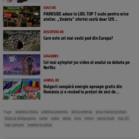
GO4IT.RO
PARKSIDE aduce în LIDL TOP 7 scule pentru orice
atelier. „Vedeta” ofertei costă doar 129...
DESCOPERA.RO
Care este cel mai vechi pod din Europa?
GO4GAMES
Cel mai așteptat joc video al anului va debuta pe
Netflix
GANDUL.RO
Bulgarii cumpără energie aproape gratis din
România și o revând la prețuri de zeci de...
Tags:
adelina chivu
adelina pestritu
alina eremia
ana maria prodan
bianca drăgușanu
catei
celia
delia
lora
mimi
tania budi
top 25
top cancan
vedete la plaja