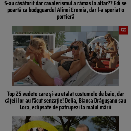
S-au căsătorit dar cavalerismul a rămas la altar?? Edi se
poartă ca bodyguardul Alinei Eremia, dar l-a speriat o
portieră
Top 25 vedete care și-au etalat costumele de baie, dar
cățeii lor au făcut senzaţie! Delia, Bianca Drăgușanu sau
Lora, eclipsate de patrupezi la malul mării