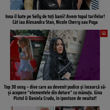
Inna îl bate pe Selly de toți banii! Avem topul tarifelor!
Cât iau Alexandra Stan, Nicole Cherry sau Puya
Top 30 sexy – dive care au devenit pudice și încearcă să-
și acopere “elementele din dotare” cu mânuța. Gina
Pistol & Daniela Crudu, în ipostaze de neuitat!