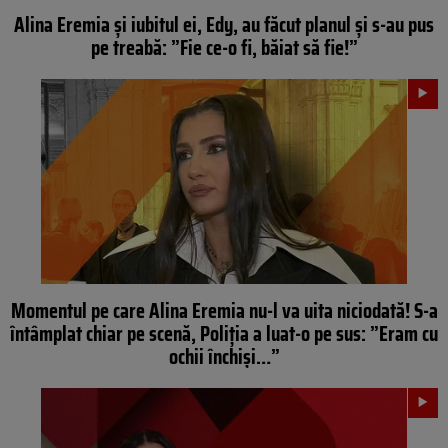
Alina Eremia și iubitul ei, Edy, au făcut planul și s-au pus
pe treabă: ”Fie ce-o fi, băiat să fie!”
Momentul pe care Alina Eremia nu-l va uita niciodată! S-a
întâmplat chiar pe scenă, Poliția a luat-o pe sus: ”Eram cu
ochii închiși…”