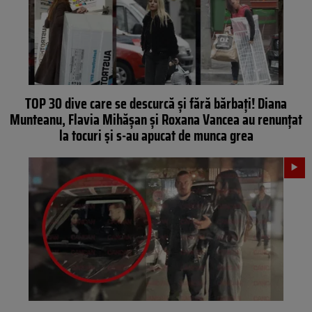
TOP 30 dive care se descurcă și fără bărbați! Diana
Munteanu, Flavia Mihășan și Roxana Vancea au renunțat
la tocuri și s-au apucat de munca grea