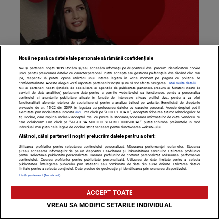
Nouă ne pasă ca datele tale personale să rămână confidențiale
Noi și partenerii noștri
1019
stocăm și/sau accesăm informații pe dispozitivul dvs., precum identificatorii cookie
unici pentru prelucrarea datelor cu caracter personal. Puteți accepta sau gestiona preferințele dvs. făcând clic mai
jos, respectiv vă puteți opune utilizării unui interes legitim în orice moment pe pagina cu politica de
Alina Eremia nu a ascuns nimic, într-un interviu de
confidențialitate. Aceste alegeri vor fi raportate partenerilor noștri și nu vă vor afecta navigarea.
Mai multe detalii
Noi si partenerii nostri (retelele de socializare si agentiile de publicitate partenere, precum si furnizorii nostri de
colecție pentru CANCAN.RO: căsătorie, copil, relația cu
servicii de date analitice) prelucram date pentru a permite website-ului sa functioneze, pentru a personaliza
continutul si anunturile publicitare afisate in functie de interesele si/sau profilul dvs., pentru a va oferi
”socrii”! Ce pregătește alături de iubitul ei
functionalitati aferente retelelor de socializare si pentru a analiza traficul pe website. Beneficiati de drepturile
prevazute de art. 15-22 din GDPR in legatura cu prelucrarea datelor cu caracter personal. Aceste drepturi pot fi
exercitate prin modalitatea indicata
aici
. Prin click pe “ACCEPT TOATE”, acceptati folosirea tuturor Tehnologiilor de
tip Cookie, care implica inclusiv acceptul dvs. cu privire la stocarea/accesarea informatiilor de catre Vendor-ii cu
care colaboram. Prin click pe “VREAU SA MODIFIC SETARILE INDIVIDUAL” puteti schimba preferintele in mod
individual, mai putin cele legate de cookie strict necesare pentru functionarea website-ului.
Atât noi, cât și partenerii noștri prelucrăm datele pentru a oferi:
Utilizarea profilurilor pentru selectarea conținutului personalizat. Măsurarea performanței reclamelor. Stocarea
și/sau accesarea informațiilor de pe un dispozitiv. Dezvoltarea și îmbunătățirea serviciilor. Utilizarea profilurilor
pentru selectarea publicității personalizate. Crearea profilurilor de conținut personalizat. Măsurarea performanței
conținutului. Crearea profilurilor pentru publicitate personalizată. Utilizarea de date limitate pentru a selecta
publicitatea. Înțelegerea publicului prin statistici sau combinații de date din surse diferite. Utilizarea datelor
limitate pentru a selecta conținutul. Date precise de geolocație și identificarea prin scanarea dispozitivului.
Listă parteneri (furnizori)
ACCEPT TOATE
VREAU SA MODIFIC SETARILE INDIVIDUAL