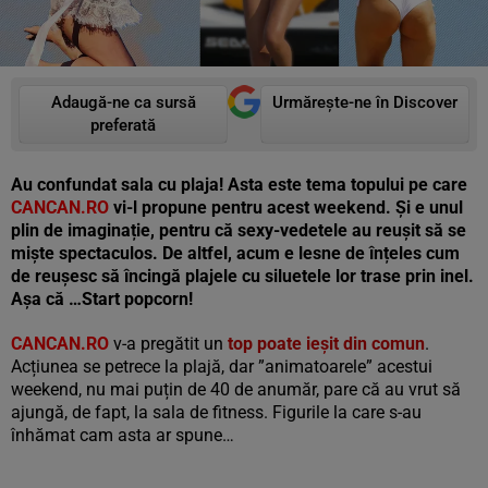
Adaugă-ne ca sursă
Urmărește-ne în Discover
preferată
Au confundat sala cu plaja! Asta este tema topului pe care
CANCAN.RO
vi-l propune pentru acest weekend. Și e unul
plin de imaginație, pentru că sexy-vedetele au reușit să se
miște spectaculos. De altfel, acum e lesne de înțeles cum
de reușesc să încingă plajele cu siluetele lor trase prin inel.
Așa că …Start popcorn!
CANCAN.RO
v-a pregătit un
top poate ieșit din comun
.
Acțiunea se petrece la plajă, dar ”animatoarele” acestui
weekend, nu mai puțin de 40 de anumăr, pare că au vrut să
ajungă, de fapt, la sala de fitness. Figurile la care s-au
înhămat cam asta ar spune…