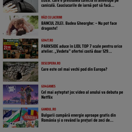
2026: Care e presiunea corectă în anvelope pe
caniculă. Cauciucurile de iarnă pot să facă...
RÂZI CU LACRIMI
BANCUL ZILEI. Badea Gheorghe: – Nu pot face
dragoste!
GO4IT.RO
PARKSIDE aduce în LIDL TOP 7 scule pentru orice
atelier. „Vedeta” ofertei costă doar 129...
DESCOPERA.RO
Care este cel mai vechi pod din Europa?
GO4GAMES
Cel mai așteptat joc video al anului va debuta pe
Netflix
GANDUL.RO
Bulgarii cumpără energie aproape gratis din
România și o revând la prețuri de zeci de...