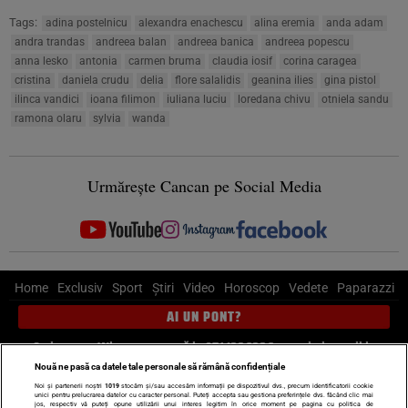
Tags:
adina postelnicu
alexandra enachescu
alina eremia
anda adam
andra trandas
andreea balan
andreea banica
andreea popescu
anna lesko
antonia
carmen bruma
claudia iosif
corina caragea
cristina
daniela crudu
delia
flore salalidis
geanina ilies
gina pistol
ilinca vandici
ioana filimon
iuliana luciu
loredana chivu
otniela sandu
ramona olaru
sylvia
wanda
Urmărește Cancan pe Social Media
Home
Exclusiv
Sport
Știri
Video
Horoscop
Vedete
Paparazzi
AI UN PONT?
Scrie-ne pe Whatsapp
, sună la 0741226226 sau trimite mail la
pont@cancan.ro
Nouă ne pasă ca datele tale personale să rămână confidențiale
Noi și partenerii noștri
1019
stocăm și/sau accesăm informații pe dispozitivul dvs., precum identificatorii cookie
unici pentru prelucrarea datelor cu caracter personal. Puteți accepta sau gestiona preferințele dvs. făcând clic mai
Știri interne
Știri externe
Politică
jos, respectiv vă puteți opune utilizării unui interes legitim în orice moment pe pagina cu politica de