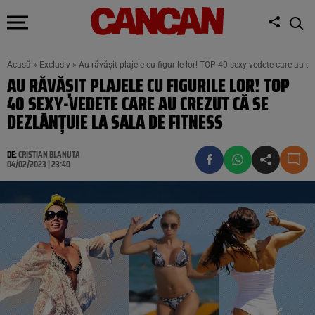
Acasă
»
Exclusiv
»
Au răvășit plajele cu figurile lor! TOP 40 sexy-vedete care au cr
AU RĂVĂȘIT PLAJELE CU FIGURILE LOR! TOP
40 SEXY-VEDETE CARE AU CREZUT CĂ SE
DEZLĂNȚUIE LA SALA DE FITNESS
DE:
CRISTIAN BLANUTA
04/02/2023 | 23:40