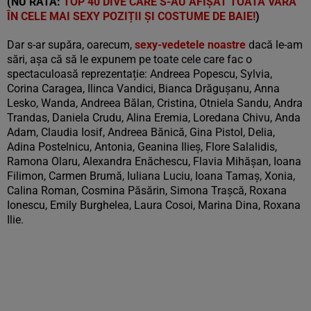
(NU RATA:
TOP 40 DIVE CARE S-AU AFIȘAT TOATĂ VARA
ÎN CELE MAI SEXY POZIȚII ȘI COSTUME DE BAIE!
)
Dar s-ar supăra, oarecum,
sexy-vedetele noastre
dacă le-am
sări, așa că să le expunem pe toate cele care fac o
spectaculoasă reprezentație: Andreea Popescu, Sylvia,
Corina Caragea, Ilinca Vandici, Bianca Drăgușanu, Anna
Lesko, Wanda, Andreea Bălan, Cristina, Otniela Sandu, Andra
Trandas, Daniela Crudu, Alina Eremia, Loredana Chivu, Anda
Adam, Claudia Iosif, Andreea Bănică, Gina Pistol, Delia,
Adina Postelnicu, Antonia, Geanina Ilieș, Flore Salalidis,
Ramona Olaru, Alexandra Enăchescu, Flavia Mihășan, Ioana
Filimon, Carmen Brumă, Iuliana Luciu, Ioana Tamaș, Xonia,
Calina Roman, Cosmina Păsărin, Simona Trașcă, Roxana
Ionescu, Emily Burghelea, Laura Cosoi, Marina Dina, Roxana
Ilie.