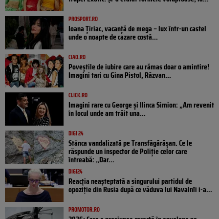
PROSPORT.RO
Ioana Țiriac, vacanță de mega – lux într-un castel
unde o noapte de cazare costă...
CIAO.RO
Poveştile de iubire care au rămas doar o amintire!
Imagini tari cu Gina Pistol, Răzvan...
CLICK.RO
Imagini rare cu George și Ilinca Simion: „Am revenit
în locul unde am trăit una...
DIGI 24
Stânca vandalizată pe Transfăgărășan. Ce le
răspunde un inspector de Poliție celor care
întreabă: „Dar...
DIGI24
Reacția neașteptată a singurului partidul de
opoziţie din Rusia după ce văduva lui Navalnîi i-a...
PROMOTOR.RO