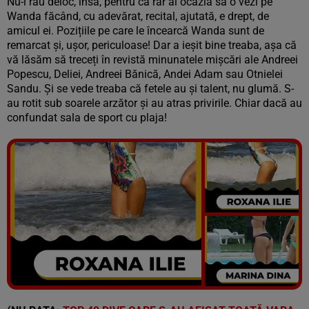
Nu-i rău deloc, însă, pentru că rar ai ocazia să o vezi pe
Wanda făcând, cu adevărat, recital, ajutată, e drept, de
amicul ei. Pozițiile pe care le încearcă Wanda sunt de
remarcat și, ușor, periculoase! Dar a ieșit bine treaba, așa că
vă lăsăm să treceți în revistă minunatele mișcări ale Andreei
Popescu, Deliei, Andreei Bănică, Andei Adam sau Otnielei
Sandu. Și se vede treaba că fetele au și talent, nu glumă. S-
au rotit sub soarele arzător și au atras privirile. Chiar dacă au
confundat sala de sport cu plaja!
Vezi galeria foto
100 poze