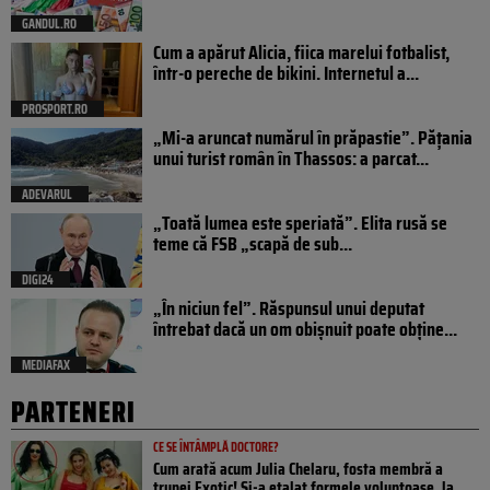
GANDUL.RO
Cum a apărut Alicia, fiica marelui fotbalist,
într-o pereche de bikini. Internetul a...
PROSPORT.RO
„Mi-a aruncat numărul în prăpastie”. Pățania
unui turist român în Thassos: a parcat...
ADEVARUL
„Toată lumea este speriată”. Elita rusă se
teme că FSB „scapă de sub...
DIGI24
„În niciun fel”. Răspunsul unui deputat
întrebat dacă un om obișnuit poate obține...
MEDIAFAX
PARTENERI
CE SE ÎNTÂMPLĂ DOCTORE?
Cum arată acum Julia Chelaru, fosta membră a
trupei Exotic! Și-a etalat formele voluptoase, la...