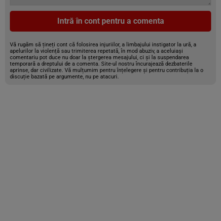
Intră în cont pentru a comenta
Vă rugăm să țineți cont că folosirea injuriilor, a limbajului instigator la ură, a
apelurilor la violență sau trimiterea repetată, în mod abuziv, a aceluiași
comentariu pot duce nu doar la ștergerea mesajului, ci și la suspendarea
temporară a dreptului de a comenta. Site-ul nostru încurajează dezbaterile
aprinse, dar civilizate. Vă mulțumim pentru înțelegere și pentru contribuția la o
discuție bazată pe argumente, nu pe atacuri.