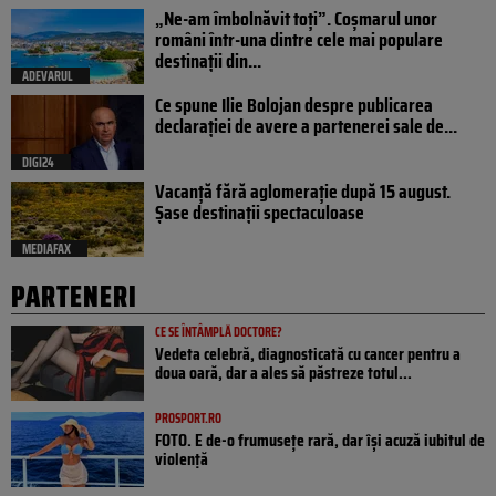
„Ne-am îmbolnăvit toți”. Coșmarul unor
români într-una dintre cele mai populare
destinații din...
ADEVARUL
Ce spune Ilie Bolojan despre publicarea
declarației de avere a partenerei sale de...
DIGI24
Vacanță fără aglomerație după 15 august.
Șase destinații spectaculoase
MEDIAFAX
PARTENERI
CE SE ÎNTÂMPLĂ DOCTORE?
Vedeta celebră, diagnosticată cu cancer pentru a
doua oară, dar a ales să păstreze totul...
PROSPORT.RO
FOTO. E de-o frumusețe rară, dar își acuză iubitul de
violență