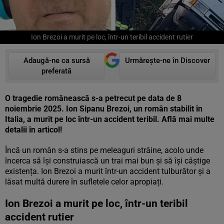
Ion Brezoi a murit pe loc, într-un teribil accident rutier
Adaugă-ne ca sursă
Urmărește-ne în Discover
preferată
O tragedie românească s-a petrecut pe data de 8
noiembrie 2025. Ion Sipanu Brezoi, un român stabilit în
Italia, a murit pe loc într-un accident teribil. Află mai multe
detalii în articol!
Încă un român s-a stins pe meleaguri strâine, acolo unde
încerca să își construiască un trai mai bun și să își câștige
existența. Ion Brezoi a murit într-un accident tulburător și a
lăsat multă durere în sufletele celor apropiați.
Ion Brezoi a murit pe loc, într-un teribil
accident rutier