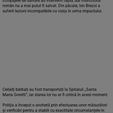
Echipajele de salvare au intervenit rapid, dar muncitorul
român nu a mai putut fi salvat. Din păcate, Ion Brezoi a
suferit leziuni incompatibile cu viața în urma impactului.
Ceilalți bărbați au fost transportați la Spitaluil „Santa
Maria Goretti”, iar starea lor nu ar fi critică în acest moment.
Poliția a început o anchetă prin efectuarea unor măsurători
și verificări pentru a stabili cu exactitate circumstanțele în