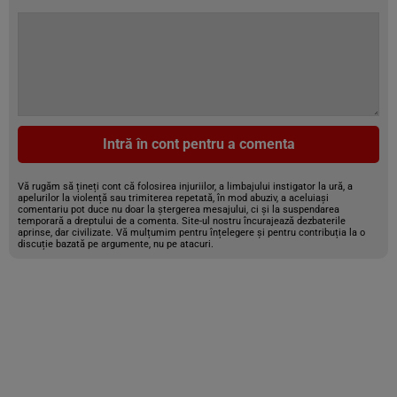
Intră în cont pentru a comenta
Vă rugăm să țineți cont că folosirea injuriilor, a limbajului instigator la ură, a
apelurilor la violență sau trimiterea repetată, în mod abuziv, a aceluiași
comentariu pot duce nu doar la ștergerea mesajului, ci și la suspendarea
temporară a dreptului de a comenta. Site-ul nostru încurajează dezbaterile
aprinse, dar civilizate. Vă mulțumim pentru înțelegere și pentru contribuția la o
discuție bazată pe argumente, nu pe atacuri.