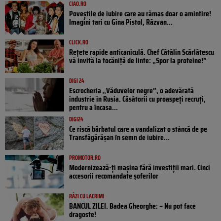
CIAO.RO
Poveştile de iubire care au rămas doar o amintire!
Imagini tari cu Gina Pistol, Răzvan...
CLICK.RO
Rețete rapide anticaniculă. Chef Cătălin Scărlătescu
vă invită la tocăniță de linte: „Spor la proteine!”
DIGI 24
Escrocheria „Văduvelor negre”, o adevărată
industrie în Rusia. Căsătorii cu proaspeți recruți,
pentru a încasa...
DIGI24
Ce riscă bărbatul care a vandalizat o stâncă de pe
Transfăgărășan în semn de iubire...
PROMOTOR.RO
Modernizează-ți mașina fără investiții mari. Cinci
accesorii recomandate șoferilor
RÂZI CU LACRIMI
BANCUL ZILEI. Badea Gheorghe: – Nu pot face
dragoste!