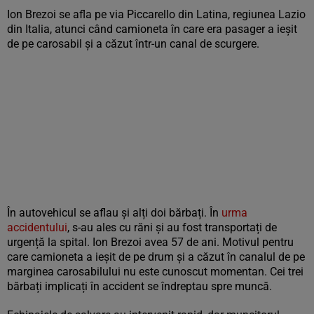
Ion Brezoi se afla pe via Piccarello din Latina, regiunea Lazio
din Italia, atunci când camioneta în care era pasager a ieșit
de pe carosabil și a căzut într-un canal de scurgere.
În autovehicul se aflau și alți doi bărbați. În
urma
accidentului
, s-au ales cu răni și au fost transportați de
urgență la spital. Ion Brezoi avea 57 de ani. Motivul pentru
care camioneta a ieșit de pe drum și a căzut în canalul de pe
marginea carosabilului nu este cunoscut momentan. Cei trei
bărbați implicați în accident se îndreptau spre muncă.