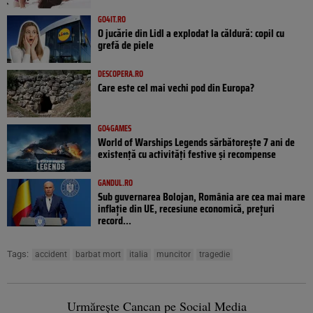
GO4IT.RO
O jucărie din Lidl a explodat la căldură: copil cu
grefă de piele
DESCOPERA.RO
Care este cel mai vechi pod din Europa?
GO4GAMES
World of Warships Legends sărbătorește 7 ani de
existență cu activități festive și recompense
GANDUL.RO
Sub guvernarea Bolojan, România are cea mai mare
inflație din UE, recesiune economică, prețuri
record...
Tags:
accident
barbat mort
italia
muncitor
tragedie
Urmărește Cancan pe Social Media