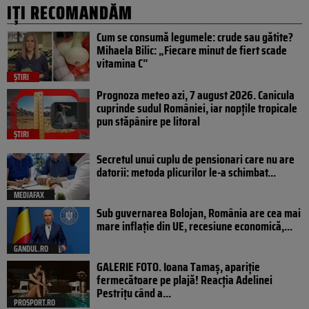
IȚI RECOMANDĂM
Cum se consumă legumele: crude sau gătite?
Mihaela Bilic: „Fiecare minut de fiert scade
vitamina C”
ȘTIRI
Prognoza meteo azi, 7 august 2026. Canicula
cuprinde sudul României, iar nopțile tropicale
pun stăpânire pe litoral
ȘTIRI
Secretul unui cuplu de pensionari care nu are
datorii: metoda plicurilor le-a schimbat...
MEDIAFAX
Sub guvernarea Bolojan, România are cea mai
mare inflație din UE, recesiune economică,...
GANDUL.RO
GALERIE FOTO. Ioana Tamaş, apariție
fermecătoare pe plajă! Reacția Adelinei
Pestrițu când a...
PROSPORT.RO