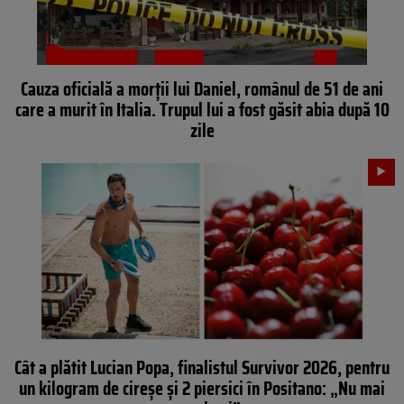
Cauza oficială a morții lui Daniel, românul de 51 de ani
care a murit în Italia. Trupul lui a fost găsit abia după 10
zile
Cât a plătit Lucian Popa, finalistul Survivor 2026, pentru
un kilogram de cireșe și 2 piersici în Positano: „Nu mai