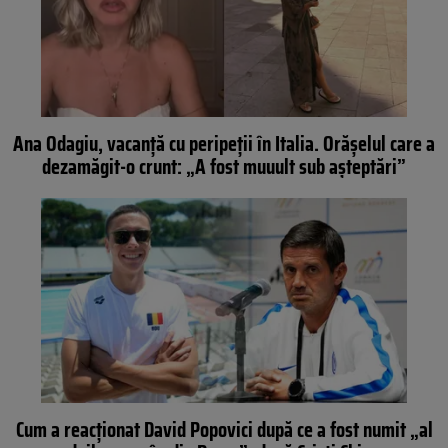
Ana Odagiu, vacanță cu peripeții în Italia. Orășelul care a
dezamăgit-o crunt: „A fost muuult sub așteptări”
Cum a reacționat David Popovici după ce a fost numit „al