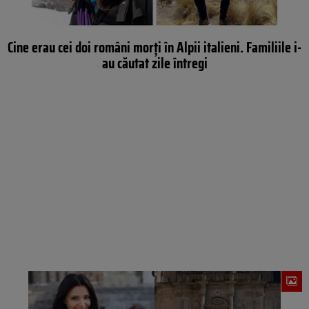
Cine erau cei doi români morți în Alpii italieni. Familiile i-
au căutat zile întregi