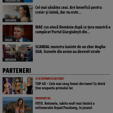
PROSPORT.RO
Cel mai sănătos ceai. Are beneficii pentru
creier și inimă, dar nu este...
ADEVARUL
MAE rus atacă România după ce țara noastră a
cumpărat Portul Giurgiulești din...
DIGI24
SCANDAL monstru înainte de un zbor Anglia-
SUA. Scenele din avion au devenit virale
MEDIAFAX
PARTENERI
CE SE ÎNTÂMPLĂ DOCTORE?
TOP 40 – Cele mai sexy femei din lume! Ce dietă
ține ocupanta primului loc
PROSPORT.RO
FOTO. Antonela, iubita mult mai tânără a
milionarului Arpad Paszkany, în jacuzzi