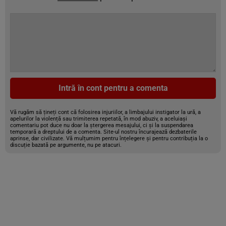
Intră în cont pentru a comenta
Vă rugăm să țineți cont că folosirea injuriilor, a limbajului instigator la ură, a
apelurilor la violență sau trimiterea repetată, în mod abuziv, a aceluiași
comentariu pot duce nu doar la ștergerea mesajului, ci și la suspendarea
temporară a dreptului de a comenta. Site-ul nostru încurajează dezbaterile
aprinse, dar civilizate. Vă mulțumim pentru înțelegere și pentru contribuția la o
discuție bazată pe argumente, nu pe atacuri.