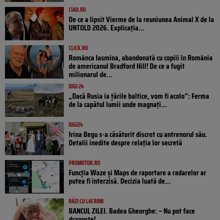
CIAO.RO
De ce a lipsit Vierme de la reuniunea Animal X de la
UNTOLD 2026. Explicația...
CLICK.RO
Românca Iasmina, abandonată cu copiii în România
de americanul Bradford Hill! De ce a fugit
milionarul de...
DIGI 24
„Dacă Rusia ia țările baltice, vom fi acolo”: Ferma
de la capătul lumii unde magnați...
DIGI24
Irina Begu s-a căsătorit discret cu antrenorul său.
Detalii inedite despre relația lor secretă
PROMOTOR.RO
Funcția Waze și Maps de raportare a radarelor ar
putea fi interzisă. Decizia luată de...
RÂZI CU LACRIMI
BANCUL ZILEI. Badea Gheorghe: – Nu pot face
dragoste!