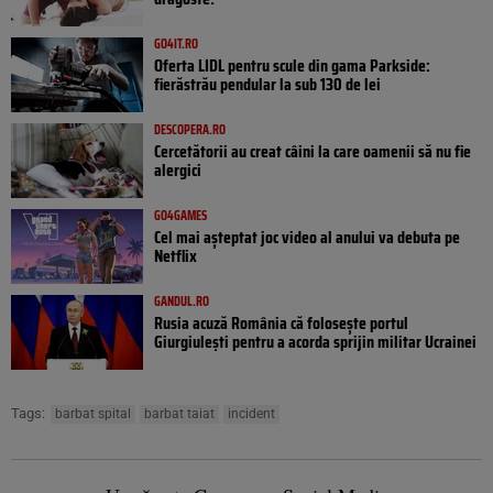
GO4IT.RO
Oferta LIDL pentru scule din gama Parkside:
fierăstrău pendular la sub 130 de lei
DESCOPERA.RO
Cercetătorii au creat câini la care oamenii să nu fie
alergici
GO4GAMES
Cel mai așteptat joc video al anului va debuta pe
Netflix
GANDUL.RO
Rusia acuză România că folosește portul
Giurgiulești pentru a acorda sprijin militar Ucrainei
Tags:
barbat spital
barbat taiat
incident