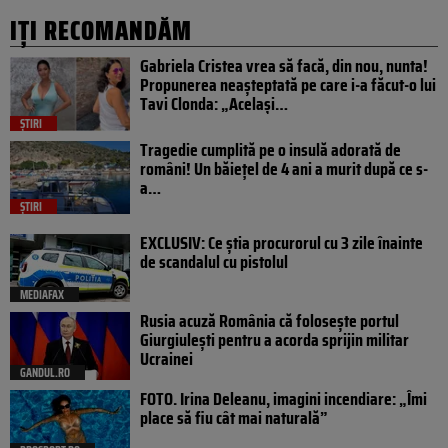
IȚI RECOMANDĂM
Gabriela Cristea vrea să facă, din nou, nunta!
Propunerea neașteptată pe care i-a făcut-o lui
Tavi Clonda: „Același…
ȘTIRI
Tragedie cumplită pe o insulă adorată de
români! Un băiețel de 4 ani a murit după ce s-
a…
ȘTIRI
EXCLUSIV: Ce știa procurorul cu 3 zile înainte
de scandalul cu pistolul
MEDIAFAX
Rusia acuză România că folosește portul
Giurgiulești pentru a acorda sprijin militar
Ucrainei
GANDUL.RO
FOTO. Irina Deleanu, imagini incendiare: „Îmi
place să fiu cât mai naturală”