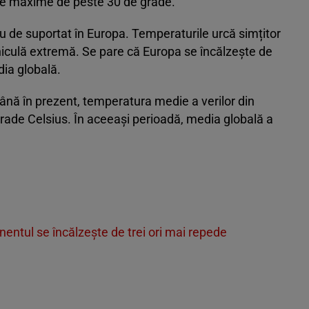
uce maxime de peste 30 de grade.
greu de suportat în Europa. Temperaturile urcă simțitor
niculă extremă. Se pare că Europa se încălzește de
ia globală.
până în prezent, temperatura medie a verilor din
rade Celsius. În aceeași perioadă, media globală a
nentul se încălzește de trei ori mai repede