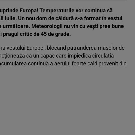
uprinde Europa! Temperaturile vor continua să
nii iulie. Un nou dom de căldură s-a format în vestul
ele următoare. Meteorologii nu vin cu vești prea bune
i pragul critic de 45 de grade.
ra vestului Europei, blocând pătrunderea maselor de
uncționează ca un capac care împiedică circulația
cumularea continuă a aerului foarte cald provenit din