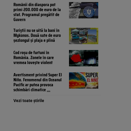
Românii din diaspora pot
primi 200.000 de euro de la
stat. Programul pregătit de
Guvern
Turiștii nu se uită la bani în
Mykonos. Două sute de euro
șezlongul și plaja e plină
Cod roșu de furtuni în
România. Zonele în care
vremea lovește violent
Avertisment privind Super El
Niño. Fenomenul din Oceanul
Pacific ar putea provoca
schimbări climatice
...
Vezi toate știrile