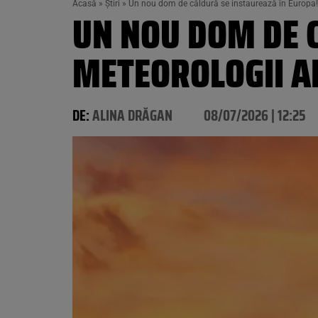
Acasă
»
Știri
»
Un nou dom de căldură se instaurează în Europa!
UN NOU DOM DE 
METEOROLOGII A
DE:
ALINA DRĂGAN
08/07/2026 | 12:25