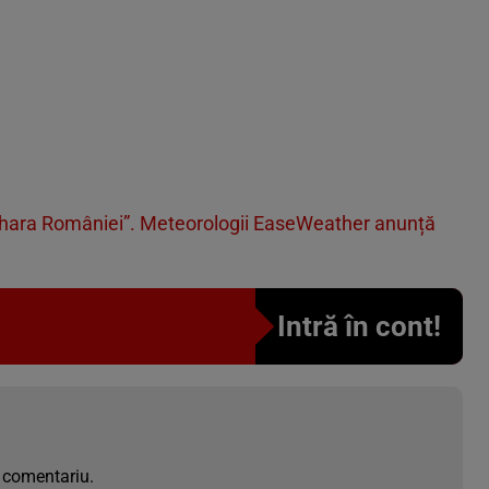
Sahara României”. Meteorologii EaseWeather anunță
Intră în cont!
 comentariu.