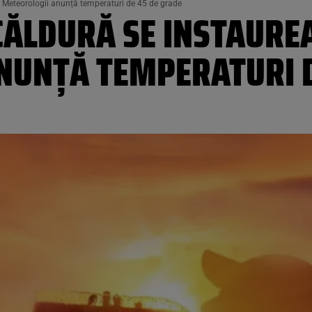
 Meteorologii anunță temperaturi de 45 de grade
CĂLDURĂ SE INSTAUREA
NUNȚĂ TEMPERATURI D