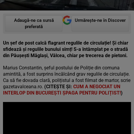
Adaugă-ne ca sursă
Urmărește-ne în Discover
preferată
Un șef de post calcă flagrant regulile de circulație! Și chiar
sfidează și regulile bunului simț! S-a întâmplat pe o stradă
din Păușești Măglași, Vâlcea, chiar pe trecerea de pietoni.
Marius Constantin, șeful postului de Poliție din comuna
amintită, a fost surprins încălcând grav regulile de circulație.
Ca să fie dovada clară, polițistul a fost filmat de martor, scrie
gazetavalceana.ro.
(CITEȘTE ȘI:
CUM A NEGOCIAT UN
INTERLOP DIN BUCUREȘTI ȘPAGA PENTRU POLIȚIST!
)