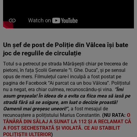
Un șef de post de Poliție din Vâlcea își bate
joc de regulile de circulație
Totul s-a petrecut pe strada Mărășești chiar pe trecerea de
pietoni, în fața Școlii Generale “I. Ghe. Duca”, și pe sensul
opus de mers. Filmulețul care-l inculpă a fost postat pe
pagina de Facebook “Ai parcat ca un bou Vâlcea”. Polițistul
nu a negat, era chiar culmea, recunoscându-și vina.
“Îmi
asum greșeala! În ideea de a evita ca fiica mea să iasă pe
stradă fără să se asigure, am luat o decizie proastă!
Oamenii mai greșesc uneori!”,
a fost mesajul de
recunoaștere a polițistului Marius Constantin.
(NU RATA:
O
TÂNĂRĂ DIN SĂLAJ A SUNAT LA 112 ȘI A RECLAMAT CĂ
A FOST SECHESTRATĂ ȘI VIOLATĂ. CE AU STABILIT
POLIȚIȘTII ULTERIOR
)