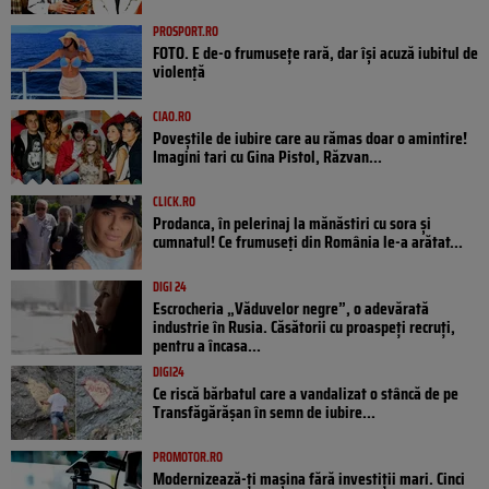
PROSPORT.RO
FOTO. E de-o frumusețe rară, dar își acuză iubitul de
violență
CIAO.RO
Poveştile de iubire care au rămas doar o amintire!
Imagini tari cu Gina Pistol, Răzvan...
CLICK.RO
Prodanca, în pelerinaj la mănăstiri cu sora și
cumnatul! Ce frumuseți din România le-a arătat...
DIGI 24
Escrocheria „Văduvelor negre”, o adevărată
industrie în Rusia. Căsătorii cu proaspeți recruți,
pentru a încasa...
DIGI24
Ce riscă bărbatul care a vandalizat o stâncă de pe
Transfăgărășan în semn de iubire...
PROMOTOR.RO
Modernizează-ți mașina fără investiții mari. Cinci