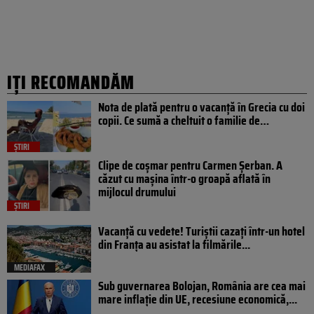
IȚI RECOMANDĂM
Nota de plată pentru o vacanță în Grecia cu doi
copii. Ce sumă a cheltuit o familie de…
ȘTIRI
Clipe de coșmar pentru Carmen Șerban. A
căzut cu mașina într-o groapă aflată în
mijlocul drumului
ȘTIRI
Vacanță cu vedete! Turiștii cazați într-un hotel
din Franța au asistat la filmările...
MEDIAFAX
Sub guvernarea Bolojan, România are cea mai
mare inflație din UE, recesiune economică,...