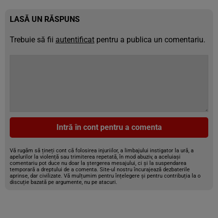
LASĂ UN RĂSPUNS
Trebuie să fii
autentificat
pentru a publica un comentariu.
Intră în cont pentru a comenta
Vă rugăm să țineți cont că folosirea injuriilor, a limbajului instigator la ură, a
apelurilor la violență sau trimiterea repetată, în mod abuziv, a aceluiași
comentariu pot duce nu doar la ștergerea mesajului, ci și la suspendarea
temporară a dreptului de a comenta. Site-ul nostru încurajează dezbaterile
aprinse, dar civilizate. Vă mulțumim pentru înțelegere și pentru contribuția la o
discuție bazată pe argumente, nu pe atacuri.