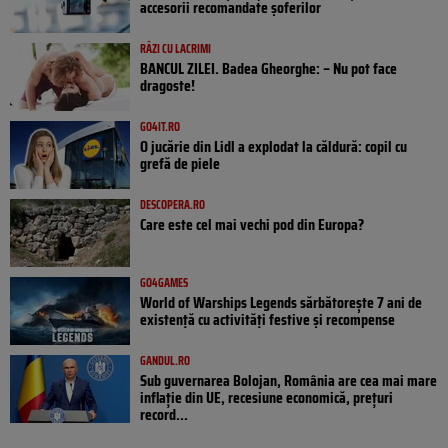
accesorii recomandate șoferilor
RÂZI CU LACRIMI
BANCUL ZILEI. Badea Gheorghe: – Nu pot face
dragoste!
GO4IT.RO
O jucărie din Lidl a explodat la căldură: copil cu
grefă de piele
DESCOPERA.RO
Care este cel mai vechi pod din Europa?
GO4GAMES
World of Warships Legends sărbătorește 7 ani de
existență cu activități festive și recompense
GANDUL.RO
Sub guvernarea Bolojan, România are cea mai mare
inflație din UE, recesiune economică, prețuri
record...