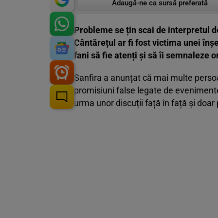
Adaugă-ne ca sursă preferată
Probleme se țin scai de interpretul d
Cântărețul ar fi fost victima unei înș
fani să fie atenți și să îi semnaleze 
Sanfira a anunțat că mai multe persoan
promisiuni false legate de evenimente.
urma unor discuții față în față și doar