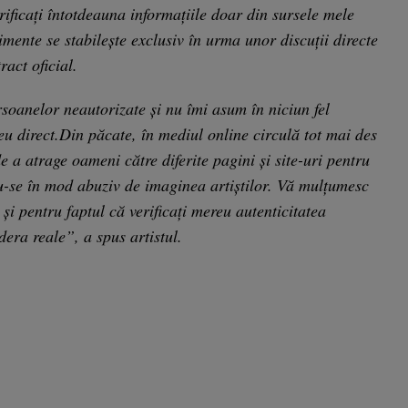
verificați întotdeauna informațiile doar din sursele mele
imente se stabilește exclusiv în urma unor discuții directe
act oficial.
soanelor neautorizate și nu îmi asum în niciun fel
eu direct.Din păcate, în mediul online circulă tot mai des
e a atrage oameni către diferite pagini și site-uri pentru
du-se în mod abuziv de imaginea artiștilor. Vă mulțumesc
și pentru faptul că verificați mereu autenticitatea
dera reale”, a spus artistul.