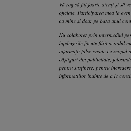
Vă rog să fiți foarte atenți și să 
oficiale. Participarea mea la even
cu mine și doar pe baza unui contr
Nu colaborez prin intermediul per
înțelegerile făcute fără acordul m
informații false create cu scopul d
câștiguri din publicitate, folosin
pentru susținere, pentru încredere 
informațiilor înainte de a le consi