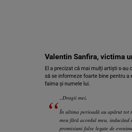
Valentin Sanfira, victima u
El a precizat că mai mulți artiști s-au
să se informeze foarte bine pentru a e
faima și numele lui.
„Dragii mei,
În ultima perioadă au apărut tot 
meu fără acordul meu, inducând o
promisiuni false legate de evenim