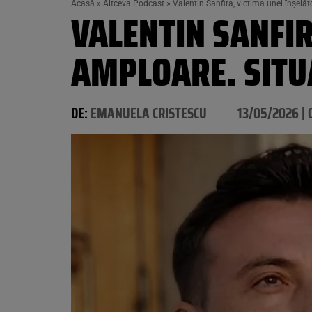
Acasă
»
Altceva Podcast
»
Valentin Sanfira, victima unei înșelăt
VALENTIN SANFIR
AMPLOARE. SITU
DE:
EMANUELA CRISTESCU
13/05/2026 | 