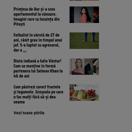
Prințesa de Aur și-a scos
apartamentul la vânzare.
Imagini rare cu locuința din
Pitești
Fotbalist în vârstă de 27 de
ani, rănit grav în timpul unui
jaf. S-a luptat cu agresorul,
dar a
...
Dieta indiană a Iulie Vântur!
Cum se menține în formă
partenera lui Salman Khan la
46 de ani
Cum păstrezi corect fructele
și legumele. Greșeala pe care
o fac mulți fără să-și dea
seama
Vezi toate știrile