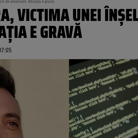
orii de amploare. Situația e gravă
A, VICTIMA UNEI ÎNȘE
AȚIA E GRAVĂ
07:05