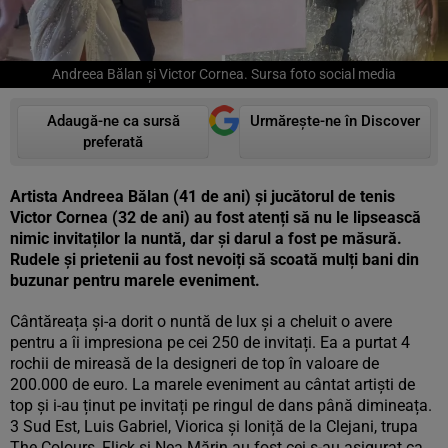
Andreea Bălan și Victor Cornea. Sursa foto social media
Adaugă-ne ca sursă
Urmărește-ne în Discover
preferată
Artista Andreea Bălan (41 de ani) și jucătorul de tenis
Victor Cornea (32 de ani) au fost atenți să nu le lipsească
nimic invitaților la nuntă, dar și darul a fost pe măsură.
Rudele și prietenii au fost nevoiți să scoată mulți bani din
buzunar pentru marele eveniment.
Cântăreața și-a dorit o nuntă de lux și a cheluit o avere
pentru a îi impresiona pe cei 250 de invitați. Ea a purtat 4
rochii de mireasă de la designeri de top în valoare de
200.000 de euro. La marele eveniment au cântat artiști de
top și i-au ținut pe invitați pe ringul de dans până dimineața.
3 Sud Est, Luis Gabriel, Viorica și Ioniță de la Clejani, trupa
The Colours, Flick și Nea Mărin au fost cei s-au asigurat ca