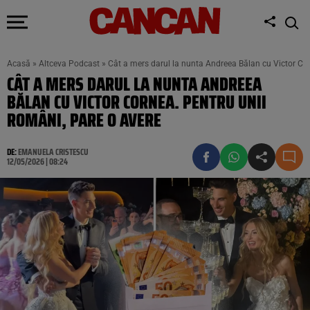
Acasă
»
Altceva Podcast
»
Cât a mers darul la nunta Andreea Bălan cu Victor Cor
CÂT A MERS DARUL LA NUNTA ANDREEA
BĂLAN CU VICTOR CORNEA. PENTRU UNII
ROMÂNI, PARE O AVERE
DE:
EMANUELA CRISTESCU
12/05/2026 | 08:24