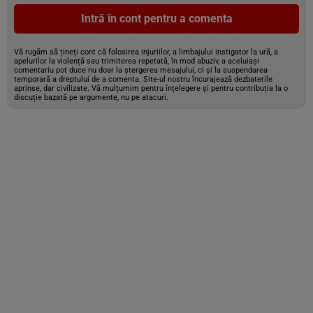
Intră în cont pentru a comenta
Vă rugăm să țineți cont că folosirea injuriilor, a limbajului instigator la ură, a
apelurilor la violență sau trimiterea repetată, în mod abuziv, a aceluiași
comentariu pot duce nu doar la ștergerea mesajului, ci și la suspendarea
temporară a dreptului de a comenta. Site-ul nostru încurajează dezbaterile
aprinse, dar civilizate. Vă mulțumim pentru înțelegere și pentru contribuția la o
discuție bazată pe argumente, nu pe atacuri.