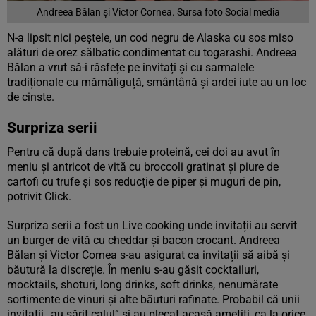
Andreea Bălan și Victor Cornea. Sursa foto Social media
N-a lipsit nici peștele, un cod negru de Alaska cu sos miso
alături de orez sălbatic condimentat cu togarashi. Andreea
Bălan a vrut să-i răsfețe pe invitați și cu sarmalele
tradiționale cu mămăliguță, smântână și ardei iute au un loc
de cinste.
Surpriza serii
Pentru că după dans trebuie proteină, cei doi au avut în
meniu și antricot de vită cu broccoli gratinat și piure de
cartofi cu trufe și sos reducție de piper și muguri de pin,
potrivit Click.
Surpriza serii a fost un Live cooking unde invitații au servit
un burger de vită cu cheddar și bacon crocant. Andreea
Bălan și Victor Cornea s-au asigurat ca invitații să aibă și
băutură la discreție. În meniu s-au găsit cocktailuri,
mocktails, shoturi, long drinks, soft drinks, nenumărate
sortimente de vinuri și alte băuturi rafinate. Probabil că unii
invitații „au sărit calul” și au plecat acasă amețiți, ca la orice