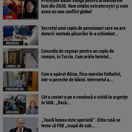
Profețiile Babei Vanga pentru următoarele
luni din 2026. Vom întâlni extratereștri și vom
avea un nou conflict global
ȘTIRI
Secretul unui cuplu de pensionari care nu are
datorii: metoda plicurilor le-a schimbat...
MEDIAFAX
Concediu de coșmar pentru un cuplu de
români, în Turcia. Cum arăta hotelul...
GANDUL.RO
Cum a apărut Alicia, fiica marelui fotbalist,
într-o pereche de bikini. Internetul a...
PROSPORT.RO
Cât a costat-o pe o româncă o vizită la urgențe
în SUA: „Dacă...
ADEVARUL
„Toată lumea este speriată”. Elita rusă se
teme că FSB „scapă de sub...