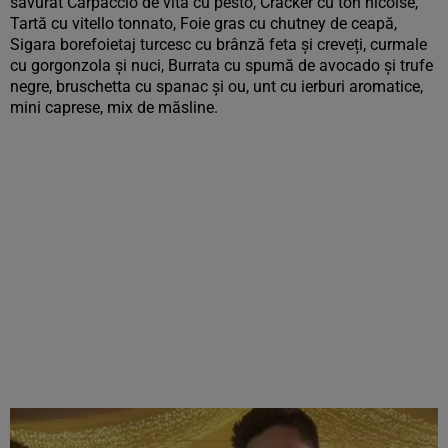
savurat Carpaccio de vită cu pesto, Cracker cu ton nicoise,
Tartă cu vitello tonnato, Foie gras cu chutney de ceapă,
Sigara borefoietaj turcesc cu brânză feta și creveți, curmale
cu gorgonzola și nuci, Burrata cu spumă de avocado și trufe
negre, bruschetta cu spanac și ou, unt cu ierburi aromatice,
mini caprese, mix de măsline.