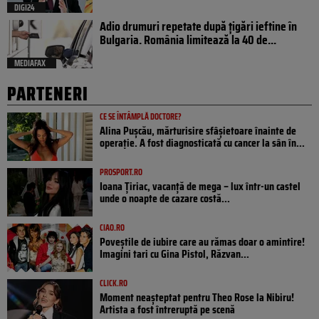
DIGI24
Adio drumuri repetate după țigări ieftine în
Bulgaria. România limitează la 40 de...
MEDIAFAX
PARTENERI
CE SE ÎNTÂMPLĂ DOCTORE?
Alina Pușcău, mărturisire sfâșietoare înainte de
operație. A fost diagnosticată cu cancer la sân în...
PROSPORT.RO
Ioana Țiriac, vacanță de mega – lux într-un castel
unde o noapte de cazare costă...
CIAO.RO
Poveştile de iubire care au rămas doar o amintire!
Imagini tari cu Gina Pistol, Răzvan...
CLICK.RO
Moment neașteptat pentru Theo Rose la Nibiru!
Artista a fost întreruptă pe scenă