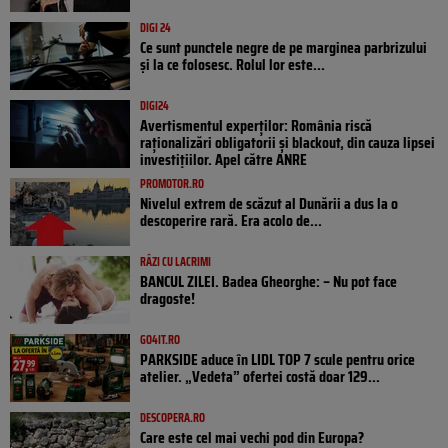
DIGI 24
Ce sunt punctele negre de pe marginea parbrizului
și la ce folosesc. Rolul lor este...
DIGI24
Avertismentul experților: România riscă
raționalizări obligatorii și blackout, din cauza lipsei
investițiilor. Apel către ANRE
PROMOTOR.RO
Nivelul extrem de scăzut al Dunării a dus la o
descoperire rară. Era acolo de...
RÂZI CU LACRIMI
BANCUL ZILEI. Badea Gheorghe: – Nu pot face
dragoste!
GO4IT.RO
PARKSIDE aduce în LIDL TOP 7 scule pentru orice
atelier. „Vedeta” ofertei costă doar 129...
DESCOPERA.RO
Care este cel mai vechi pod din Europa?