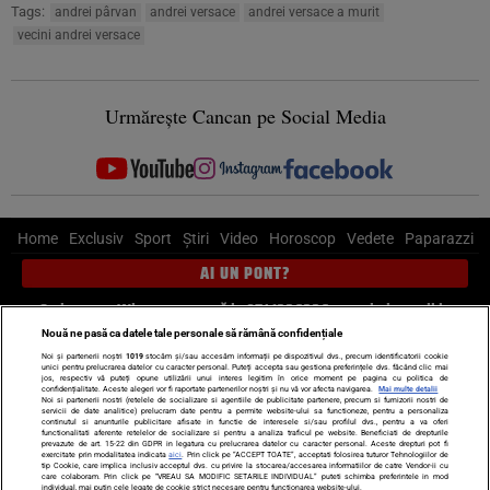
Tags:
andrei pârvan
andrei versace
andrei versace a murit
vecini andrei versace
Urmărește Cancan pe Social Media
Home
Exclusiv
Sport
Știri
Video
Horoscop
Vedete
Paparazzi
AI UN PONT?
Scrie-ne pe Whatsapp
, sună la 0741226226 sau trimite mail la
pont@cancan.ro
Nouă ne pasă ca datele tale personale să rămână confidențiale
Noi și partenerii noștri
1019
stocăm și/sau accesăm informații pe dispozitivul dvs., precum identificatorii cookie
unici pentru prelucrarea datelor cu caracter personal. Puteți accepta sau gestiona preferințele dvs. făcând clic mai
Știri interne
Știri externe
Politică
jos, respectiv vă puteți opune utilizării unui interes legitim în orice moment pe pagina cu politica de
confidențialitate. Aceste alegeri vor fi raportate partenerilor noștri și nu vă vor afecta navigarea.
Mai multe detalii
Noi si partenerii nostri (retelele de socializare si agentiile de publicitate partenere, precum si furnizorii nostri de
servicii de date analitice) prelucram date pentru a permite website-ului sa functioneze, pentru a personaliza
Ultimele stiri
Diete
Insula Iubirii
Dictionar de vise
LIFE STYLE
continutul si anunturile publicitare afisate in functie de interesele si/sau profilul dvs., pentru a va oferi
functionalitati aferente retelelor de socializare si pentru a analiza traficul pe website. Beneficiati de drepturile
Horoscop
prevazute de art. 15-22 din GDPR in legatura cu prelucrarea datelor cu caracter personal. Aceste drepturi pot fi
exercitate prin modalitatea indicata
aici
. Prin click pe “ACCEPT TOATE”, acceptati folosirea tuturor Tehnologiilor de
tip Cookie, care implica inclusiv acceptul dvs. cu privire la stocarea/accesarea informatiilor de catre Vendor-ii cu
Echipa editorială
Termeni si condiții
Politica de confidențialitate
care colaboram. Prin click pe “VREAU SA MODIFIC SETARILE INDIVIDUAL” puteti schimba preferintele in mod
individual, mai putin cele legate de cookie strict necesare pentru functionarea website-ului.