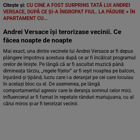
Citește și:
CU CINE A FOST SURPRINS TATĂ LUI ANDREI
VERSACE, DUPĂ CE ȘI-A ÎNGROPAT FIUL. LA PĂDURE + ÎN
APARTAMENT CU…
Andrei Versace își terorizase vecinii. Ce
făcea noapte de noapte
Mai exact, una dintre vecinele lui Andrei Versace ar fi depus
plângere împotriva acestuia după ce ar fi încălcat programul
orelor de liniște. Pe lângă că ar fi ascultat muzică până
dimineața târziu, „regele fițelor” ar fi ieșit noaptea pe balcon,
înjurând și țipând, lucru care i-a deranjat pe cei care locuiau
în același bloc cu el. De asemenea, pe lângă
comportamentul agresiv care le deranja somnul celor mici,
influencerul ar fi fumat în repetate rânduri mariujuana, cu al
cărui miros și-ar fi terorizat vecinii.