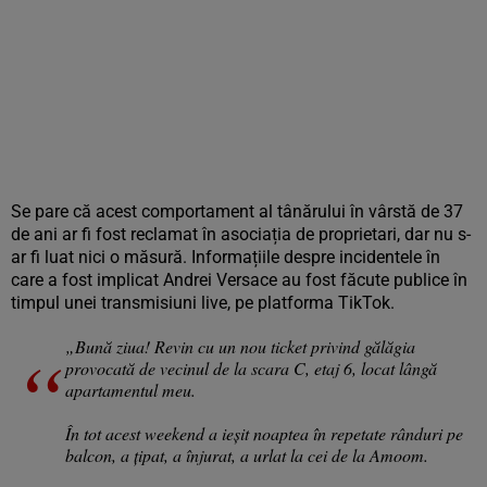
Se pare că acest comportament al tânărului în vârstă de 37
de ani ar fi fost reclamat în asociația de proprietari, dar nu s-
ar fi luat nici o măsură. Informațiile despre incidentele în
care a fost implicat Andrei Versace au fost făcute publice în
timpul unei transmisiuni live, pe platforma TikTok.
„Bună ziua! Revin cu un nou ticket privind gălăgia
provocată de vecinul de la scara C, etaj 6, locat lângă
apartamentul meu.
În tot acest weekend a ieșit noaptea în repetate rânduri pe
balcon, a țipat, a înjurat, a urlat la cei de la Amoom.