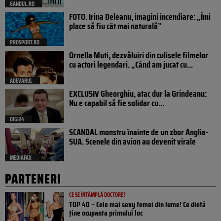
GANDUL.RO
FOTO. Irina Deleanu, imagini incendiare: „Îmi
place să fiu cât mai naturală”
PROSPORT.RO
Ornella Muti, dezvăluiri din culisele filmelor
cu actori legendari. „Când am jucat cu...
ADEVARUL
EXCLUSIV Gheorghiu, atac dur la Grindeanu:
Nu e capabil să fie solidar cu...
DIGI24
SCANDAL monstru înainte de un zbor Anglia-
SUA. Scenele din avion au devenit virale
MEDIAFAX
PARTENERI
CE SE ÎNTÂMPLĂ DOCTORE?
TOP 40 – Cele mai sexy femei din lume! Ce dietă
ține ocupanta primului loc