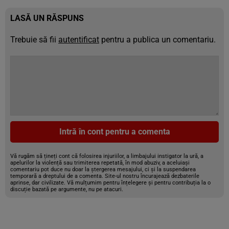
LASĂ UN RĂSPUNS
Trebuie să fii
autentificat
pentru a publica un comentariu.
Intră în cont pentru a comenta
Vă rugăm să țineți cont că folosirea injuriilor, a limbajului instigator la ură, a
apelurilor la violență sau trimiterea repetată, în mod abuziv, a aceluiași
comentariu pot duce nu doar la ștergerea mesajului, ci și la suspendarea
temporară a dreptului de a comenta. Site-ul nostru încurajează dezbaterile
aprinse, dar civilizate. Vă mulțumim pentru înțelegere și pentru contribuția la o
discuție bazată pe argumente, nu pe atacuri.