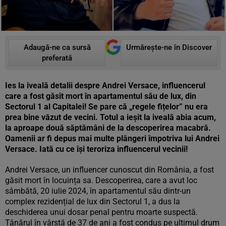
Adaugă-ne ca sursă
Urmărește-ne în Discover
preferată
Ies la iveală detalii despre Andrei Versace, influencerul
care a fost găsit mort în apartamentul său de lux, din
Sectorul 1 al Capitalei! Se pare că „regele fițelor” nu era
prea bine văzut de vecini. Totul a ieșit la iveală abia acum,
la aproape două săptămâni de la descoperirea macabră.
Oamenii ar fi depus mai multe plângeri împotriva lui Andrei
Versace. Iată cu ce își teroriza influencerul vecinii!
Andrei Versace, un influencer cunoscut din România, a fost
găsit mort în locuința sa. Descoperirea, care a avut loc
sâmbătă, 20 iulie 2024, în apartamentul său dintr-un
complex rezidențial de lux din Sectorul 1, a dus la
deschiderea unui dosar penal pentru moarte suspectă.
Tânărul în vârstă de 37 de ani a fost condus pe ultimul drum