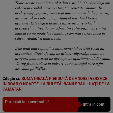
Toate acestea s-au întâmplat după ora 23.00. când deja îmi
culcasem copilul, care s-a trezit în repetate rânduri. În
același timp, fumează recurent marijuana pe balcon seara,
iar mirosul îmi intră în apartament mie, fiind foarte
aproape. Este deja a doua sesizare pe care o fac luna
aceasta (luna trecută am adresat-o către pază, care mi-a
indicat că nu poate face nimic) și am mai sesizat paza în
câteva rânduri și anul trecut.
Este total inacceptabil comportamentul acestui vecin iar
noi suntem direct afectați de urlete, vulgarități, fumat de
droguri, fiind extrem de aproape de apartamentul dânsului.
Vă rog frumos să se ia măsuri”, este mesajul care a fost
dezvăluit pe TikTok.
Citește și:
SUMA IREALĂ PIERDUTĂ DE ANDREI VERSACE
ÎN DOAR O NOAPTE, LA RULETĂ! BANII ERAU LUAŢI DE LA
CĂMĂTARI
Participă la conversație!
Intră în cont!