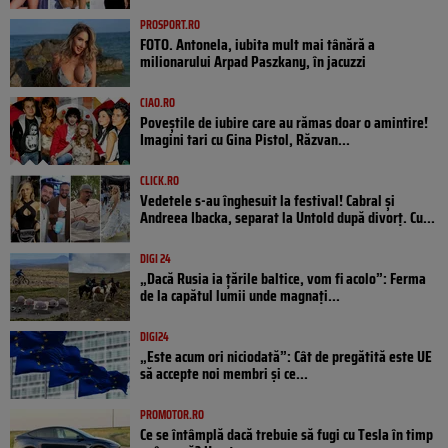
PROSPORT.RO
FOTO. Antonela, iubita mult mai tânără a
milionarului Arpad Paszkany, în jacuzzi
CIAO.RO
Poveştile de iubire care au rămas doar o amintire!
Imagini tari cu Gina Pistol, Răzvan...
CLICK.RO
Vedetele s-au înghesuit la festival! Cabral și
Andreea Ibacka, separat la Untold după divorț. Cu...
DIGI 24
„Dacă Rusia ia țările baltice, vom fi acolo”: Ferma
de la capătul lumii unde magnați...
DIGI24
„Este acum ori niciodată”: Cât de pregătită este UE
să accepte noi membri și ce...
PROMOTOR.RO
Ce se întâmplă dacă trebuie să fugi cu Tesla în timp