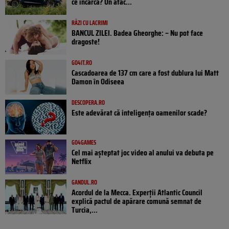
ce încarcă? Un atac...
RÂZI CU LACRIMI
BANCUL ZILEI. Badea Gheorghe: – Nu pot face
dragoste!
GO4IT.RO
Cascadoarea de 137 cm care a fost dublura lui Matt
Damon în Odiseea
DESCOPERA.RO
Este adevărat că inteligența oamenilor scade?
GO4GAMES
Cel mai așteptat joc video al anului va debuta pe
Netflix
GANDUL.RO
Acordul de la Mecca. Experții Atlantic Council
explică pactul de apărare comună semnat de
Turcia,...