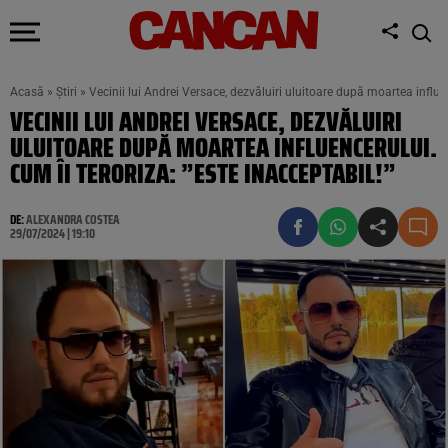
Acasă
»
Știri
»
Vecinii lui Andrei Versace, dezvăluiri uluitoare după moartea influen
VECINII LUI ANDREI VERSACE, DEZVĂLUIRI
ULUITOARE DUPĂ MOARTEA INFLUENCERULUI.
CUM ÎI TERORIZA: ”ESTE INACCEPTABIL!”
DE:
ALEXANDRA COSTEA
29/07/2024 | 19:10