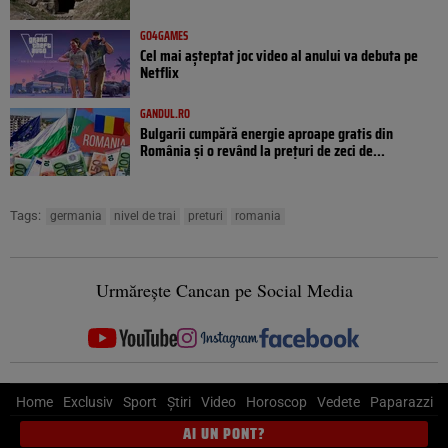
GO4GAMES
Cel mai așteptat joc video al anului va debuta pe
Netflix
GANDUL.RO
Bulgarii cumpără energie aproape gratis din
România și o revând la prețuri de zeci de...
Tags:
germania
nivel de trai
preturi
romania
Urmărește Cancan pe Social Media
Home
Exclusiv
Sport
Știri
Video
Horoscop
Vedete
Paparazzi
AI UN PONT?