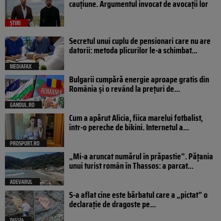
cauțiune. Argumentul invocat de avocații lor
ȘTIRI
Secretul unui cuplu de pensionari care nu are
datorii: metoda plicurilor le-a schimbat...
MEDIAFAX
Bulgarii cumpără energie aproape gratis din
România și o revând la prețuri de...
GANDUL.RO
Cum a apărut Alicia, fiica marelui fotbalist,
într-o pereche de bikini. Internetul a...
PROSPORT.RO
„Mi-a aruncat numărul în prăpastie”. Pățania
unui turist român în Thassos: a parcat...
ADEVARUL
S-a aflat cine este bărbatul care a „pictat” o
declarație de dragoste pe...
DIGI24