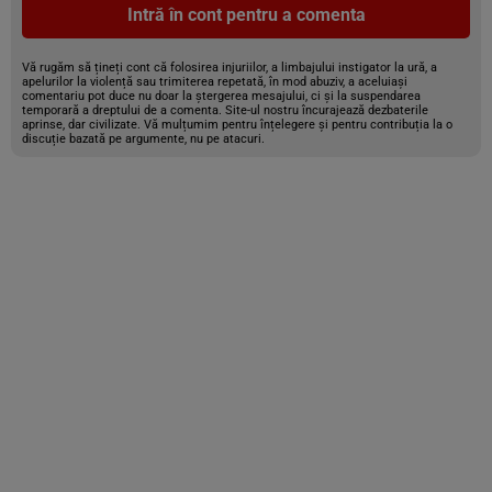
Intră în cont pentru a comenta
Vă rugăm să țineți cont că folosirea injuriilor, a limbajului instigator la ură, a
apelurilor la violență sau trimiterea repetată, în mod abuziv, a aceluiași
comentariu pot duce nu doar la ștergerea mesajului, ci și la suspendarea
temporară a dreptului de a comenta. Site-ul nostru încurajează dezbaterile
aprinse, dar civilizate. Vă mulțumim pentru înțelegere și pentru contribuția la o
discuție bazată pe argumente, nu pe atacuri.