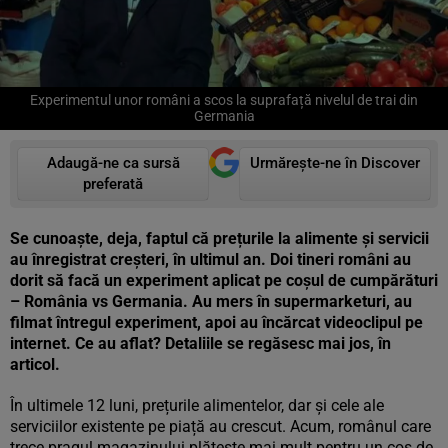
Experimentul unor români a scos la suprafață nivelul de trai din
Germania
Adaugă-ne ca sursă
Urmărește-ne în Discover
preferată
Se cunoaște, deja, faptul că prețurile la alimente și servicii
au înregistrat creșteri, în ultimul an. Doi tineri români au
dorit să facă un experiment aplicat pe coșul de cumpărături
– România vs Germania. Au mers în supermarketuri, au
filmat întregul experiment, apoi au încărcat videoclipul pe
internet. Ce au aflat? Detaliile se regăsesc mai jos, în
articol.
În ultimele 12 luni, prețurile alimentelor, dar și cele ale
serviciilor existente pe piață au crescut. Acum, românul care
trece pragul magazinului plătește mai mult pentru un coș de