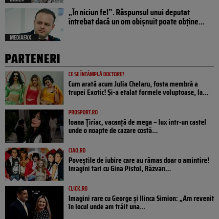
„În niciun fel”. Răspunsul unui deputat
întrebat dacă un om obișnuit poate obține...
MEDIAFAX
PARTENERI
CE SE ÎNTÂMPLĂ DOCTORE?
Cum arată acum Julia Chelaru, fosta membră a
trupei Exotic! Și-a etalat formele voluptoase, la...
PROSPORT.RO
Ioana Țiriac, vacanță de mega – lux într-un castel
unde o noapte de cazare costă...
CIAO.RO
Poveştile de iubire care au rămas doar o amintire!
Imagini tari cu Gina Pistol, Răzvan...
CLICK.RO
Imagini rare cu George și Ilinca Simion: „Am revenit
în locul unde am trăit una...