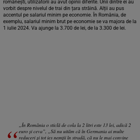
românești, utilizatorii au avut opinii diferite. Unii dintre ei au
vorbit despre nivelul de trai din țara străină. Alții au pus
accentul pe salariul minim pe economie. În România, de
exemplu, salariul minim brut pe economie se va majora de la
1 iulie 2024. Va ajunge la 3.700 de lei, de la 3.300 de lei.
„În România o sticlă de cola la 2 litri este 13 lei, adică 2
euro și ceva”, „Să nu uităm că în Germania ai multe
reduceri și tot ies nemții în stradă, că nu le mai convine