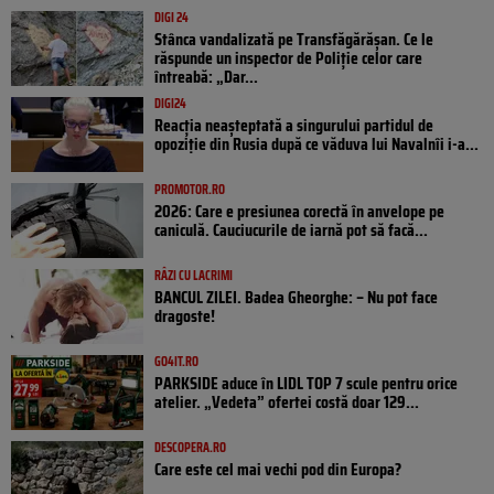
DIGI 24
Stânca vandalizată pe Transfăgărășan. Ce le
răspunde un inspector de Poliție celor care
întreabă: „Dar...
DIGI24
Reacția neașteptată a singurului partidul de
opoziţie din Rusia după ce văduva lui Navalnîi i-a...
PROMOTOR.RO
2026: Care e presiunea corectă în anvelope pe
caniculă. Cauciucurile de iarnă pot să facă...
RÂZI CU LACRIMI
BANCUL ZILEI. Badea Gheorghe: – Nu pot face
dragoste!
GO4IT.RO
PARKSIDE aduce în LIDL TOP 7 scule pentru orice
atelier. „Vedeta” ofertei costă doar 129...
DESCOPERA.RO
Care este cel mai vechi pod din Europa?