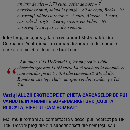
un litru de ulei – 1,79 euro, cotlet de porc – 7
euro/kilogramul, salată la pungă – 89 de cenți, Becks – 85
eurocenți, pâine cu semințe – 2 euro, Almette – 2 euro,
caserola de roșii – 2 euro, castravete Fabio – 89
eurocenți”, au spus cei doi români.
Între timp, au ajuns și la un restaurant McDonald’s din
Germania. Acolo, însă, au rămas dezamăgiți de modul în
care arată celebrul local de fast-food.
„Am ajuns și la McDonald’s, iar un meniu dublu
cheeseburger este 11,69 euro. La ei arată ca la cantină. E
cam murdar pe aici. Fără alte comentarii, Mc-ul din
România este top, clar”, au spus cei doi români, pe Tik
Tok.
Vezi și
ALUZII EROTICE PE ETICHETA CARCASELOR DE PUI
VÂNDUTE ÎN ANUMITE SUPERMARKETURI: „CODIȚA
RIDICATĂ, PIEPTUL CAM BOMBAT”
Mai mulți români au comentat la videoclipul încărcat pe Tik
Tok. Despre prețurile din supermarketurile nemțești sau