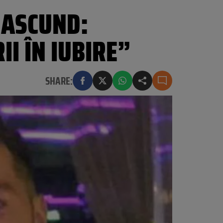
I ASCUND:
II ÎN IUBIRE”
SHARE: