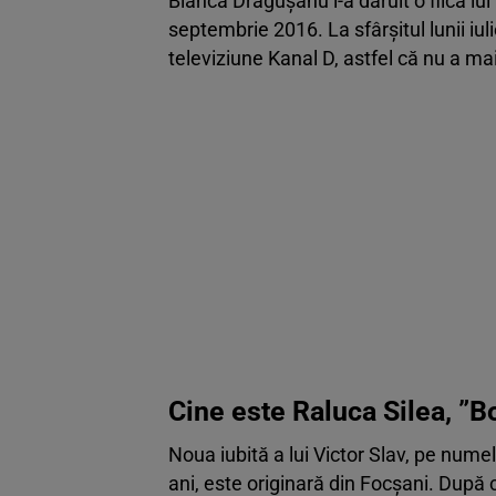
Bianca Drăgușanu i-a dăruit o fiică lui
septembrie 2016. La sfârșitul lunii iul
televiziune Kanal D, astfel că nu a m
Cine este Raluca Silea, ”
Noua iubită a lui Victor Slav, pe nume
ani, este originară din Focșani. După c