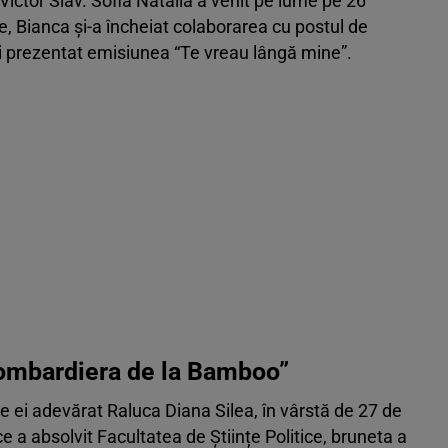
9 poze
 Victor Slav. Sofia Natalia a venit pe lume pe 26
ie, Bianca și-a încheiat colaborarea cu postul de
ai prezentat emisiunea “Te vreau lângă mine”.
Bombardiera de la Bamboo”
le ei adevărat Raluca Diana Silea, în vârstă de 27 de
e a absolvit Facultatea de Științe Politice, bruneta a