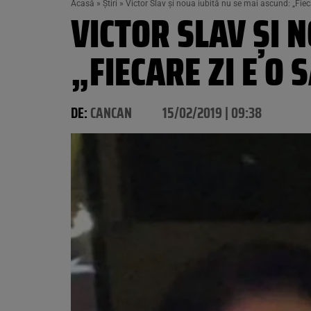
Acasă
»
Știri
»
Victor Slav și noua iubită nu se mai ascund: „Fiecar
VICTOR SLAV ȘI 
„FIECARE ZI E O 
DE:
CANCAN
15/02/2019 | 09:38