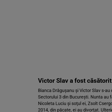
Victor Slav a fost căsător
Bianca Drăgușanu şi Victor Slav s-au c
Sectorului 3 din Bucureşti. Nunta au f
Nicoleta Luciu şi soţul ei, Zsolt Cserg
2014, din păcate, ei au divorţat. Ulteri