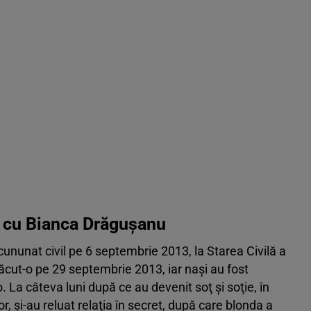
it cu Bianca Drăgușanu
ununat civil pe 6 septembrie 2013, la Starea Civilă a
ăcut-o pe 29 septembrie 2013, iar naşi au fost
o. La câteva luni după ce au devenit soţ şi soţie, în
or, şi-au reluat relaţia în secret, după care blonda a