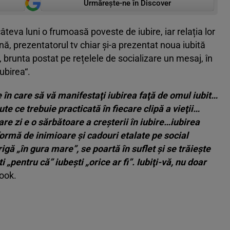
Urmărește-ne în Discover
câteva luni o frumoasă poveste de iubire, iar relația lor
nă, prezentatorul tv chiar și-a prezentat noua iubită
r, brunta postat pe rețelele de socializare un mesaj, în
ubirea“.
me în care să vă manifestaţi iubirea faţă de omul iubit…
rtute ce trebuie practicată în fiecare clipă a vieţii…
re zi e o sărbătoare a creşterii în iubire…iubirea
formă de inimioare şi cadouri etalate pe social
gă „în gura mare”, se poartă în suflet şi se trăieşte
„pentru că” iubeşti „orice ar fi”. Iubiţi-vă, nu doar
book.