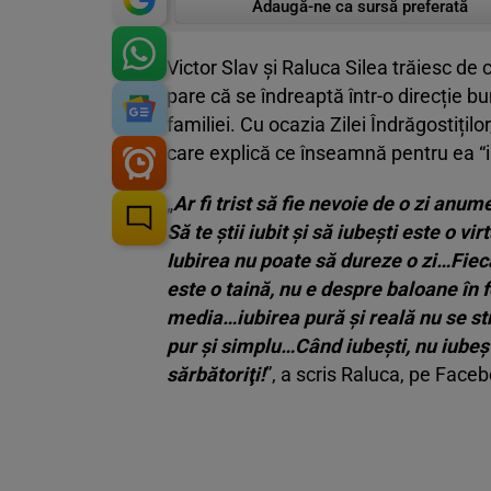
Adaugă-ne ca sursă preferată
Victor Slav și Raluca Silea trăiesc de 
pare că se îndreaptă într-o direcție bu
familiei. Cu ocazia Zilei Îndrăgostițilo
care explică ce înseamnă pentru ea “i
„
Ar fi trist să fie nevoie de o zi anu
Să te ştii iubit şi să iubeşti este o vi
Iubirea nu poate să dureze o zi…Fieca
este o taină, nu e despre baloane în 
media…iubirea pură şi reală nu se stri
pur şi simplu…Când iubeşti, nu iubeşti 
sărbătoriţi!
”, a scris Raluca, pe Face