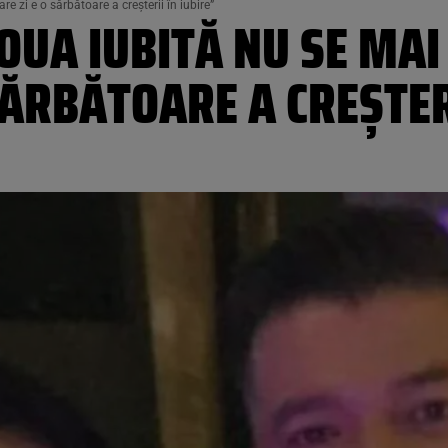
e zi e o sărbătoare a creşterii în iubire”
NOUA IUBITĂ NU SE MA
SĂRBĂTOARE A CREŞTER