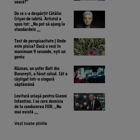
seară?”
De ce s-a despărțit Cătălin
Crișan de iubită. Artistul a
spus tot: „Nu pot să ajung la
standardele
...
Test de perspicacitate | Unde
este pisica? Dacă o vezi în
maximum 9 secunde, ești un
geniu
Răzvan, un șofer Bolt din
București, a făcut calcul. Cât a
câștigat într-o singură
săptămână
Lovitură uriașă pentru Gianni
Infantino. I se cere demisia
de la conducerea FIFA: „Nu
mai există
...
Vezi toate știrile