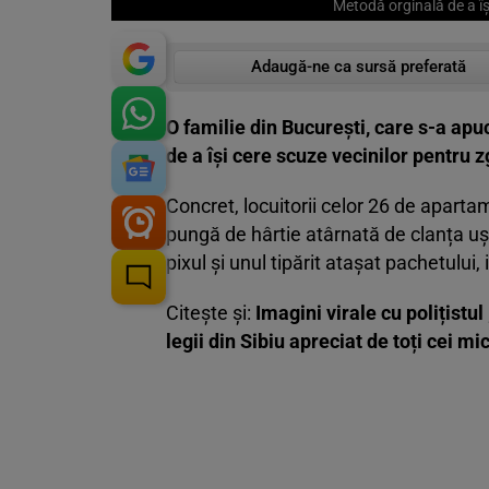
Metodă orginală de a î
Adaugă-ne ca sursă preferată
O familie din București, care s-a apu
de a își cere scuze vecinilor pentru
Concret, locuitorii celor 26 de aparta
pungă de hârtie atârnată de clanța uși
pixul și unul tipărit atașat pachetului,
Citește și:
Imagini virale cu polițistu
legii din Sibiu apreciat de toți cei m