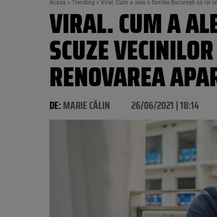
Acasă
»
Trending
»
Viral. Cum a ales o familie București să își
VIRAL. CUM A ALE
SCUZE VECINILO
RENOVAREA APAR
DE:
MARIE CĂLIN
26/06/2021 | 18:14