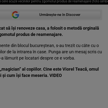
și cere scuze vecinilor pentru zgomotul produs de reamenajare (foto simbo
Urmărește-ne în Discover
cat să își renoveze casa, a folosit o metodă orginală
 zgomotul produs de reamenajare.
mente din blocul bucureștean, s-au trezit cu câte cu o
lor de la intrarea în case. Punga are un mesaj scris cu
 i-a lămurit pe locatari despre ce e vorba.
l „magician” al copiilor. Cine este Viorel Teacă, omul
ici și cum își face meseria. VIDEO