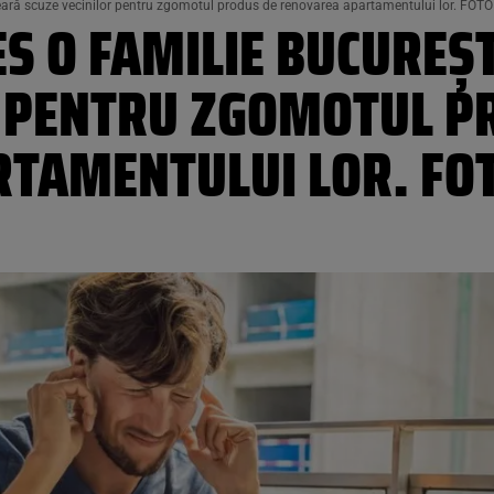
 ceară scuze vecinilor pentru zgomotul produs de renovarea apartamentului lor. FOTO
S O FAMILIE BUCUREȘT
R PENTRU ZGOMOTUL P
TAMENTULUI LOR. FO