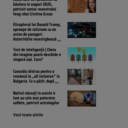
băutura în august 2026,
potrivit senior-maestrului
feng-shui Cristina Groza
Elicopterul lui Donald Trump,
aproape de coliziune cu un
avion de pasageri.
Autoritățile investighează
...
Test de inteligență | Cheia
din imagine poate deschide o
singură ușă. Care?
Concediu distrus pentru o
româncă la „all inclusive” în
Bulgaria. Ce a pățit, după
...
Nativii născuți în aceste 4
luni au cele mai puternice
suflete, potrivit astrologilor
Vezi toate știrile