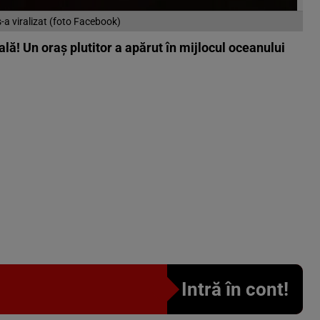
-a viralizat (foto Facebook)
ală! Un oraș plutitor a apărut în mijlocul oceanului
Intră în cont!