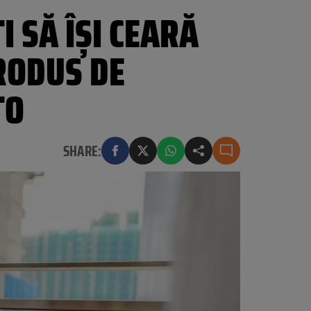
I SĂ ÎȘI CEARĂ
RODUS DE
TO
SHARE: