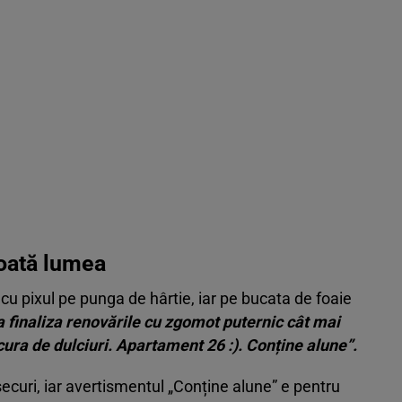
toată lumea
 cu pixul pe punga de hârtie, iar pe bucata de foaie
a finaliza renovările cu zgomot puternic cât mai
ura de dulciuri. Apartament 26 :). Conține alune”.
securi, iar avertismentul „Conține alune” e pentru