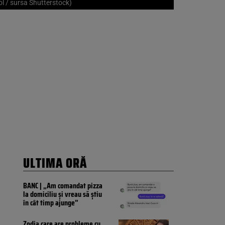
l / sursa Shutterstock)
ULTIMA ORĂ
BANC | „Am comandat pizza
la domiciliu și vreau să știu
în cât timp ajunge”
Zodia care are probleme cu