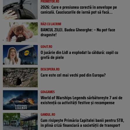
PROMOTOR.RO
2026: Care e presiunea corectă în anvelope pe
caniculă. Cauciucurile de iarnă pot să facă...
RÂZI CU LACRIMI
BANCUL ZILEI. Badea Gheorghe: – Nu pot face
dragoste!
GO4IT.RO
O jucărie din Lidl a explodat la căldură: copil cu
grefă de piele
DESCOPERA.RO
Care este cel mai vechi pod din Europa?
GO4GAMES
World of Warships Legends sărbătorește 7 ani de
existență cu activități festive și recompense
GANDUL.RO
Cum risipește Primăria Capitalei banii pentru STB,
în plină criză financiară a societății de transport