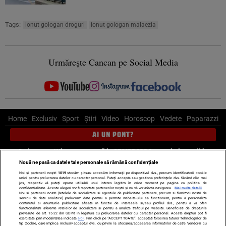
Tags:
ionut gologan droguri
ionut gologan malaezia
Urmărește Cancan pe Social Media
Home
Exclusiv
Sport
Știri
Video
Horoscop
Vedete
Paparazzi
AI UN PONT?
Scrie-ne pe Whatsapp
, sună la 0741226226 sau trimite mail la
pont@cancan.ro
Nouă ne pasă ca datele tale personale să rămână confidențiale
Noi și partenerii noștri
1019
stocăm și/sau accesăm informații pe dispozitivul dvs., precum identificatorii cookie
unici pentru prelucrarea datelor cu caracter personal. Puteți accepta sau gestiona preferințele dvs. făcând clic mai
Știri interne
Știri externe
Politică
jos, respectiv vă puteți opune utilizării unui interes legitim în orice moment pe pagina cu politica de
confidențialitate. Aceste alegeri vor fi raportate partenerilor noștri și nu vă vor afecta navigarea.
Mai multe detalii
Noi si partenerii nostri (retelele de socializare si agentiile de publicitate partenere, precum si furnizorii nostri de
servicii de date analitice) prelucram date pentru a permite website-ului sa functioneze, pentru a personaliza
Ultimele stiri
Diete
Insula Iubirii
Dictionar de vise
LIFE STYLE
continutul si anunturile publicitare afisate in functie de interesele si/sau profilul dvs., pentru a va oferi
functionalitati aferente retelelor de socializare si pentru a analiza traficul pe website. Beneficiati de drepturile
Horoscop
prevazute de art. 15-22 din GDPR in legatura cu prelucrarea datelor cu caracter personal. Aceste drepturi pot fi
exercitate prin modalitatea indicata
aici
. Prin click pe “ACCEPT TOATE”, acceptati folosirea tuturor Tehnologiilor de
tip Cookie, care implica inclusiv acceptul dvs. cu privire la stocarea/accesarea informatiilor de catre Vendor-ii cu