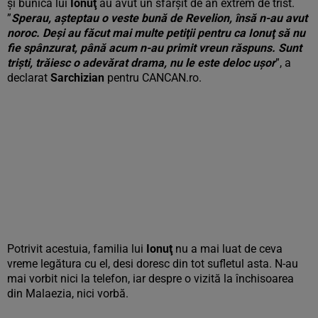
şi bunica lui
Ionuţ
au avut un sfârşit de an extrem de trist.
”
Sperau, aşteptau o veste bună de Revelion, însă n-au avut
noroc. Deşi au făcut mai multe petiţii pentru ca Ionuţ să nu
fie spânzurat, până acum n-au primit vreun răspuns. Sunt
trişti, trăiesc o adevărat drama, nu le este deloc uşor
”, a
declarat
Sarchizian
pentru CANCAN.ro.
Potrivit acestuia, familia lui
Ionuţ
nu a mai luat de ceva
vreme legătura cu el, desi doresc din tot sufletul asta. N-au
mai vorbit nici la telefon, iar despre o vizită la închisoarea
din Malaezia, nici vorbă.