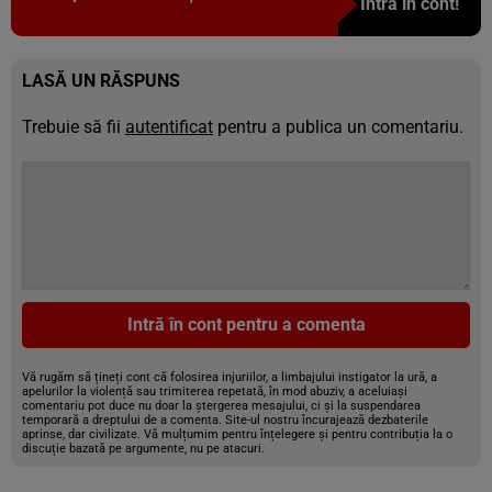
Intră în cont!
LASĂ UN RĂSPUNS
Trebuie să fii
autentificat
pentru a publica un comentariu.
Intră în cont pentru a comenta
Vă rugăm să țineți cont că folosirea injuriilor, a limbajului instigator la ură, a
apelurilor la violență sau trimiterea repetată, în mod abuziv, a aceluiași
comentariu pot duce nu doar la ștergerea mesajului, ci și la suspendarea
temporară a dreptului de a comenta. Site-ul nostru încurajează dezbaterile
aprinse, dar civilizate. Vă mulțumim pentru înțelegere și pentru contribuția la o
discuție bazată pe argumente, nu pe atacuri.