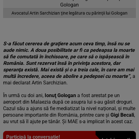
Avocatul Artin Sarchizian ţine legătura cu părinţii lui Gologan
S-a făcut cererea de graţiere acum ceva timp, însă nu se
aude nimic. A doua posibilitate ar fi ca pedeapsa la moarte
să fie comutată în închisoare, pe care să o ispăşească în
România. Sunt rezervat însă în privinţa acestora, dar
speranţa există. Mai există şi o a treia cale, în care am mai
multă încredere, aceea de abolire a pedepsei cu moarte”,
a
mai declarat Artin Sarchizian.
În urmă cu doi ani,
Ionuţ Gologan
a fost arestat pe un
aeroport din Malaezia după ce asupra lui s-au găsit droguri.
Cazul său a ajuns să fie mediatizat la nivel naţional, şi multe
persoane importante din România, printre care şi
Gigi Becali
,
au vrut să îl ajute pe tânăr. Şi MAE s-a implicat în acest caz.
Participă la conversație!