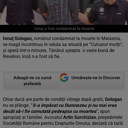
Ionuţ a fost condamnat la moarte
Ionuţ Gologan,
românul condamnat la moarte în Malaezia,
se roagă încontinuu în celula sa situată pe ”Culoarul morţii”,
şi speră într-o minune. Tânărul aştepta o veste bună de
Revelion, însă n-a fost să fie.
Adaugă-ne ca sursă
Urmărește-ne în Discover
preferată
Chiar dacă are parte de condiţii vitrege după gratii,
Gologan
nu se plânge. ”
S-a împăcat cu Dumnezeu şi nu mai vrea
decât să-i fie comutată pedeapsa cu moartea
”, spun
apropiaţi ai familiei. Avocatul
Artin Sarchizian
, preşedintele
Societăţii Române pentru Drepturile Omului, declară că tatăl