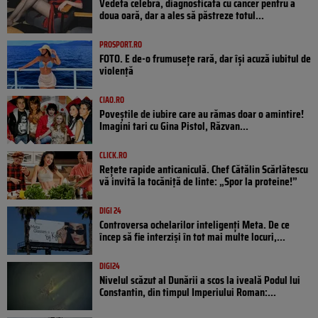
Vedeta celebră, diagnosticată cu cancer pentru a
doua oară, dar a ales să păstreze totul...
PROSPORT.RO
FOTO. E de-o frumusețe rară, dar își acuză iubitul de
violență
CIAO.RO
Poveştile de iubire care au rămas doar o amintire!
Imagini tari cu Gina Pistol, Răzvan...
CLICK.RO
Rețete rapide anticaniculă. Chef Cătălin Scărlătescu
vă invită la tocăniță de linte: „Spor la proteine!”
DIGI 24
Controversa ochelarilor inteligenți Meta. De ce
încep să fie interziși în tot mai multe locuri,...
DIGI24
Nivelul scăzut al Dunării a scos la iveală Podul lui
Constantin, din timpul Imperiului Roman:...