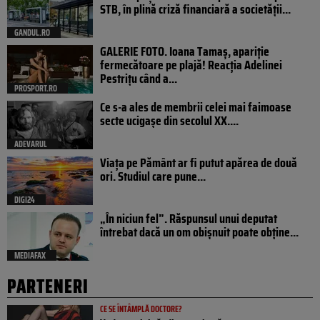
STB, în plină criză financiară a societății...
GANDUL.RO
GALERIE FOTO. Ioana Tamaş, apariție
fermecătoare pe plajă! Reacția Adelinei
Pestrițu când a...
PROSPORT.RO
Ce s-a ales de membrii celei mai faimoase
secte ucigașe din secolul XX....
ADEVARUL
Viața pe Pământ ar fi putut apărea de două
ori. Studiul care pune...
DIGI24
„În niciun fel”. Răspunsul unui deputat
întrebat dacă un om obișnuit poate obține...
MEDIAFAX
PARTENERI
CE SE ÎNTÂMPLĂ DOCTORE?