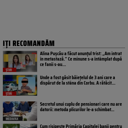
IȚI RECOMANDĂM
Alina Pușcău a făcut anunțul trist: „Am intrat
în metastază.” Ce minune s-a întâmplat după
ce fanii s-au…
ȘTIRI
Unde a fost găsit băiețelul de 3 ani care a
dispărut de la stâna din Corbu. A rătăcit…
ȘTIRI
Secretul unui cuplu de pensionari care nu are
datorii: metoda plicurilor le-a schimbat...
MEDIAFAX
Cum risipește Primăria Capitalei banii pentru