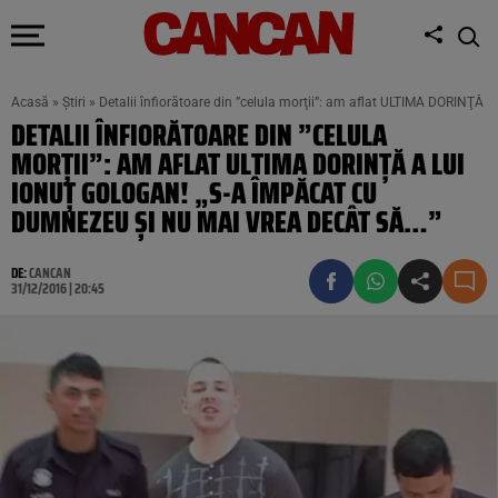
Acasă
»
Știri
»
Detalii înfiorătoare din ”celula morţii”: am aflat ULTIMA DORINŢĂ 
DETALII ÎNFIORĂTOARE DIN ”CELULA
MORŢII”: AM AFLAT ULTIMA DORINŢĂ A LUI
IONUŢ GOLOGAN! „S-A ÎMPĂCAT CU
DUMNEZEU ŞI NU MAI VREA DECÂT SĂ…”
DE:
CANCAN
31/12/2016 | 20:45