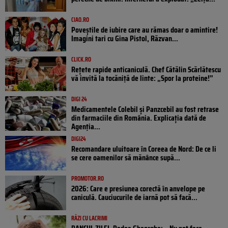
CIAO.RO
Poveştile de iubire care au rămas doar o amintire!
Imagini tari cu Gina Pistol, Răzvan...
CLICK.RO
Rețete rapide anticaniculă. Chef Cătălin Scărlătescu
vă invită la tocăniță de linte: „Spor la proteine!”
DIGI 24
Medicamentele Colebil și Panzcebil au fost retrase
din farmaciile din România. Explicația dată de
Agenția...
DIGI24
Recomandare uluitoare în Coreea de Nord: De ce li
se cere oamenilor să mănânce supă...
PROMOTOR.RO
2026: Care e presiunea corectă în anvelope pe
caniculă. Cauciucurile de iarnă pot să facă...
RÂZI CU LACRIMI