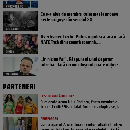
PROSPORT.RO
Ce s-a ales de membrii celei mai faimoase
secte ucigașe din secolul XX....
ADEVARUL
Avertisment critic: Putin ar putea ataca o țară
NATO încă din această toamnă....
DIGI24
„În niciun fel”. Răspunsul unui deputat
întrebat dacă un om obișnuit poate obține...
MEDIAFAX
PARTENERI
CE SE ÎNTÂMPLĂ DOCTORE?
Cum arată acum Julia Chelaru, fosta membră a
trupei Exotic! Și-a etalat formele voluptoase, la...
PROSPORT.RO
Cum a apărut Alicia, fiica marelui fotbalist, într-o
pereche de bikini. Internetul a explodat: „Zeiță...