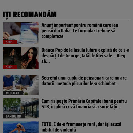
IȚI RECOMANDĂM
Anunț important pentru românii care iau
pensii din Italia. Ce formular trebuie să
completeze
ȘTIRI
Bianca Pop de la Insula Iubirii explică de ce s-a
despărțit de George, tatăl fetiței sale: „Aleg
să…
ȘTIRI
Secretul unui cuplu de pensionari care nu are
datorii: metoda plicurilor le-a schimbat...
MEDIAFAX
Cum risipește Primăria Capitalei banii pentru
STB, în plină criză financiară a societății...
GANDUL.RO
FOTO. E de-o frumusețe rară, dar își acuză
iubitul de violență