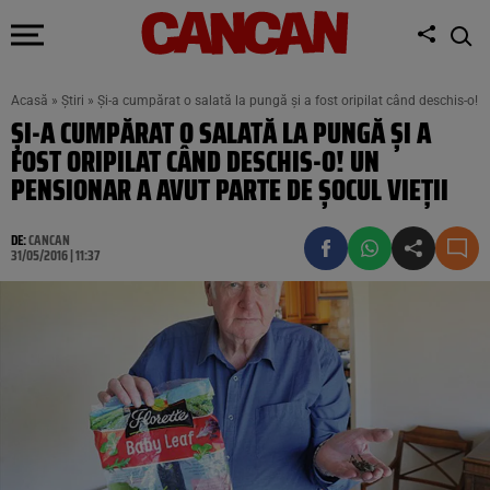
Acasă
»
Știri
»
Şi-a cumpărat o salată la pungă şi a fost oripilat când deschis-o! U
ŞI-A CUMPĂRAT O SALATĂ LA PUNGĂ ŞI A
FOST ORIPILAT CÂND DESCHIS-O! UN
PENSIONAR A AVUT PARTE DE ŞOCUL VIEŢII
DE:
CANCAN
31/05/2016 | 11:37