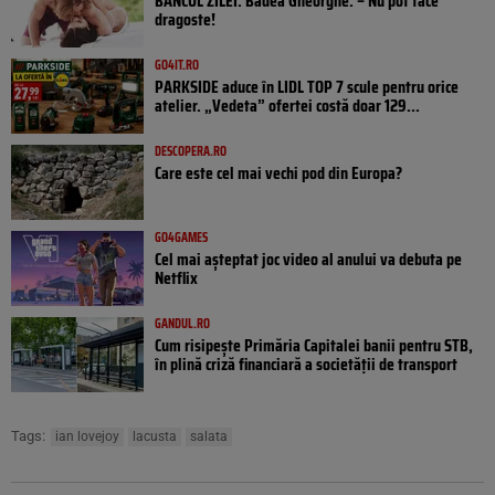
BANCUL ZILEI. Badea Gheorghe: – Nu pot face
dragoste!
GO4IT.RO
PARKSIDE aduce în LIDL TOP 7 scule pentru orice
atelier. „Vedeta” ofertei costă doar 129...
DESCOPERA.RO
Care este cel mai vechi pod din Europa?
GO4GAMES
Cel mai așteptat joc video al anului va debuta pe
Netflix
GANDUL.RO
Cum risipește Primăria Capitalei banii pentru STB,
în plină criză financiară a societății de transport
Tags:
ian lovejoy
lacusta
salata