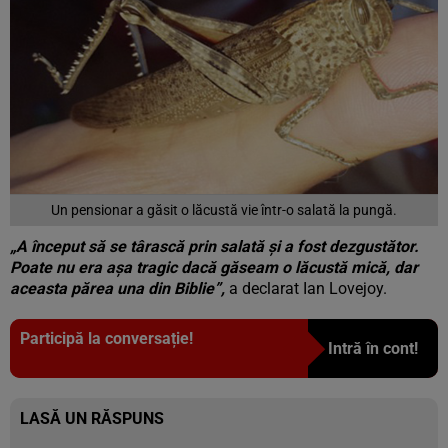
Un pensionar a găsit o lăcustă vie într-o salată la pungă.
„A început să se târască prin salată şi a fost dezgustător.
Poate nu era aşa tragic dacă găseam o lăcustă mică, dar
aceasta părea una din Biblie”,
a declarat Ian Lovejoy.
Participă la conversație!
Intră în cont!
LASĂ UN RĂSPUNS