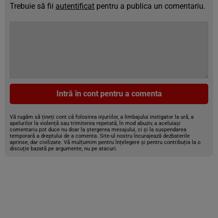
Trebuie să fii
autentificat
pentru a publica un comentariu.
Intră în cont pentru a comenta
Vă rugăm să țineți cont că folosirea injuriilor, a limbajului instigator la ură, a
apelurilor la violență sau trimiterea repetată, în mod abuziv, a aceluiași
comentariu pot duce nu doar la ștergerea mesajului, ci și la suspendarea
temporară a dreptului de a comenta. Site-ul nostru încurajează dezbaterile
aprinse, dar civilizate. Vă mulțumim pentru înțelegere și pentru contribuția la o
discuție bazată pe argumente, nu pe atacuri.