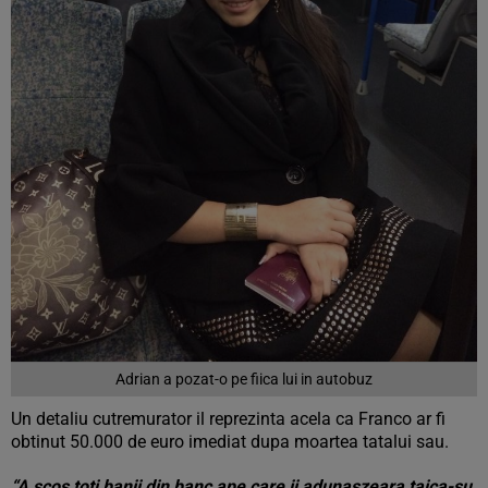
Adrian a pozat-o pe fiica lui in autobuz
Un detaliu cutremurator il reprezinta acela ca Franco ar fi
obtinut 50.000 de euro imediat dupa moartea tatalui sau.
“A scos toti banii din banc ape care ii adunaszeara taica-su