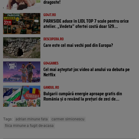
dragoste!
GO4IT.RO
PARKSIDE aduce în LIDL TOP 7 scule pentru orice
atelier. „Vedeta” ofertei costă doar 129...
DESCOPERA.RO
Care este cel mai vechi pod din Europa?
GO4GAMES
Cel mai așteptat joc video al anului va debuta pe
Netflix
GANDUL.RO
Bulgarii cumpără energie aproape gratis din
România și o revând la prețuri de zeci de...
Tags:
adrian minune fata
carmen simionescu
fiica minune a fugit de-acasa