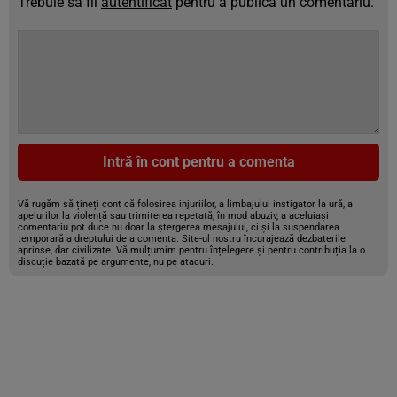
Trebuie să fii
autentificat
pentru a publica un comentariu.
Intră în cont pentru a comenta
Vă rugăm să țineți cont că folosirea injuriilor, a limbajului instigator la ură, a
apelurilor la violență sau trimiterea repetată, în mod abuziv, a aceluiași
comentariu pot duce nu doar la ștergerea mesajului, ci și la suspendarea
temporară a dreptului de a comenta. Site-ul nostru încurajează dezbaterile
aprinse, dar civilizate. Vă mulțumim pentru înțelegere și pentru contribuția la o
discuție bazată pe argumente, nu pe atacuri.