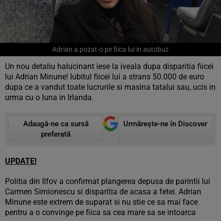
Adrian a pozat-o pe fiica lui in autobuz
Un nou detaliu halucinant iese la iveala dupa disparitia fiicei
lui Adrian Minune! Iubitul fiicei lui a strans 50.000 de euro
dupa ce a vandut toate lucrurile si masina tatalui sau, ucis in
urma cu o luna in Irlanda.
Adaugă-ne ca sursă
Urmărește-ne în Discover
preferată
UPDATE!
Politia din Ilfov a confirmat plangerea depusa de parintii lui
Carmen Simionescu si disparitia de acasa a fetei. Adrian
Minune este extrem de suparat si nu stie ce sa mai face
pentru a o convinge pe fiica sa cea mare sa se intoarca