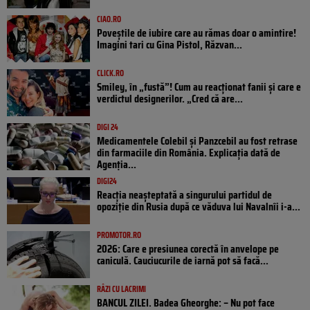
CIAO.RO
Poveştile de iubire care au rămas doar o amintire!
Imagini tari cu Gina Pistol, Răzvan...
CLICK.RO
Smiley, în „fustă”! Cum au reacționat fanii și care e
verdictul designerilor. „Cred că are...
DIGI 24
Medicamentele Colebil și Panzcebil au fost retrase
din farmaciile din România. Explicația dată de
Agenția...
DIGI24
Reacția neașteptată a singurului partidul de
opoziţie din Rusia după ce văduva lui Navalnîi i-a...
PROMOTOR.RO
2026: Care e presiunea corectă în anvelope pe
caniculă. Cauciucurile de iarnă pot să facă...
RÂZI CU LACRIMI
BANCUL ZILEI. Badea Gheorghe: – Nu pot face