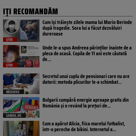
IȚI RECOMANDĂM
Cum își trăiește zilele mama lui Mario Berinde
după tragedie. Sora lui a făcut dezvăluiri
dureroase
ȘTIRI
Unde le-a spus Andreea părinților înainte de a
pleca de acasă. Copila de 11 ani este căutată
de…
ȘTIRI
Secretul unui cuplu de pensionari care nu are
datorii: metoda plicurilor le-a schimbat...
MEDIAFAX
Bulgarii cumpără energie aproape gratis din
România și o revând la prețuri de...
GANDUL.RO
Cum a apărut Alicia, fiica marelui fotbalist,
într-o pereche de bikini. Internetul a...