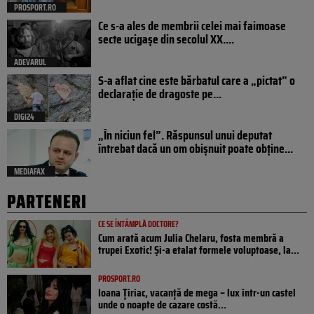
PROSPORT.RO
Ce s-a ales de membrii celei mai faimoase
secte ucigașe din secolul XX....
ADEVARUL
S-a aflat cine este bărbatul care a „pictat” o
declarație de dragoste pe...
DIGI24
„În niciun fel”. Răspunsul unui deputat
întrebat dacă un om obișnuit poate obține...
MEDIAFAX
PARTENERI
CE SE ÎNTÂMPLĂ DOCTORE?
Cum arată acum Julia Chelaru, fosta membră a
trupei Exotic! Și-a etalat formele voluptoase, la...
PROSPORT.RO
Ioana Țiriac, vacanță de mega – lux într-un castel
unde o noapte de cazare costă...