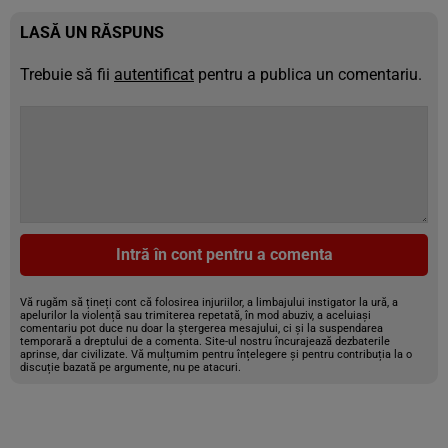
LASĂ UN RĂSPUNS
Trebuie să fii
autentificat
pentru a publica un comentariu.
Intră în cont pentru a comenta
Vă rugăm să țineți cont că folosirea injuriilor, a limbajului instigator la ură, a
apelurilor la violență sau trimiterea repetată, în mod abuziv, a aceluiași
comentariu pot duce nu doar la ștergerea mesajului, ci și la suspendarea
temporară a dreptului de a comenta. Site-ul nostru încurajează dezbaterile
aprinse, dar civilizate. Vă mulțumim pentru înțelegere și pentru contribuția la o
discuție bazată pe argumente, nu pe atacuri.