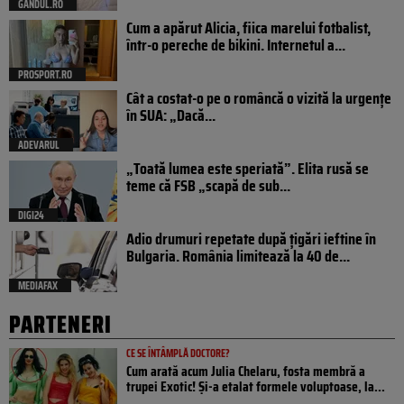
GANDUL.RO
Cum a apărut Alicia, fiica marelui fotbalist,
într-o pereche de bikini. Internetul a...
PROSPORT.RO
Cât a costat-o pe o româncă o vizită la urgențe
în SUA: „Dacă...
ADEVARUL
„Toată lumea este speriată”. Elita rusă se
teme că FSB „scapă de sub...
DIGI24
Adio drumuri repetate după țigări ieftine în
Bulgaria. România limitează la 40 de...
MEDIAFAX
PARTENERI
CE SE ÎNTÂMPLĂ DOCTORE?
Cum arată acum Julia Chelaru, fosta membră a
trupei Exotic! Și-a etalat formele voluptoase, la...