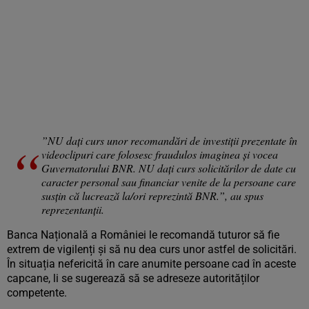
”NU dați curs unor recomandări de investiții prezentate în
videoclipuri care folosesc fraudulos imaginea și vocea
Guvernatorului BNR. NU dați curs solicitărilor de date cu
caracter personal sau financiar venite de la persoane care
susțin că lucrează la/ori reprezintă BNR.”, au spus
reprezentanții.
Banca Națională a României le recomandă tuturor să fie
extrem de vigilenți și să nu dea curs unor astfel de solicitări.
În situația nefericită în care anumite persoane cad în aceste
capcane, li se sugerează să se adreseze autorităților
competente.