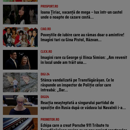
PROSPORT.RO
Ioana Țiriac, vacanță de mega – lux într-un castel
unde o noapte de cazare costă...
CIAO.RO
Poveştile de iubire care au rămas doar o amintire!
Imagini tari cu Gina Pistol, Răzvan...
CLICK.RO
Imagini rare cu George și Ilinca Simion: „Am revenit
în locul unde am trăit una...
DIGI 24
Stânca vandalizată pe Transfăgărășan. Ce le
răspunde un inspector de Poliție celor care
întreabă: „Dar...
DIGI24
Reacția neașteptată a singurului partidul de
opoziţie din Rusia după ce văduva lui Navalnîi i-a...
PROMOTOR.RO
Echipa care a creat Porsche 911 Tribute to