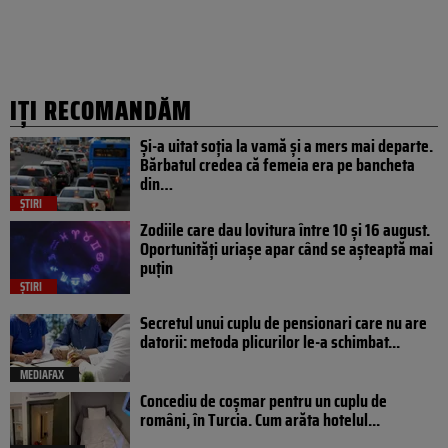
IȚI RECOMANDĂM
Și-a uitat soția la vamă și a mers mai departe.
Bărbatul credea că femeia era pe bancheta
din…
ȘTIRI
Zodiile care dau lovitura între 10 și 16 august.
Oportunități uriașe apar când se așteaptă mai
puțin
ȘTIRI
Secretul unui cuplu de pensionari care nu are
datorii: metoda plicurilor le-a schimbat...
MEDIAFAX
Concediu de coșmar pentru un cuplu de
români, în Turcia. Cum arăta hotelul...