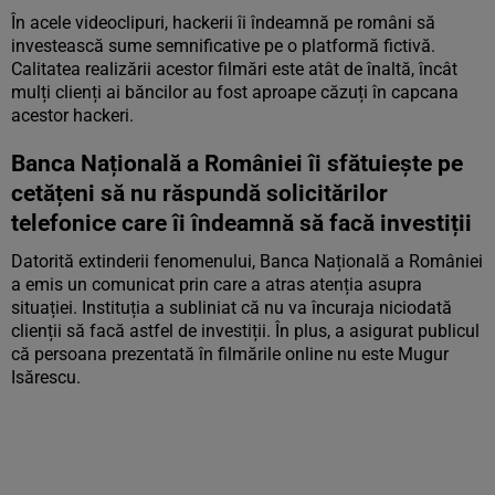
În acele videoclipuri, hackerii îi îndeamnă pe români să
investească sume semnificative pe o platformă fictivă.
Calitatea realizării acestor filmări este atât de înaltă, încât
mulți clienți ai băncilor au fost aproape căzuți în capcana
acestor hackeri.
Banca Națională a României îi sfătuiește pe
cetățeni să nu răspundă solicitărilor
telefonice care îi îndeamnă să facă investiții
Datorită extinderii fenomenului, Banca Națională a României
a emis un comunicat prin care a atras atenția asupra
situației. Instituția a subliniat că nu va încuraja niciodată
clienții să facă astfel de investiții. În plus, a asigurat publicul
că persoana prezentată în filmările online nu este Mugur
Isărescu.