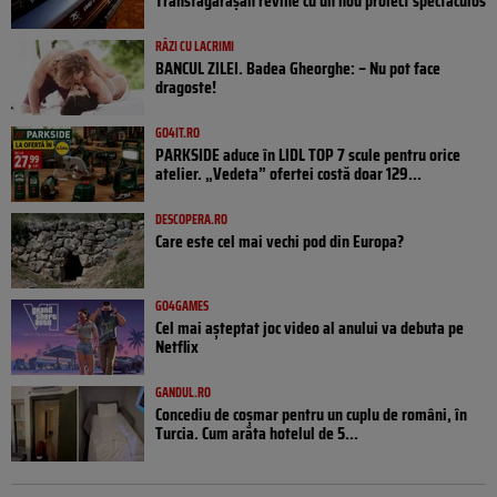
Transfăgărășan revine cu un nou proiect spectaculos
RÂZI CU LACRIMI
BANCUL ZILEI. Badea Gheorghe: – Nu pot face
dragoste!
GO4IT.RO
PARKSIDE aduce în LIDL TOP 7 scule pentru orice
atelier. „Vedeta” ofertei costă doar 129...
DESCOPERA.RO
Care este cel mai vechi pod din Europa?
GO4GAMES
Cel mai așteptat joc video al anului va debuta pe
Netflix
GANDUL.RO
Concediu de coșmar pentru un cuplu de români, în
Turcia. Cum arăta hotelul de 5...