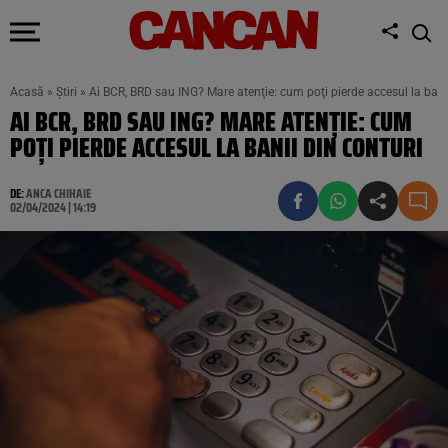
Acasă
»
Știri
»
Ai BCR, BRD sau ING? Mare atenţie: cum poţi pierde accesul la banii
AI BCR, BRD SAU ING? MARE ATENŢIE: CUM
POŢI PIERDE ACCESUL LA BANII DIN CONTURI
DE:
ANCA CHIHAIE
02/04/2024 | 14:19