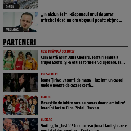
DIGI24
„În niciun fel”. Răspunsul unui deputat
întrebat dacă un om obișnuit poate obține...
MEDIAFAX
PARTENERI
CE SE ÎNTÂMPLĂ DOCTORE?
Cum arată acum Julia Chelaru, fosta membră a
trupei Exotic! Și-a etalat formele voluptoase, la...
PROSPORT.RO
Ioana Țiriac, vacanță de mega – lux într-un castel
unde o noapte de cazare costă...
CIAO.RO
Poveştile de iubire care au rămas doar o amintire!
Imagini tari cu Gina Pistol, Răzvan...
CLICK.RO
Smiley, în „fustă”! Cum au reacționat fanii și care e
verdictul designerilor. „Cred că are...