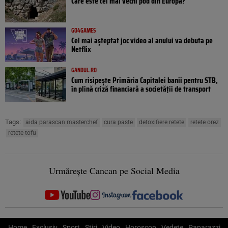
Care este cel mai vechi pod din Europa?
GO4GAMES
Cel mai așteptat joc video al anului va debuta pe
Netflix
GANDUL.RO
Cum risipește Primăria Capitalei banii pentru STB,
în plină criză financiară a societății de transport
Tags:
aida parascan masterchef
cura paste
detoxifiere retete
retete orez
retete tofu
Urmărește Cancan pe Social Media
Home
Exclusiv
Sport
Știri
Video
Horoscop
Vedete
Paparazzi