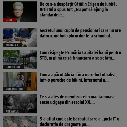
De ce s-a despărțit Cătălin Crișan de iubită.
Artistul a spus tot: „Nu pot să ajung la
standardele…
ȘTIRI
Secretul unui cuplu de pensionari care nu are
datorii: metoda plicurilor le-a schimbat...
MEDIAFAX
Cum risipește Primăria Capitalei banii pentru
STB, în plină criză financiară a societății...
GANDUL.RO
Cum a apărut Alicia, fiica marelui fotbalist,
într-o pereche de bikini. Internetul a...
PROSPORT.RO
Ce s-a ales de membrii celei mai faimoase
secte ucigașe din secolul XX....
ADEVARUL
S-a aflat cine este bărbatul care a „pictat” o
declarație de dragoste pe...