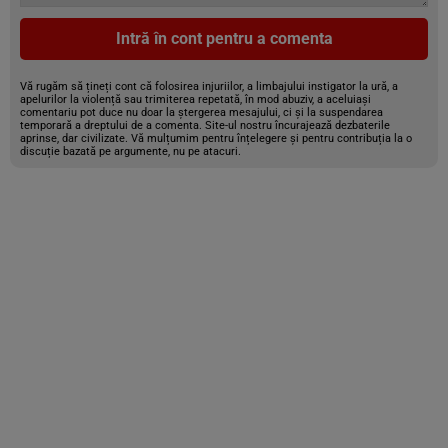
Intră în cont pentru a comenta
Vă rugăm să țineți cont că folosirea injuriilor, a limbajului instigator la ură, a
apelurilor la violență sau trimiterea repetată, în mod abuziv, a aceluiași
comentariu pot duce nu doar la ștergerea mesajului, ci și la suspendarea
temporară a dreptului de a comenta. Site-ul nostru încurajează dezbaterile
aprinse, dar civilizate. Vă mulțumim pentru înțelegere și pentru contribuția la o
discuție bazată pe argumente, nu pe atacuri.