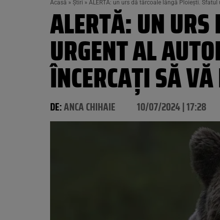
Acasă
»
Știri
»
ALERTĂ: un urs dă târcoale lângă Ploieşti. Sfatul ur
ALERTĂ: UN URS 
URGENT AL AUTOR
ÎNCERCAŢI SĂ VĂ
DE:
ANCA CHIHAIE
10/07/2024 | 17:28