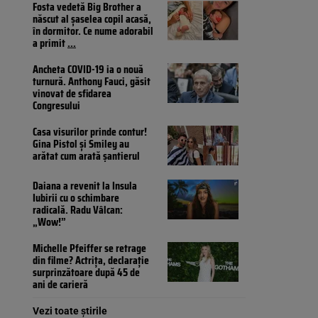
Fosta vedetă Big Brother a
născut al șaselea copil acasă,
în dormitor. Ce nume adorabil
a primit
...
Ancheta COVID-19 ia o nouă
turnură. Anthony Fauci, găsit
vinovat de sfidarea
Congresului
Casa visurilor prinde contur!
Gina Pistol și Smiley au
arătat cum arată șantierul
Daiana a revenit la Insula
Iubirii cu o schimbare
radicală. Radu Vâlcan:
„Wow!”
Michelle Pfeiffer se retrage
din filme? Actrița, declarație
surprinzătoare după 45 de
ani de carieră
Vezi toate știrile