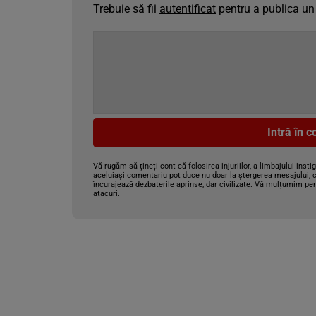
Trebuie să fii
autentificat
pentru a publica un
Intră în 
Vă rugăm să țineți cont că folosirea injuriilor, a limbajului insti
aceluiași comentariu pot duce nu doar la ștergerea mesajului, c
încurajează dezbaterile aprinse, dar civilizate. Vă mulțumim pen
atacuri.