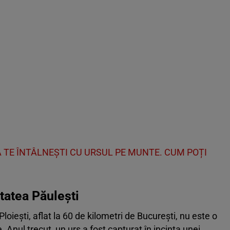
Ă TE ÎNTÂLNEȘTI CU URSUL PE MUNTE. CUM POȚI
itatea Păulești
 Ploiești, aflat la 60 de kilometri de București, nu este o
 Anul trecut, un urs a fost capturat în incinta unei