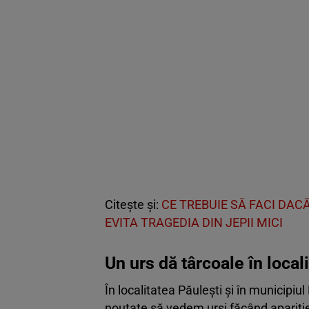
Citește și:
CE TREBUIE SĂ FACI DAC
EVITA TRAGEDIA DIN JEPII MICI
Un urs dă târcoale în local
În localitatea Păulești și în municipiul
noutate să vedem urși făcând apariție.