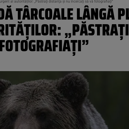
gent al autorităților: „Păstraţi distanţa şi nu încercaţi să vă fotografiaţi”
DĂ TÂRCOALE LÂNGĂ PL
ITĂȚILOR: „PĂSTRAŢI
 FOTOGRAFIAŢI”