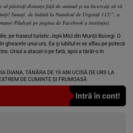
să păstraţi distanţa faţă de animal şi nu încercaţi să vă
hrăniţi! Sunaţi de îndată la Numărul de Urgenţă 112!”, a
unei Păuleşti pe pagina de Facebook a instituţiei.
ulie, pe traseul turistic Jepii Mici din Munții Bucegi. O
n ghearele unui urs. Ea și iubitul ei se aflau pe potecă
ins. Ursul a atacat-o pe fată, apoi a târât-o în
IA DIANA, TÂNĂRA DE 19 ANI UCISĂ DE URS LA
TĂ EXTREM DE CUMINTE ȘI FRUMOASĂ
Intră în cont!