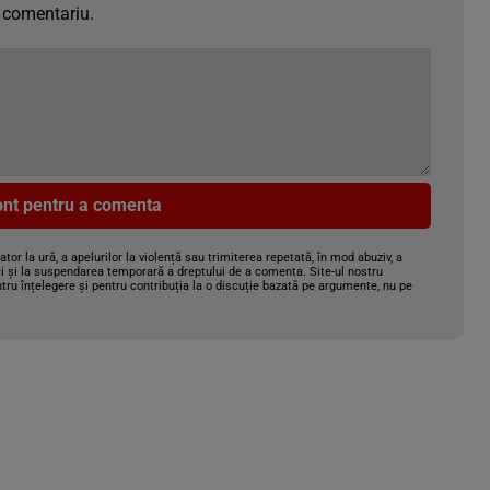
 comentariu.
cont pentru a comenta
gator la ură, a apelurilor la violență sau trimiterea repetată, în mod abuziv, a
i și la suspendarea temporară a dreptului de a comenta. Site-ul nostru
tru înțelegere și pentru contribuția la o discuție bazată pe argumente, nu pe