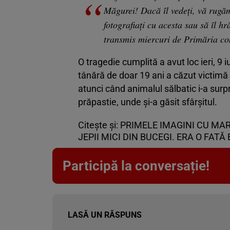
Măgurei! Dacă îl vedeţi, vă rugăm 
fotografiaţi cu acesta sau să îl 
transmis miercuri de Primăria com
O tragedie cumplită a avut loc ieri, 9 i
tânără de doar 19 ani a căzut victimă î
atunci când animalul sălbatic i-a surpr
prăpastie, unde și-a găsit sfârșitul.
Citește și:
PRIMELE IMAGINI CU MAR
JEPII MICI DIN BUCEGI. ERA O FA
Participă la conversație!
LASĂ UN RĂSPUNS