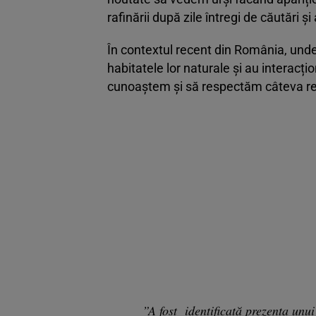
rafinării după zile întregi de căutări ș
În contextul recent din România, unde 
habitatele lor naturale și au interacț
cunoaștem și să respectăm câteva re
”A fost identificată prezenţa unu