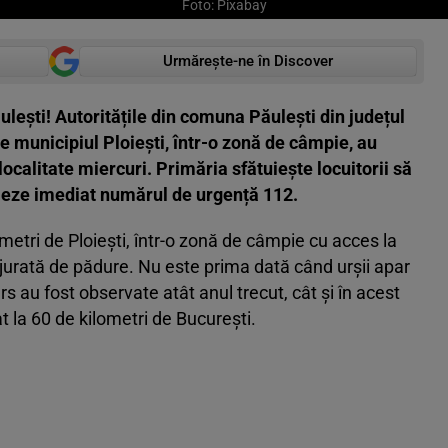
Foto: Pixabay
Urmărește-ne în Discover
ulești! Autoritățile din comuna Păulești din județul
de municipiul Ploiești, într-o zonă de câmpie, au
localitate miercuri. Primăria sfătuiește locuitorii să
eleze imediat numărul de urgență 112.
metri de Ploiești, într-o zonă de câmpie cu acces la
njurată de pădure. Nu este prima dată când urșii apar
urs au fost observate atât anul trecut, cât și în acest
uat la 60 de kilometri de București.