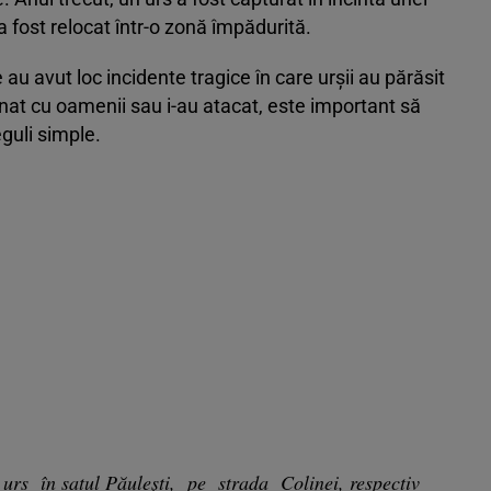
i a fost relocat într-o zonă împădurită.
au avut loc incidente tragice în care urșii au părăsit
ionat cu oamenii sau i-au atacat, este important să
guli simple.
i urs în satul Păuleşti, pe strada Colinei, respectiv