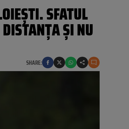
OIEŞTI. SFATUL
 DISTANŢA ŞI NU
SHARE: