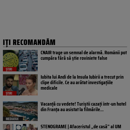
IȚI RECOMANDĂM
CNAIR trage un semnal de alarmă. Românii pot
cumpăra fără să știe roviniete false
ȘTIRI
Iubita lui Andi de la Insula Iubirii a trecut prin
clipe dificile. Ce au arătat investigațiile
medicale
ȘTIRI
Vacanță cu vedete! Turiștii cazați într-un hotel
din Franța au asistat la filmările...
MEDIAFAX
STENOGRAME | Afaceristul „de casă” al UM