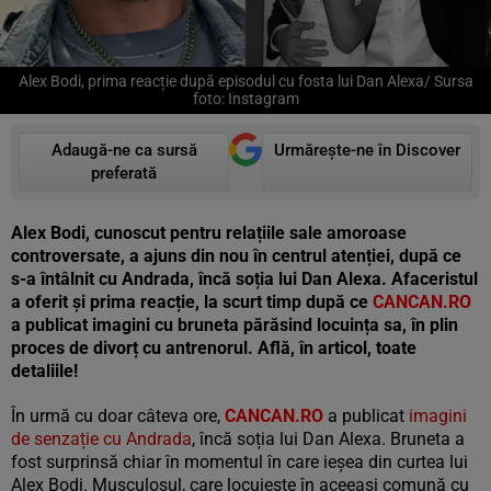
Alex Bodi, prima reacție după episodul cu fosta lui Dan Alexa/ Sursa
foto: Instagram
Adaugă-ne ca sursă
Urmărește-ne în Discover
preferată
Alex Bodi, cunoscut pentru relațiile sale amoroase
controversate, a ajuns din nou în centrul atenției, după ce
s-a întâlnit cu Andrada, încă soția lui Dan Alexa. Afaceristul
a oferit și prima reacție, la scurt timp după ce
CANCAN.RO
a publicat imagini cu bruneta părăsind locuința sa, în plin
proces de divorț cu antrenorul. Află, în articol, toate
detaliile!
În urmă cu doar câteva ore,
CANCAN.RO
a publicat
imagini
de senzație cu Andrada
, încă soția lui Dan Alexa. Bruneta a
fost surprinsă chiar în momentul în care ieşea din curtea lui
Alex Bodi. Musculosul, care locuieşte în aceeaşi comună cu