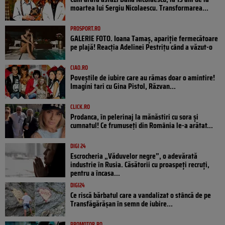
moartea lui Sergiu Nicolaescu. Transformarea...
PROSPORT.RO
GALERIE FOTO. Ioana Tamaş, apariție fermecătoare
pe plajă! Reacția Adelinei Pestrițu când a văzut-o
CIAO.RO
Poveştile de iubire care au rămas doar o amintire!
Imagini tari cu Gina Pistol, Răzvan...
CLICK.RO
Prodanca, în pelerinaj la mănăstiri cu sora și
cumnatul! Ce frumuseți din România le-a arătat...
DIGI 24
Escrocheria „Văduvelor negre”, o adevărată
industrie în Rusia. Căsătorii cu proaspeți recruți,
pentru a încasa...
DIGI24
Ce riscă bărbatul care a vandalizat o stâncă de pe
Transfăgărășan în semn de iubire...
PROMOTOR.RO