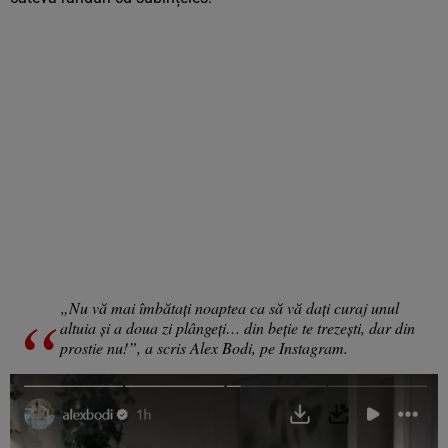
„Nu vă mai îmbătați noaptea ca să vă dați curaj unul
altuia și a doua zi plângeți… din beție te trezești, dar din
prostie nu!”, a scris Alex Bodi, pe Instagram.