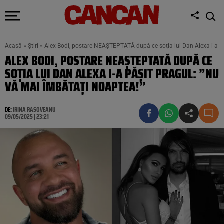
Acasă
»
Știri
»
Alex Bodi, postare NEAȘTEPTATĂ după ce soția lui Dan Alexa i-a pă
ALEX BODI, POSTARE NEAȘTEPTATĂ DUPĂ CE
SOȚIA LUI DAN ALEXA I-A PĂȘIT PRAGUL: ”NU
VĂ MAI ÎMBĂTAȚI NOAPTEA!”
DE:
IRINA RASOVEANU
09/05/2025 | 23:21