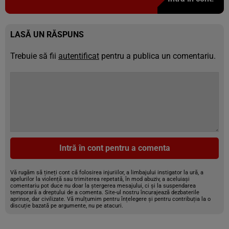
LASĂ UN RĂSPUNS
Trebuie să fii
autentificat
pentru a publica un comentariu.
Intră în cont pentru a comenta
Vă rugăm să țineți cont că folosirea injuriilor, a limbajului instigator la ură, a
apelurilor la violență sau trimiterea repetată, în mod abuziv, a aceluiași
comentariu pot duce nu doar la ștergerea mesajului, ci și la suspendarea
temporară a dreptului de a comenta. Site-ul nostru încurajează dezbaterile
aprinse, dar civilizate. Vă mulțumim pentru înțelegere și pentru contribuția la o
discuție bazată pe argumente, nu pe atacuri.