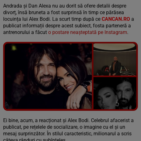
Andrada și Dan Alexa nu au dorit să ofere detalii despre
divorț, însă bruneta a fost surprinsă în timp ce părăsea
locuința lui Alex Bodi. La scurt timp după ce
CANCAN.RO
a
publicat informații despre acest subiect, fosta parteneră a
antrenorului a făcut
o postare neașteptată pe Instagram
.
Vezi galeria foto
15 poze
Ei bine, acum, a reacționat și Alex Bodi. Celebrul afacerist a
publicat, pe rețelele de socializare, o imagine cu el și un
mesaj surprinzător. În stilul caracteristic, milionarul a scris
câteva rânduri cu subînțeles.