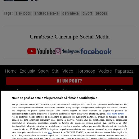
Tags:
alex bodi
andrada alexa
dan alexa
divort
proces
Urmărește Cancan pe Social Media
Home
Exclusiv
Sport
Știri
Video
Horoscop
Vedete
Paparazzi
AI UN PONT?
Scrie-ne pe Whatsapp
, sună la 0741226226 sau trimite mail la
pont@cancan.ro
Nouă ne pasă ca datele tale personale să rămână confidențiale
Noi și partenerii noștri
1017
stocăm și/sau accesăm informații pe dispozitivul dvs., precum identificatorii cookie
unici pentru prelucrarea datelor cu caracter personal. Puteți accepta sau gestiona preferințele dvs. făcând clic mai
Știri interne
Știri externe
Politică
jos, respectiv vă puteți opune utilizării unui interes legitim în orice moment pe pagina cu politica de
confidențialitate. Aceste alegeri vor fi raportate partenerilor noștri și nu vă vor afecta navigarea.
Mai multe detalii
Noi si partenerii nostri (retelele de socializare si agentiile de publicitate partenere, precum si furnizorii nostri de
servicii de date analitice) prelucram date pentru a permite website-ului sa functioneze, pentru a personaliza
Ultimele stiri
Diete
Insula Iubirii
Dictionar de vise
LIFE STYLE
continutul si anunturile publicitare afisate in functie de interesele si/sau profilul dvs., pentru a va oferi
functionalitati aferente retelelor de socializare si pentru a analiza traficul pe website. Beneficiati de drepturile
Horoscop
prevazute de art. 15-22 din GDPR in legatura cu prelucrarea datelor cu caracter personal. Aceste drepturi pot fi
exercitate prin modalitatea indicata
aici
. Prin click pe “ACCEPT TOATE”, acceptati folosirea tuturor Tehnologiilor de
tip Cookie, care implica inclusiv acceptul dvs. cu privire la stocarea/accesarea informatiilor de catre Vendor-ii cu
care colaboram. Prin click pe “VREAU SA MODIFIC SETARILE INDIVIDUAL” puteti schimba preferintele in mod