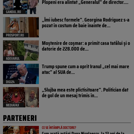
Plopeni era alintat „Generalul” de director....
GANDUL.RO
„Îmi iubesc formele”. Georgina Rodriguez s-a
pozat în costum de baie înainte de...
PROSPORT.RO
Moștenire de coșmar: a primit casa tatălui și o
datorie de 228.000 de...
ADEVARUL
Trump spune cum a oprit Iranul „cel mai mare
atac” al SUA de...
DIGI24
„Slujba mea este plictisitoare”. Politician dat
de gol de un mesaj trimis în...
MEDIAFAX
PARTENERI
CE SE ÎNTÂMPLĂ DOCTORE?
Cum arată astăzi Dana Nicolaescu, la 13 ani de la