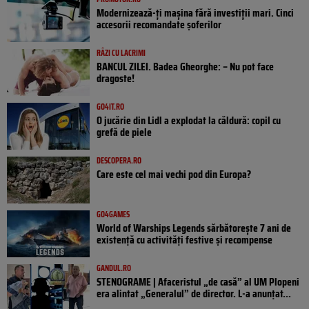
Modernizează-ți mașina fără investiții mari. Cinci
accesorii recomandate șoferilor
RÂZI CU LACRIMI
BANCUL ZILEI. Badea Gheorghe: – Nu pot face
dragoste!
GO4IT.RO
O jucărie din Lidl a explodat la căldură: copil cu
grefă de piele
DESCOPERA.RO
Care este cel mai vechi pod din Europa?
GO4GAMES
World of Warships Legends sărbătorește 7 ani de
existență cu activități festive și recompense
GANDUL.RO
STENOGRAME | Afaceristul „de casă” al UM Plopeni
era alintat „Generalul” de director. L-a anunțat...