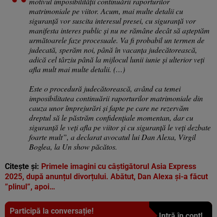
motivul imposibilității continuării raporturilor
matrimoniale pe viitor. Acum, mai multe detalii cu
siguranță vor suscita interesul presei, cu siguranță vor
manifesta interes public și nu ne rămâne decât să așteptăm
următoarele faze procesuale. Va fi probabil un termen de
judecată, sperăm noi, până în vacanța judecătorească,
adică cel târziu până la mijlocul lunii iunie și ulterior veți
afla mult mai multe detalii. (…)
Este o procedură judecătorească, având ca temei
imposibilitatea continuării raporturilor matrimoniale din
cauza unor împrejurări și fapte pe care ne rezervăm
dreptul să le păstrăm confidențiale momentan, dar cu
siguranță le veți afla pe viitor și cu siguranță le veți dezbate
foarte mult”, a declarat avocatul lui Dan Alexa, Virgil
Boglea, la Un show păcătos.
Citește și:
Primele imagini cu câștigătorul Asia Express
2025, după anunțul divorțului. Abătut, Dan Alexa și-a făcut
”plinul”, apoi…
Participă la conversație!
Intră în cont!