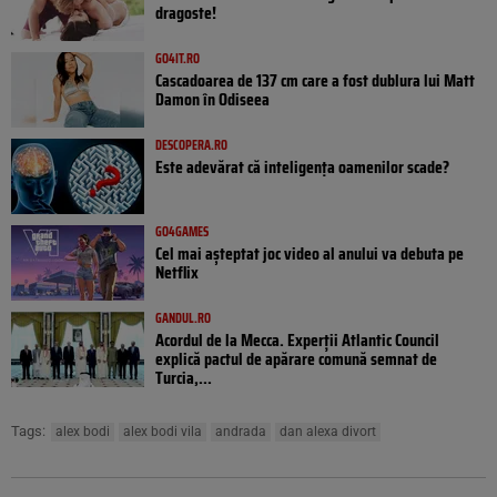
dragoste!
GO4IT.RO
Cascadoarea de 137 cm care a fost dublura lui Matt
Damon în Odiseea
DESCOPERA.RO
Este adevărat că inteligența oamenilor scade?
GO4GAMES
Cel mai așteptat joc video al anului va debuta pe
Netflix
GANDUL.RO
Acordul de la Mecca. Experții Atlantic Council
explică pactul de apărare comună semnat de
Turcia,...
Tags:
alex bodi
alex bodi vila
andrada
dan alexa divort