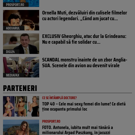
PROSPORT.RO
Ornella Muti, dezvăluiri din culisele filmelor
cu actori legendari. „Când am jucat cu...
ADEVARUL
EXCLUSIV Gheorghiu, atac dur la Grindeanu:
Nu e capabil să fie solidar cu...
DIGI24
SCANDAL monstru înainte de un zbor Anglia-
SUA. Scenele din avion au devenit virale
MEDIAFAX
PARTENERI
CE SE ÎNTÂMPLĂ DOCTORE?
TOP 40 – Cele mai sexy femei din lume! Ce dietă
ține ocupanta primului loc
PROSPORT.RO
FOTO. Antonela, iubita mult mai tânără a
milionarului Arpad Paszkany, în jacuzzi