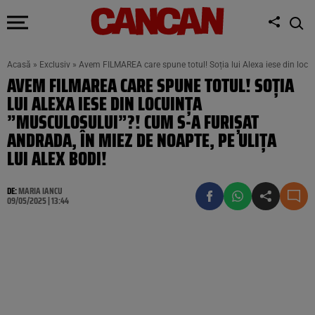
Acasă
»
Exclusiv
»
Avem FILMAREA care spune totul! Soția lui Alexa iese din locui
AVEM FILMAREA CARE SPUNE TOTUL! SOȚIA
LUI ALEXA IESE DIN LOCUINȚA
”MUSCULOSULUI”?! CUM S-A FURIȘAT
ANDRADA, ÎN MIEZ DE NOAPTE, PE ULIȚA
LUI ALEX BODI!
DE:
MARIA IANCU
09/05/2025 | 13:44