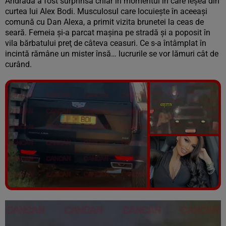
Andrada a fost surprinsă chiar în momentul în care ieşea din
curtea lui Alex Bodi. Musculosul care locuieşte în aceeaşi
comună cu Dan Alexa, a primit vizita brunetei la ceas de
seară. Femeia şi-a parcat maşina pe stradă şi a poposit în
vila bărbatului preţ de câteva ceasuri. Ce s-a întâmplat în
incintă rămâne un mister însă… lucrurile se vor lămuri cât de
curând.
Vezi galeria foto
7 poze