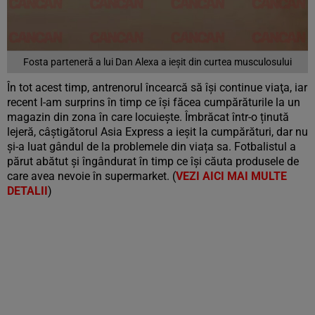
Fosta parteneră a lui Dan Alexa a ieşit din curtea musculosului
În tot acest timp, antrenorul încearcă să îşi continue viaţa, iar
recent l-am surprins în timp ce îşi făcea cumpărăturile la un
magazin din zona în care locuieşte. Îmbrăcat într-o ținută
lejeră, câștigătorul Asia Express a ieșit la cumpărături, dar nu
și-a luat gândul de la problemele din viața sa. Fotbalistul a
părut abătut și îngândurat în timp ce își căuta produsele de
care avea nevoie în supermarket. (
VEZI AICI MAI MULTE
DETALII
)