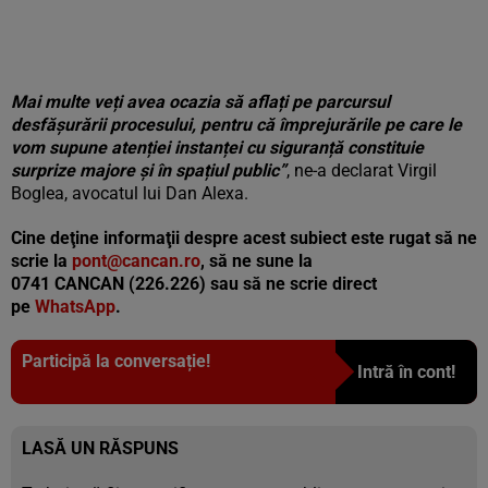
Mai multe veți avea ocazia să aflați pe parcursul
desfășurării procesului, pentru că împrejurările pe care le
vom supune atenției instanței cu siguranță constituie
surprize majore și în spațiul public”
, ne-a declarat Virgil
Boglea, avocatul lui Dan Alexa.
Cine deţine informaţii despre acest subiect este rugat să ne
scrie la
pont@cancan.ro
, să ne sune la
0741 CANCAN (226.226) sau să ne scrie direct
pe
WhatsApp
.
Participă la conversație!
Intră în cont!
LASĂ UN RĂSPUNS