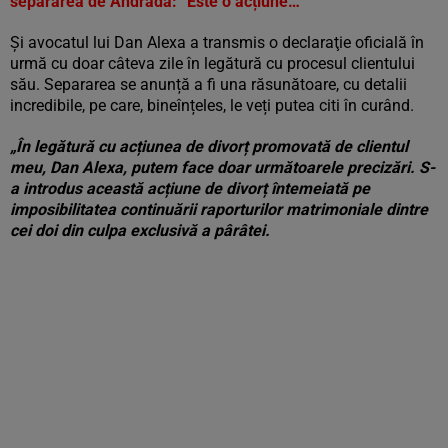
separarea de Andrada: “Este o acțiune…”
Şi avocatul lui Dan Alexa a transmis o declaraţie oficială în
urmă cu doar câteva zile în legătură cu procesul clientului
său. Separarea se anunță a fi una răsunătoare, cu detalii
incredibile, pe care, bineînțeles, le veți putea citi în curând.
„În legătură cu acțiunea de divorț promovată de clientul
meu, Dan Alexa, putem face doar următoarele precizări. S-
a introdus această acțiune de divorț întemeiată pe
imposibilitatea continuării raporturilor matrimoniale dintre
cei doi din culpa exclusivă a pârâtei.