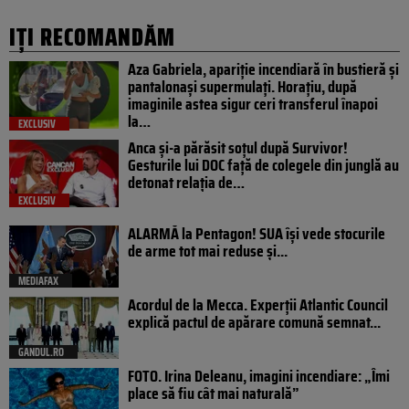
IȚI RECOMANDĂM
Aza Gabriela, apariție incendiară în bustieră și
pantalonași supermulați. Horațiu, după
imaginile astea sigur ceri transferul înapoi
la…
EXCLUSIV
Anca și-a părăsit soțul după Survivor!
Gesturile lui DOC față de colegele din junglă au
detonat relația de…
EXCLUSIV
ALARMĂ la Pentagon! SUA își vede stocurile
de arme tot mai reduse și...
MEDIAFAX
Acordul de la Mecca. Experții Atlantic Council
explică pactul de apărare comună semnat...
GANDUL.RO
FOTO. Irina Deleanu, imagini incendiare: „Îmi
place să fiu cât mai naturală”