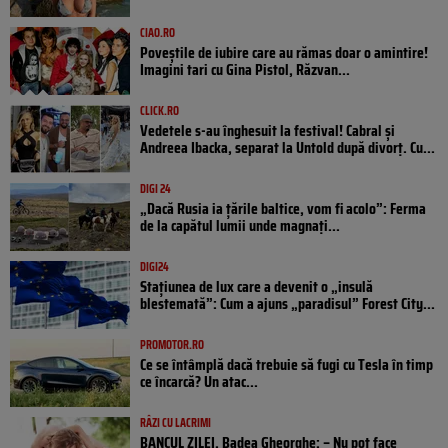
CIAO.RO
Poveştile de iubire care au rămas doar o amintire!
Imagini tari cu Gina Pistol, Răzvan...
CLICK.RO
Vedetele s-au înghesuit la festival! Cabral și
Andreea Ibacka, separat la Untold după divorț. Cu...
DIGI 24
„Dacă Rusia ia țările baltice, vom fi acolo”: Ferma
de la capătul lumii unde magnați...
DIGI24
Stațiunea de lux care a devenit o „insulă
blestemată”: Cum a ajuns „paradisul” Forest City...
PROMOTOR.RO
Ce se întâmplă dacă trebuie să fugi cu Tesla în timp
ce încarcă? Un atac...
RÂZI CU LACRIMI
BANCUL ZILEI. Badea Gheorghe: – Nu pot face