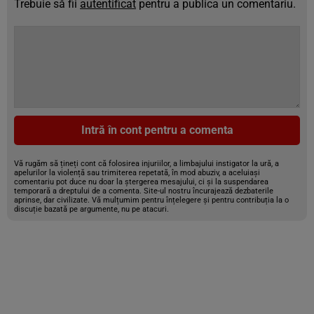
Trebuie să fii
autentificat
pentru a publica un comentariu.
Intră în cont pentru a comenta
Vă rugăm să țineți cont că folosirea injuriilor, a limbajului instigator la ură, a
apelurilor la violență sau trimiterea repetată, în mod abuziv, a aceluiași
comentariu pot duce nu doar la ștergerea mesajului, ci și la suspendarea
temporară a dreptului de a comenta. Site-ul nostru încurajează dezbaterile
aprinse, dar civilizate. Vă mulțumim pentru înțelegere și pentru contribuția la o
discuție bazată pe argumente, nu pe atacuri.