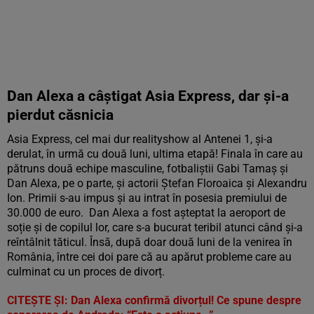
Dan Alexa a câștigat Asia Express, dar și-a
pierdut căsnicia
Asia Express, cel mai dur realityshow al Antenei 1, și-a
derulat, în urmă cu două luni, ultima etapă! Finala în care au
pătruns două echipe masculine, fotbaliștii Gabi Tamaș și
Dan Alexa, pe o parte, și actorii Ștefan Floroaica și Alexandru
Ion. Primii s-au impus și au intrat în posesia premiului de
30.000 de euro. Dan Alexa a fost așteptat la aeroport de
soție și de copilul lor, care s-a bucurat teribil atunci când și-a
reîntâlnit tăticul. Însă, după doar două luni de la venirea în
România, între cei doi pare că au apărut probleme care au
culminat cu un proces de divorț.
CITEŞTE ŞI:
Dan Alexa confirmă divorțul! Ce spune despre