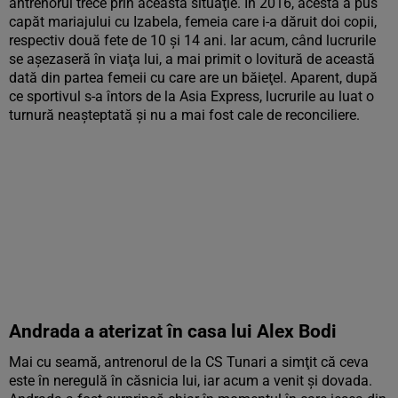
antrenorul trece prin această situaţie. În 2016, acesta a pus
capăt mariajului cu Izabela, femeia care i-a dăruit doi copii,
respectiv două fete de 10 și 14 ani. Iar acum, când lucrurile
se aşezaseră în viaţa lui, a mai primit o lovitură de această
dată din partea femeii cu care are un băieţel. Aparent, după
ce sportivul s-a întors de la Asia Express, lucrurile au luat o
turnură neașteptată și nu a mai fost cale de reconciliere.
Andrada a aterizat în casa lui Alex Bodi
Mai cu seamă, antrenorul de la CS Tunari a simţit că ceva
este în neregulă în căsnicia lui, iar acum a venit şi dovada.