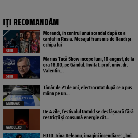
IȚI RECOMANDĂM
Morandi, în centrul unui scandal după ce a
cântat în Rusia. Mesajul transmis de Randi și
echipa lui
ȘTIRI
Marius Tucă Show începe luni, 10 august, de la
ora 18.00, pe Gândul. Invitat: prof. univ. dr.
Valentin…
ȘTIRI
Tânăr de 21 de ani, electrocutat după ce a pus
mâna pe un...
MEDIAFAX
De 4 zile, festivalul Untold se desfășoară fără
restricții și consumă energie cât...
GANDUL.RO
FOTO. Irina Deleanu, imagini incendiare: „Îmi