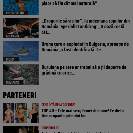
place să fiu cât mai naturală”
PROSPORT.RO
„Drogurile săracilor”, la îndemâna copiilor din
România. Specialist antidrog: „O doză costă
cât...
ADEVARUL
Drona care a explodat în Bulgaria, aproape de
România, a fost identificată. Ce...
DIGI24
Buruiana pe care ar trebui să o ții departe de
grădină cu orice...
MEDIAFAX
PARTENERI
CE SE ÎNTÂMPLĂ DOCTORE?
TOP 40 – Cele mai sexy femei din lume! Ce dietă
ține ocupanta primului loc
PROSPORT.RO