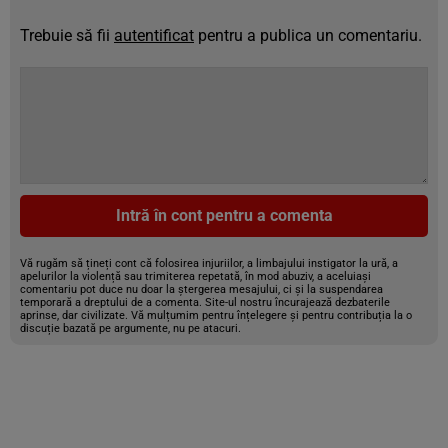
Trebuie să fii
autentificat
pentru a publica un comentariu.
Intră în cont pentru a comenta
Vă rugăm să țineți cont că folosirea injuriilor, a limbajului instigator la ură, a
apelurilor la violență sau trimiterea repetată, în mod abuziv, a aceluiași
comentariu pot duce nu doar la ștergerea mesajului, ci și la suspendarea
temporară a dreptului de a comenta. Site-ul nostru încurajează dezbaterile
aprinse, dar civilizate. Vă mulțumim pentru înțelegere și pentru contribuția la o
discuție bazată pe argumente, nu pe atacuri.