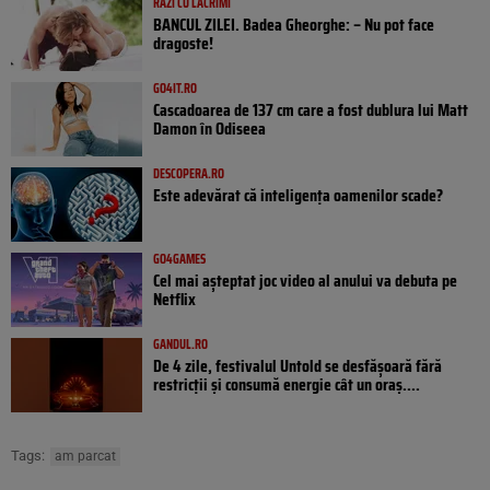
RÂZI CU LACRIMI
BANCUL ZILEI. Badea Gheorghe: – Nu pot face
dragoste!
GO4IT.RO
Cascadoarea de 137 cm care a fost dublura lui Matt
Damon în Odiseea
DESCOPERA.RO
Este adevărat că inteligența oamenilor scade?
GO4GAMES
Cel mai așteptat joc video al anului va debuta pe
Netflix
GANDUL.RO
De 4 zile, festivalul Untold se desfășoară fără
restricții și consumă energie cât un oraș....
Tags:
am parcat