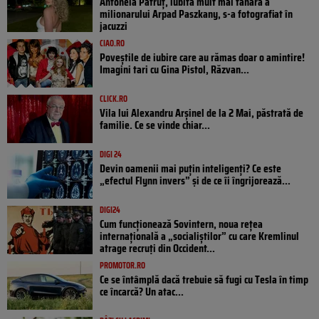
Antonela Pătruț, iubita mult mai tânără a
milionarului Arpad Paszkany, s-a fotografiat în
jacuzzi
CIAO.RO
Poveştile de iubire care au rămas doar o amintire!
Imagini tari cu Gina Pistol, Răzvan...
CLICK.RO
Vila lui Alexandru Arșinel de la 2 Mai, păstrată de
familie. Ce se vinde chiar...
DIGI 24
Devin oamenii mai puțin inteligenți? Ce este
„efectul Flynn invers” și de ce îi îngrijorează...
DIGI24
Cum funcționează Sovintern, noua rețea
internațională a „socialiștilor” cu care Kremlinul
atrage recruți din Occident...
PROMOTOR.RO
Ce se întâmplă dacă trebuie să fugi cu Tesla în timp
ce încarcă? Un atac...