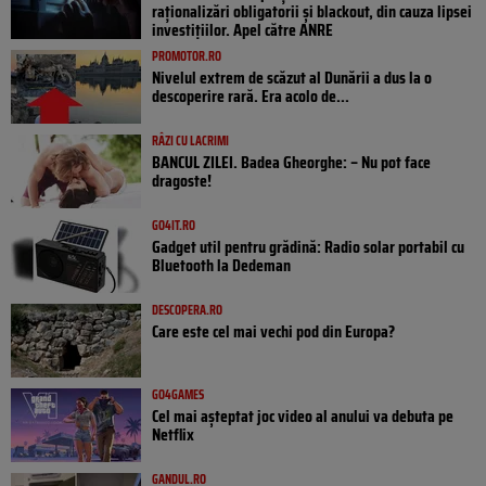
raționalizări obligatorii și blackout, din cauza lipsei
investițiilor. Apel către ANRE
PROMOTOR.RO
Nivelul extrem de scăzut al Dunării a dus la o
descoperire rară. Era acolo de...
RÂZI CU LACRIMI
BANCUL ZILEI. Badea Gheorghe: – Nu pot face
dragoste!
GO4IT.RO
Gadget util pentru grădină: Radio solar portabil cu
Bluetooth la Dedeman
DESCOPERA.RO
Care este cel mai vechi pod din Europa?
GO4GAMES
Cel mai așteptat joc video al anului va debuta pe
Netflix
GANDUL.RO