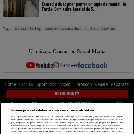
Concediu de coșmar pentru un cuplu de români, în
Turcia. Cum arăta hotelul de 5...
Tags:
calatorie in timp
pandemie coronavirus
studiu coronavirus
Urmărește Cancan pe Social Media
Home
Exclusiv
Sport
Știri
Video
Horoscop
Vedete
Paparazzi
AI UN PONT?
Scrie-ne pe Whatsapp
, sună la 0741226226 sau trimite mail la
pont@cancan.ro
Nouă ne pasă ca datele tale personale să rămână confidențiale
Noi și partenerii noștri
1019
stocăm și/sau accesăm informații pe dispozitivul dvs., precum identificatorii cookie
unici pentru prelucrarea datelor cu caracter personal. Puteți accepta sau gestiona preferințele dvs. făcând clic mai
Știri interne
Știri externe
Politică
jos, respectiv vă puteți opune utilizării unui interes legitim în orice moment pe pagina cu politica de
confidențialitate. Aceste alegeri vor fi raportate partenerilor noștri și nu vă vor afecta navigarea.
Mai multe detalii
Noi si partenerii nostri (retelele de socializare si agentiile de publicitate partenere, precum si furnizorii nostri de
servicii de date analitice) prelucram date pentru a permite website-ului sa functioneze, pentru a personaliza
Ultimele stiri
Diete
Insula Iubirii
Dictionar de vise
LIFE STYLE