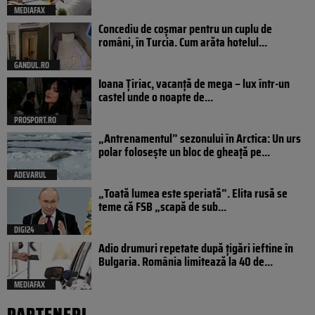
MEDIAFAX
Concediu de coșmar pentru un cuplu de
români, în Turcia. Cum arăta hotelul...
GANDUL.RO
Ioana Țiriac, vacanță de mega – lux într-un
castel unde o noapte de...
PROSPORT.RO
„Antrenamentul” sezonului în Arctica: Un urs
polar folosește un bloc de gheață pe...
ADEVARUL
„Toată lumea este speriată”. Elita rusă se
teme că FSB „scapă de sub...
DIGI24
Adio drumuri repetate după țigări ieftine în
Bulgaria. România limitează la 40 de...
MEDIAFAX
PARTENERI