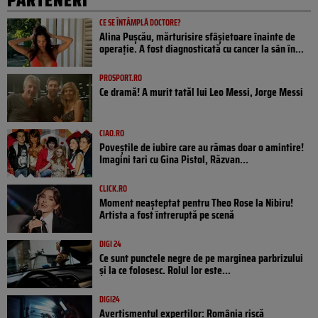
CE SE ÎNTÂMPLĂ DOCTORE?
Alina Pușcău, mărturisire sfâșietoare înainte de
operație. A fost diagnosticată cu cancer la sân în...
PROSPORT.RO
Ce dramă! A murit tatăl lui Leo Messi, Jorge Messi
CIAO.RO
Poveştile de iubire care au rămas doar o amintire!
Imagini tari cu Gina Pistol, Răzvan...
CLICK.RO
Moment neașteptat pentru Theo Rose la Nibiru!
Artista a fost întreruptă pe scenă
DIGI 24
Ce sunt punctele negre de pe marginea parbrizului
și la ce folosesc. Rolul lor este...
DIGI24
Avertismentul experților: România riscă