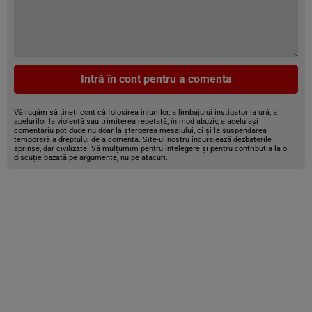
Intră în cont pentru a comenta
Vă rugăm să țineți cont că folosirea injuriilor, a limbajului instigator la ură, a
apelurilor la violență sau trimiterea repetată, în mod abuziv, a aceluiași
comentariu pot duce nu doar la ștergerea mesajului, ci și la suspendarea
temporară a dreptului de a comenta. Site-ul nostru încurajează dezbaterile
aprinse, dar civilizate. Vă mulțumim pentru înțelegere și pentru contribuția la o
discuție bazată pe argumente, nu pe atacuri.