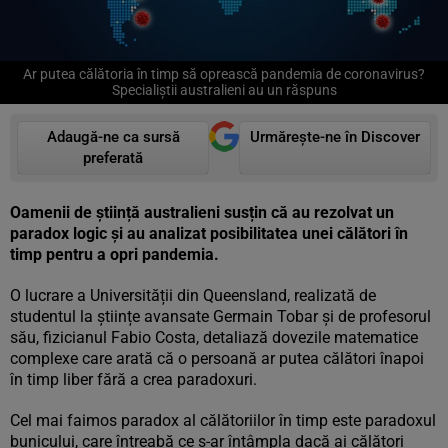
Ar putea călătoria în timp să oprească pandemia de coronavirus?
Specialiștii australieni au un răspuns
Adaugă-ne ca sursă
Urmărește-ne în Discover
preferată
Oamenii de știință australieni susțin că au rezolvat un
paradox logic și au analizat posibilitatea unei călători în
timp pentru a opri pandemia.
O lucrare a Universității din Queensland, realizată de
studentul la științe avansate Germain Tobar și de profesorul
său, fizicianul Fabio Costa, detaliază dovezile matematice
complexe care arată că o persoană ar putea călători înapoi
în timp liber fără a crea paradoxuri.
Cel mai faimos paradox al călătoriilor în timp este paradoxul
bunicului, care întreabă ce s-ar întâmpla dacă ai călători