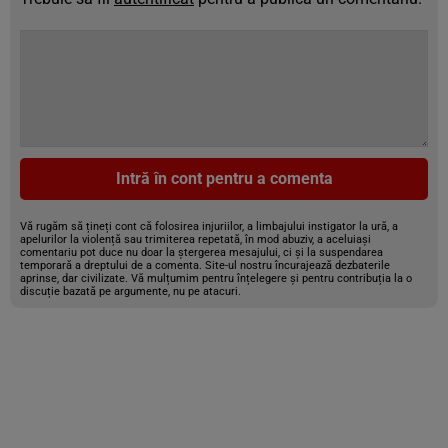
Intră în cont pentru a comenta
Vă rugăm să țineți cont că folosirea injuriilor, a limbajului instigator la ură, a
apelurilor la violență sau trimiterea repetată, în mod abuziv, a aceluiași
comentariu pot duce nu doar la ștergerea mesajului, ci și la suspendarea
temporară a dreptului de a comenta. Site-ul nostru încurajează dezbaterile
aprinse, dar civilizate. Vă mulțumim pentru înțelegere și pentru contribuția la o
discuție bazată pe argumente, nu pe atacuri.