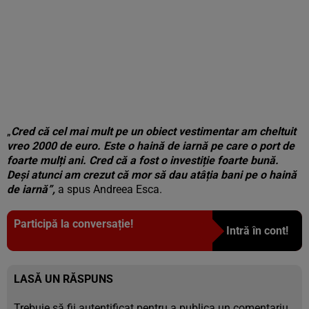
„
Cred că cel mai mult pe un obiect vestimentar am cheltuit
vreo 2000 de euro. Este o haină de iarnă pe care o port de
foarte mulți ani. Cred că a fost o investiție foarte bună.
Deși atunci am crezut că mor să dau atâția bani pe o haină
de iarnă”,
a spus Andreea Esca.
Participă la conversație!
Intră în cont!
LASĂ UN RĂSPUNS
Trebuie să fii
autentificat
pentru a publica un comentariu.