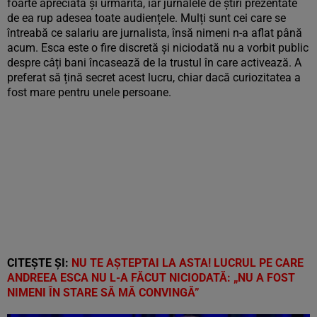
foarte apreciată și urmărită, iar jurnalele de știri prezentate
de ea rup adesea toate audiențele. Mulți sunt cei care se
întreabă ce salariu are jurnalista, însă nimeni n-a aflat până
acum. Esca este o fire discretă și niciodată nu a vorbit public
despre câți bani încasează de la trustul în care activează. A
preferat să țină secret acest lucru, chiar dacă curiozitatea a
fost mare pentru unele persoane.
CITEȘTE ȘI:
NU TE AȘTEPTAI LA ASTA! LUCRUL PE CARE
ANDREEA ESCA NU L-A FĂCUT NICIODATĂ: „NU A FOST
NIMENI ÎN STARE SĂ MĂ CONVINGĂ”