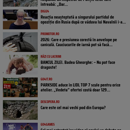
întreabă: „Dar...
DIGI24
Reacția neașteptată a singurului partidul de
opoziţie din Rusia după ce văduva lui Navalnîi i-a...
PROMOTOR.RO
2026: Care e presiunea corectă în anvelope pe
caniculă. Cauciucurile de iarnă pot să facă...
RÂZI CU LACRIMI
BANCUL ZILEI. Badea Gheorghe: – Nu pot face
dragoste!
GO4IT.RO
PARKSIDE aduce în LIDL TOP 7 scule pentru orice
atelier. „Vedeta” ofertei costă doar 129...
DESCOPERA.RO
Care este cel mai vechi pod din Europa?
GO4GAMES