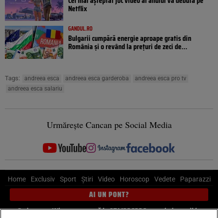
Cel mai așteptat joc video al anului va debuta pe
Netflix
GANDUL.RO
Bulgarii cumpără energie aproape gratis din
România și o revând la prețuri de zeci de...
Tags:
andreea esca
andreea esca garderoba
andreea esca pro tv
andreea esca salariu
Urmărește Cancan pe Social Media
Home
Exclusiv
Sport
Știri
Video
Horoscop
Vedete
Paparazzi
AI UN PONT?
Scrie-ne pe Whatsapp
, sună la 0741226226 sau trimite mail la