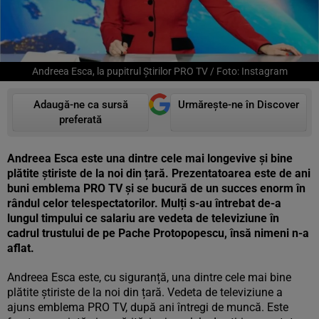
Andreea Esca, la pupitrul Știrilor PRO TV / Foto: Instagram
Adaugă-ne ca sursă
Urmărește-ne în Discover
preferată
Andreea Esca este una dintre cele mai longevive și bine
plătite știriste de la noi din țară. Prezentatoarea este de ani
buni emblema PRO TV și se bucură de un succes enorm în
rândul celor telespectatorilor. Mulți s-au întrebat de-a
lungul timpului ce salariu are vedeta de televiziune în
cadrul trustului de pe Pache Protopopescu, însă nimeni n-a
aflat.
Andreea Esca este, cu siguranță, una dintre cele mai bine
plătite știriste de la noi din țară. Vedeta de televiziune a
ajuns emblema PRO TV, după ani întregi de muncă. Este