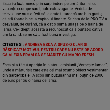
Esca i-a luat mereu prin surprindere pe urmăritorii ei cu
vacanțe scumpe sau ținute extravagante. Vedeta de
televiziune nu s-a ferit să le arate tuturor că are bun gust și
că stă foarte bine la capitolul finanțe. Știrista de la PRO TV a
dezvăluit, de curând, că a dat o sumă uriașă pe o haină de
iarnă. Ce-i drept, aceasta a recunoscut că a purtat-o câțiva
ani la rând, semn că a fost bună investiția.
CITEȘTE ȘI:
ANDREEA ESCA A SPUS-O CLAR ȘI
RĂSPICAT! MOTIVUL PENTRU CARE NU ESTE DE ACORD
CA ALEXIA ERAM SĂ SE MĂRITE CU MARIO FRESH
Esca și-a făcut apariția în platoul emisiunii „Vorbește lumea”,
unde a mărturisit care este cel mai scump obiect vestimentar
din garderoba ei. A scos din buzunar nu mai puțin de 2000
de euro pentru o haină de iarnă.