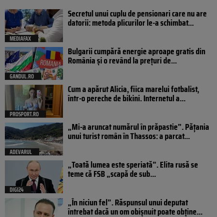
Secretul unui cuplu de pensionari care nu are
datorii: metoda plicurilor le-a schimbat...
MEDIAFAX
Bulgarii cumpără energie aproape gratis din
România și o revând la prețuri de...
GANDUL.RO
Cum a apărut Alicia, fiica marelui fotbalist,
într-o pereche de bikini. Internetul a...
PROSPORT.RO
„Mi-a aruncat numărul în prăpastie”. Pățania
unui turist român în Thassos: a parcat...
ADEVARUL
„Toată lumea este speriată”. Elita rusă se
teme că FSB „scapă de sub...
DIGI24
„În niciun fel”. Răspunsul unui deputat
întrebat dacă un om obișnuit poate obține...