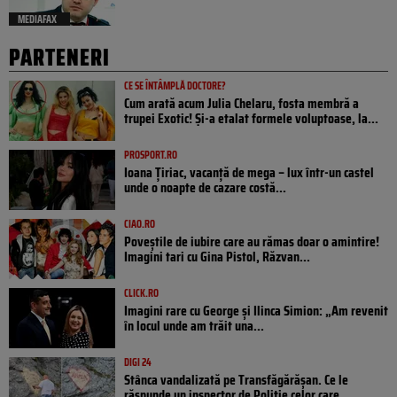
MEDIAFAX
PARTENERI
CE SE ÎNTÂMPLĂ DOCTORE?
Cum arată acum Julia Chelaru, fosta membră a
trupei Exotic! Și-a etalat formele voluptoase, la...
PROSPORT.RO
Ioana Țiriac, vacanță de mega – lux într-un castel
unde o noapte de cazare costă...
CIAO.RO
Poveştile de iubire care au rămas doar o amintire!
Imagini tari cu Gina Pistol, Răzvan...
CLICK.RO
Imagini rare cu George și Ilinca Simion: „Am revenit
în locul unde am trăit una...
DIGI 24
Stânca vandalizată pe Transfăgărășan. Ce le
răspunde un inspector de Poliție celor care