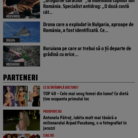
„Drogurile săracilor”, la îndemâna copiilor din
România. Specialist antidrog: „O doză costă
cât...
ADEVARUL
Drona care a explodat în Bulgaria, aproape de
România, a fost identificată. Ce...
DIGI24
Buruiana pe care ar trebui să o ții departe de
grădină cu orice...
MEDIAFAX
PARTENERI
CE SE ÎNTÂMPLĂ DOCTORE?
TOP 40 – Cele mai sexy femei din lume! Ce dietă
ține ocupanta primului loc
PROSPORT.RO
Antonela Pătruț, iubita mult mai tânără a
milionarului Arpad Paszkany, s-a fotografiat în
jacuzzi
CIAO.RO