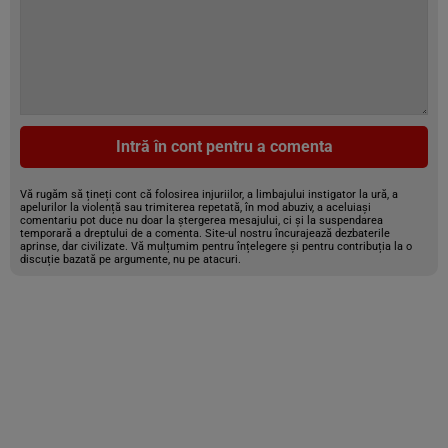
Intră în cont pentru a comenta
Vă rugăm să țineți cont că folosirea injuriilor, a limbajului instigator la ură, a
apelurilor la violență sau trimiterea repetată, în mod abuziv, a aceluiași
comentariu pot duce nu doar la ștergerea mesajului, ci și la suspendarea
temporară a dreptului de a comenta. Site-ul nostru încurajează dezbaterile
aprinse, dar civilizate. Vă mulțumim pentru înțelegere și pentru contribuția la o
discuție bazată pe argumente, nu pe atacuri.