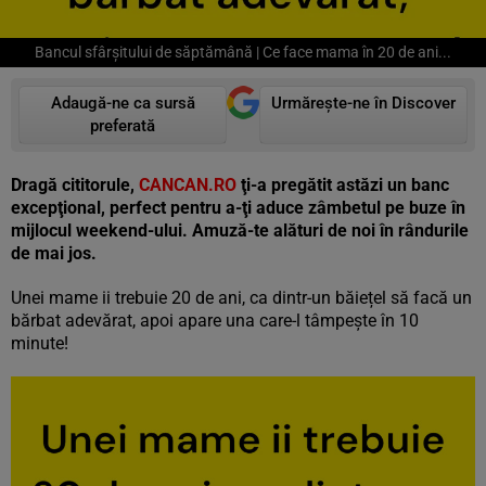
Bancul sfârșitului de săptămână | Ce face mama în 20 de ani...
Adaugă-ne ca sursă
Urmărește-ne în Discover
preferată
Dragă cititorule,
CANCAN.RO
ţi-a pregătit astăzi un banc
excepţional, perfect pentru a-ţi aduce zâmbetul pe buze în
mijlocul weekend-ului. Amuză-te alături de noi în rândurile
de mai jos.
Unei mame ii trebuie 20 de ani, ca dintr-un băiețel să facă un
bărbat adevărat, apoi apare una care-l tâmpește în 10
minute!