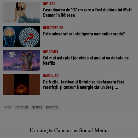
GO4IT.RO
Cascadoarea de 137 cm care a fost dublura lui Matt
Damon în Odiseea
DESCOPERA.RO
Este adevărat că inteligența oamenilor scade?
GO4GAMES
Cel mai așteptat joc video al anului va debuta pe
Netflix
GANDUL.RO
De 4 zile, festivalul Untold se desfășoară fără
restricții și consumă energie cât un oraș....
Tags:
bancuri
glume
poante
Urmărește Cancan pe Social Media