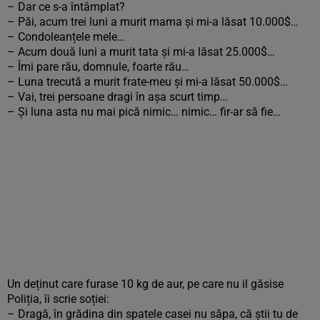
– Dar ce s-a întâmplat?
– Păi, acum trei luni a murit mama și mi-a lăsat 10.000$…
– Condoleanțele mele…
– Acum două luni a murit tata și mi-a lăsat 25.000$…
– Îmi pare rău, domnule, foarte rău…
– Luna trecută a murit frate-meu și mi-a lăsat 50.000$…
– Vai, trei persoane dragi în așa scurt timp…
– Și luna asta nu mai pică nimic… nimic… fir-ar să fie…
Un deținut care furase 10 kg de aur, pe care nu il găsise
Poliția, îi scrie soției:
– Dragă, în grădina din spatele casei nu săpa, că știi tu de