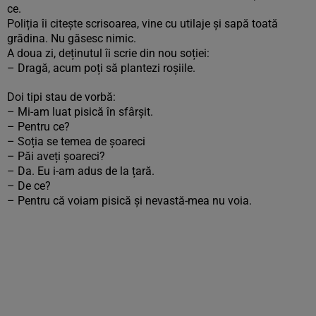
ce.
Poliția îi citește scrisoarea, vine cu utilaje și sapă toată
grădina. Nu găsesc nimic.
A doua zi, deținutul îi scrie din nou soției:
– Dragă, acum poți să plantezi roșiile.
Doi tipi stau de vorbă:
– Mi-am luat pisică în sfârșit.
– Pentru ce?
– Soția se temea de șoareci
– Păi aveți șoareci?
– Da. Eu i-am adus de la țară.
– De ce?
– Pentru că voiam pisică și nevastă-mea nu voia.