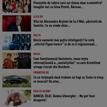
Poveştile de iubire care au rămas doar o amintire!
Imagini tari cu Gina Pistol, Răzvan...
CLICK.RO
Vila lui Alexandru Arșinel de la 2 Mai, păstrată de
familie. Ce se vinde chiar...
DIGI 24
Devin oamenii mai puțin inteligenți? Ce este
„efectul Flynn invers” și de ce îi îngrijorează...
DIGI24
Cum funcționează Sovintern, noua rețea
internațională a „socialiștilor” cu care Kremlinul
atrage recruți din Occident...
PROMOTOR.RO
Ce se întâmplă dacă trebuie să fugi cu Tesla în timp
ce încarcă? Un atac...
RÂZI CU LACRIMI
BANCUL ZILEI. Badea Gheorghe: – Nu pot face
dragoste!