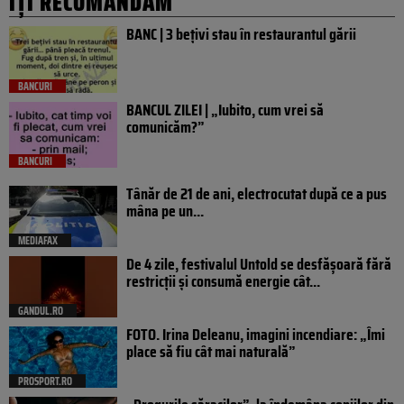
IȚI RECOMANDĂM
BANC | 3 bețivi stau în restaurantul gării
BANCURI
BANCUL ZILEI | „Iubito, cum vrei să
comunicăm?”
BANCURI
Tânăr de 21 de ani, electrocutat după ce a pus
mâna pe un...
MEDIAFAX
De 4 zile, festivalul Untold se desfășoară fără
restricții și consumă energie cât...
GANDUL.RO
FOTO. Irina Deleanu, imagini incendiare: „Îmi
place să fiu cât mai naturală”
PROSPORT.RO