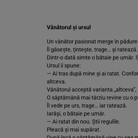
Vânătorul și ursul
Un vânător pasionat merge în pădure s
Îl găsește, țintește, trage… și ratează.
Dintr-o dată simte o bătaie pe umăr. S
Ursul îi spune:
— Ai tras după mine și ai ratat. Confor
altceva.
Vânătorul acceptă varianta „altceva”, 
O săptămână mai târziu revine cu o 
Îl vede pe urs, trage… iar ratează.
Iarăși, o bătaie pe umăr.
— Ai ratat din nou. Știi regulile.
Pleacă și mai supărat.
După încă o săptămână vine cu cea m