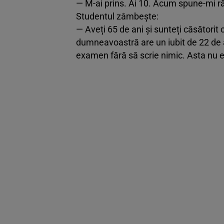
— M-ai prins. Ai 10. Acum spune-mi r
Studentul zâmbește:
— Aveți 65 de ani și sunteți căsătorit 
dumneavoastră are un iubit de 22 de ani.
examen fără să scrie nimic. Asta nu e ni