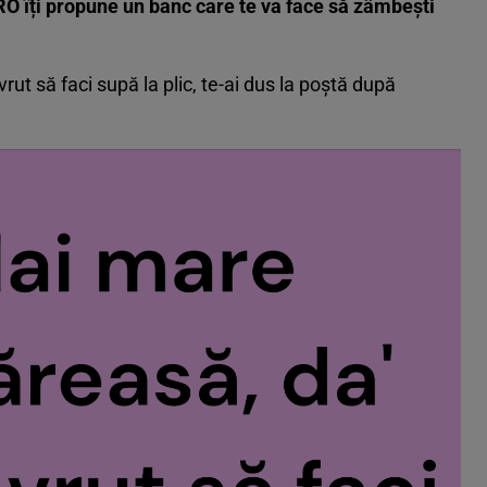
O îți propune un banc care te va face să zâmbești
ut să faci supă la plic, te-ai dus la poştă după