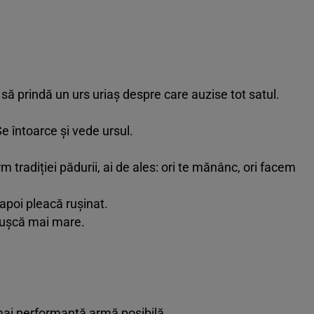
ă prindă un urs uriaș despre care auzise tot satul.
e întoarce și vede ursul.
m tradiției pădurii, ai de ales: ori te mănânc, ori facem
apoi pleacă rușinat.
pușcă mai mare.
ai performantă armă posibilă.