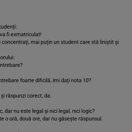
tudenți:
a fi exmatriculat!
concentrați, mai puțin un student care stă liniștit și
orului:
întrebare?
rebare foarte dificilă, îmi dați nota 10?
 și răspunzi corect, da.
, dar nu este legal și nici legal, nici logic?
e o oră, două ore, dar nu găsește răspunsul.