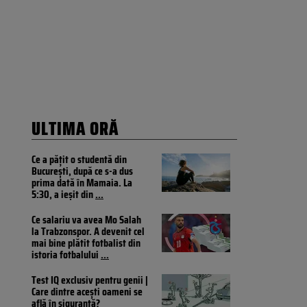
ULTIMA ORĂ
Ce a pățit o studentă din
București, după ce s-a dus
prima dată în Mamaia. La
5:30, a ieșit din
...
Ce salariu va avea Mo Salah
la Trabzonspor. A devenit cel
mai bine plătit fotbalist din
istoria fotbalului
...
Test IQ exclusiv pentru genii |
Care dintre acești oameni se
află în siguranță?