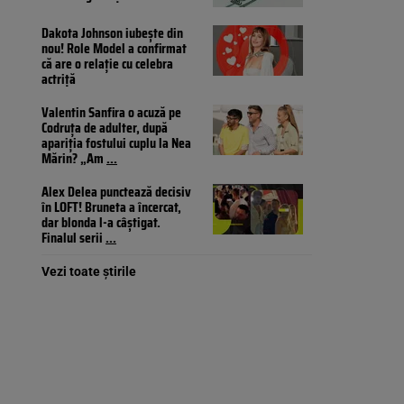
Dakota Johnson iubește din
nou! Role Model a confirmat
că are o relație cu celebra
actriță
Valentin Sanfira o acuză pe
Codruța de adulter, după
apariția fostului cuplu la Nea
Mărin? „Am
...
Alex Delea punctează decisiv
în LOFT! Bruneta a încercat,
dar blonda l-a câștigat.
Finalul serii
...
Vezi toate știrile