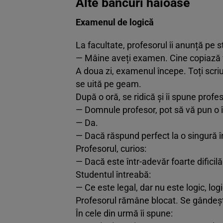
Alte bancuri haioase
Examenul de logică
La facultate, profesorul îi anunță pe s
— Mâine aveți examen. Cine copiază v
A doua zi, examenul începe. Toți scriu 
se uită pe geam.
După o oră, se ridică și îi spune profes
— Domnule profesor, pot să vă pun o 
— Da.
— Dacă răspund perfect la o singură înt
Profesorul, curios:
— Dacă este într-adevăr foarte dificilă
Studentul întreabă:
— Ce este legal, dar nu este logic, logic
Profesorul rămâne blocat. Se gândeșt
În cele din urmă îi spune: